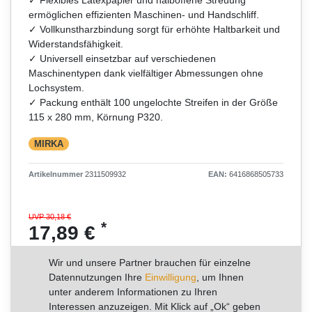
ermöglichen effizienten Maschinen- und Handschliff.
✓ Vollkunstharzbindung sorgt für erhöhte Haltbarkeit und
Widerstandsfähigkeit.
✓ Universell einsetzbar auf verschiedenen
Maschinentypen dank vielfältiger Abmessungen ohne
Lochsystem.
✓ Packung enthält 100 ungelochte Streifen in der Größe
115 x 280 mm, Körnung P320.
MIRKA
Artikelnummer
2311509932
EAN:
6416868505733
UVP 30,18 €
*
17,89 €
Inhalt
100
Stück
Wir und unsere Partner brauchen für einzelne
Grundpreis
0,18 € / Stück
Datennutzungen Ihre
Einwilligung
, um Ihnen
unter anderem Informationen zu Ihren
Interessen anzuzeigen. Mit Klick auf „Ok“ geben