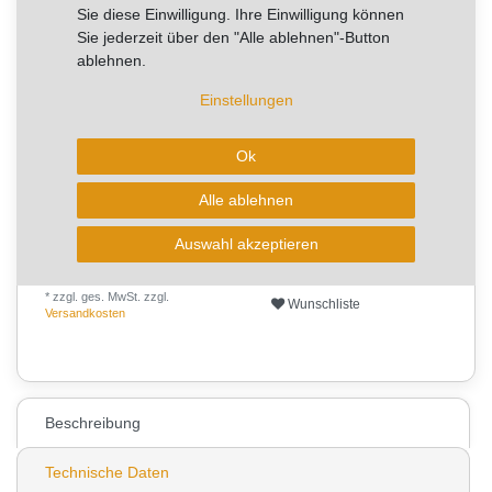
RABATT -41%
Sie diese Einwilligung. Ihre Einwilligung können
Sie sparen 12,29 €
Sie jederzeit über den "Alle ablehnen"-Button
ablehnen.
Artikel mit rel. kurzer Lieferzeit.
Sofort versandfertig, Lieferzeit 1-2 Arbeitstage
Einstellungen
aktuell kann die Lieferzeit 2-4 Arbeitstage betragen!
Ok
Alle ablehnen
In den Warenkorb
Auswahl akzeptieren
* zzgl. ges. MwSt. zzgl.
Wunschliste
Versandkosten
0
Beschreibung
Technische Daten