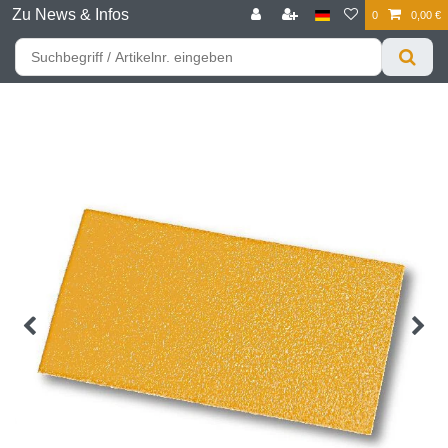
Zu News & Infos
0
0,00 €
☰
Für bessere Preise HIER registrieren!
Zum Privatkunden Shop bitte hier klicken