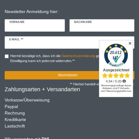
Newsletter Anmeldung hier:
VORNAME
NACHNAME
Newsletter
E-MAIL **
✕
Honig
Hiermit bestätige ich, dass ich die
Daten­schutz­erklärung
gelesen habe. Meine
Einwilligung kann ich jederzeit widerrufen.**
Abonnieren
** Hierbei handelt es sich um ein Pflichtfeld.
Zahlungsarten + Versandarten
Vorkasse/Überweisung
Paypal
Rechnung
Kreditkarte
Lastschrift
Wir versenden mit
DHL