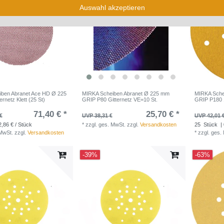
Auswahl akzeptieren
ben Abranet Ace HD Ø 225
MIRKA Scheiben Abranet Ø 225 mm
MIRKA Sch
rnetz Klett (25 St)
GRIP P80 Gitternetz VE=10 St.
GRIP P180 
71,40 € *
25,70 € *
€
UVP 38,31 €
UVP 42,01 
2,86 € / Stück
*
zzgl. ges. MwSt.
zzgl.
Versandkosten
25
Stück
| 
 MwSt.
zzgl.
Versandkosten
*
zzgl. ges.
-39%
-63%