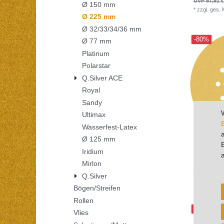
UVP 57,91 €
Ø 150 mm
*
zzgl. ges.
Ø 225 mm
Ø 32/33/34/36 mm
-80%
Ø 77 mm
Platinum
Polarstar
Q.Silver ACE
Royal
Sandy
Ultimax
Wasserfest-Latex
Ø 125 mm
[Paket] 10 
Iridium
225 mm GRI
Mirlon
UVP 336,05
Q.Silver
250
Stück
|
*
zzgl. ges.
Bögen/Streifen
Rollen
-40%
Vlies