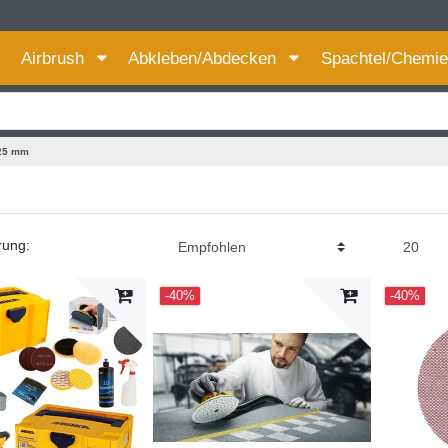
Für bessere Preise HIER registrieren!
Airbrush
Abkleben/Abdecken
Spachtel/Chemi
25 mm
rung:
-40%
-40%