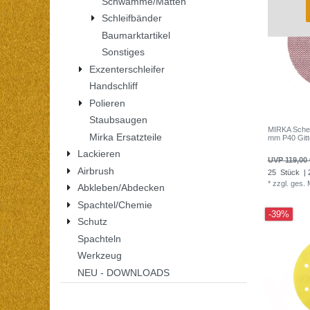
Schwämme/Matten
Schleifbänder
Baumarktartikel
Sonstiges
Exzenterschleifer
Handschliff
Polieren
Staubsaugen
MIRKA Schei
Mirka Ersatzteile
mm P40 Gitte
Lackieren
UVP 119,00 
Airbrush
25
Stück
| 
*
zzgl. ges.
Abkleben/Abdecken
Spachtel/Chemie
-39%
Schutz
Spachteln
Werkzeug
NEU - DOWNLOADS