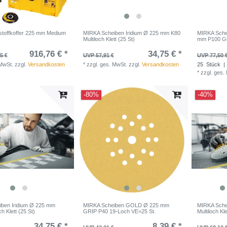
stoffkoffer 225 mm Medium
MIRKA Scheiben Iridium Ø 225 mm K80
MIRKA Sche
Multiloch Klett (25 St)
mm P100 Gitt
916,76 € *
34,75 € *
5 €
UVP 57,91 €
UVP 77,50 
 MwSt.
zzgl.
Versandkosten
*
zzgl. ges. MwSt.
zzgl.
Versandkosten
25
Stück
| 
*
zzgl. ges.
-80%
-40%
ben Iridium Ø 225 mm
MIRKA Scheiben GOLD Ø 225 mm
MIRKA Sche
h Klett (25 St)
GRIP P40 19-Loch VE=25 St.
Multiloch Kle
34,75 € *
8,39 € *