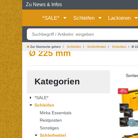
Zu News & Infos
*SALE*
Schleifen
Lackieren
Zur Startseite gehen
Schleifen
Schleifmittel
Scheiben
Ø 2
Ø 225 mm
Sortie
Kategorien
-8%
*SALE*
Schleifen
Mirka Essentials
Restposten
Sonstiges
Schleifmittel