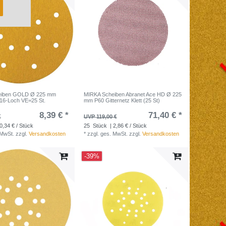
eiben GOLD Ø 225 mm
MIRKA Scheiben Abranet Ace HD Ø 225
16-Loch VE=25 St.
mm P60 Gitternetz Klett (25 St)
8,39 € *
71,40 € *
€
UVP 119,00 €
0,34 € / Stück
25
Stück
| 2,86 € / Stück
 MwSt.
zzgl.
Versandkosten
*
zzgl. ges. MwSt.
zzgl.
Versandkosten
-39%