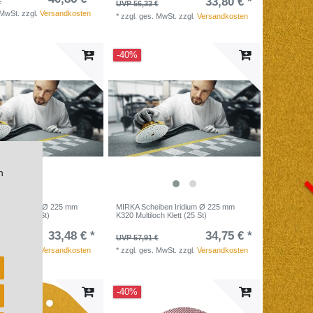
33,80 € *
€
UVP 56,33 €
 MwSt.
zzgl.
Versandkosten
*
zzgl. ges. MwSt.
zzgl.
Versandkosten
-40%
n
iben Iridium Ø 225 mm
MIRKA Scheiben Iridium Ø 225 mm
ch Klett (25 St)
K320 Multiloch Klett (25 St)
33,48 € *
34,75 € *
€
UVP 57,91 €
 MwSt.
zzgl.
Versandkosten
*
zzgl. ges. MwSt.
zzgl.
Versandkosten
-40%