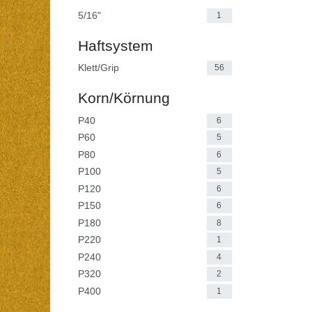
5/16"
1
Haftsystem
Klett/Grip
56
Korn/Körnung
P40
6
P60
5
P80
6
P100
5
P120
6
P150
6
P180
8
P220
1
P240
4
P320
2
P400
1