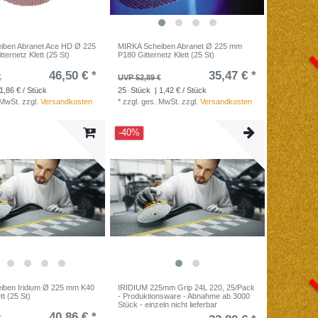
iben Abranet Ace HD Ø 225
MIRKA Scheiben Abranet Ø 225 mm
ernetz Klett (25 St)
P180 Gitternetz Klett (25 St)
46,50 € *
35,47 € *
€
UVP 52,89 €
1,86 € / Stück
25
Stück
| 1,42 € / Stück
 MwSt.
zzgl.
Versandkosten
*
zzgl. ges. MwSt.
zzgl.
Versandkosten
-40%
iben Iridium Ø 225 mm K40
IRIDIUM 225mm Grip 24L 220, 25/Pack
tt (25 St)
- Produktionsware - Abnahme ab 3000
Stück - einzeln nicht lieferbar
40,86 € *