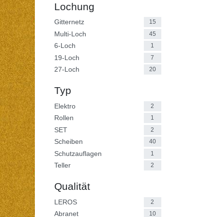
Lochung
Gitternetz
15
Multi-Loch
45
6-Loch
1
19-Loch
7
27-Loch
20
Typ
Elektro
2
Rollen
1
SET
2
Scheiben
40
Schutzauflagen
1
Teller
2
Qualität
LEROS
2
Abranet
10