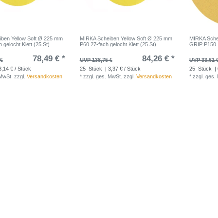
ben Yellow Soft Ø 225 mm
MIRKA Scheiben Yellow Soft Ø 225 mm
MIRKA Sch
 gelocht Klett (25 St)
P60 27-fach gelocht Klett (25 St)
GRIP P150 
78,49 € *
84,26 € *
 €
UVP 138,75 €
UVP 33,61 
3,14 € / Stück
25
Stück
| 3,37 € / Stück
25
Stück
| 
 MwSt.
zzgl.
Versandkosten
*
zzgl. ges. MwSt.
zzgl.
Versandkosten
*
zzgl. ges.