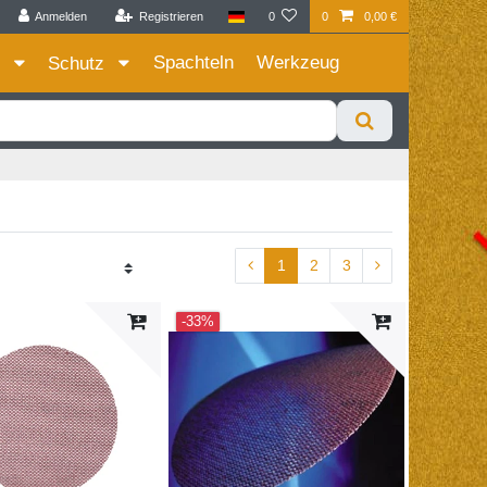
Anmelden
Registrieren
0
0
0,00 €
Zum Privatkunden Shop bitte hier klicken
Spachteln
Werkzeug
e
Schutz
1
2
3
-33%