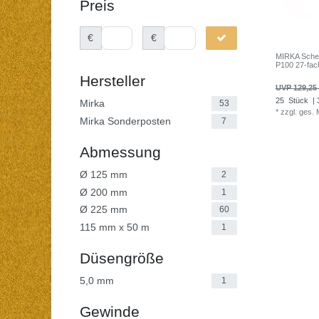
Preis
€
€
MIRKA Schei
P100 27-fach
Hersteller
UVP 129,25
25
Stück
| 
Mirka
53
*
zzgl. ges.
Mirka Sonderposten
7
Abmessung
Ø 125 mm
2
Ø 200 mm
1
Ø 225 mm
60
115 mm x 50 m
1
Düsengröße
5,0 mm
1
Gewinde