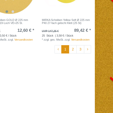
eiben GOLD Ø 225 mm
MIRKA Scheiben Yellow Soft Ø 225 mm
19-Loch VE=25 St.
P40 27-fach gelocht Klett (25 St)
12,60 € *
89,42 € *
€
UVP 147,25 €
0,50 € / Stück
25
Stück
| 3,58 € / Stück
 MwSt.
zzgl.
Versandkosten
*
zzgl. ges. MwSt.
zzgl.
Versandkosten
1
2
3