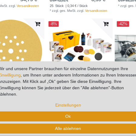
UVP 42,01 €
UVP 68,10 
 MwSt.
zzgl.
Versandkosten
25
Stück
| 0,34 € / Stück
*
zzgl. ges.
*
zzgl. ges. MwSt.
zzgl.
Versandkosten
-8%
-42%
Wir und unsere Partner brauchen für einzelne Datennutzungen Ihre
Einwilligung
, um Ihnen unter anderem Informationen zu Ihren Interesse
anzuzeigen. Mit Klick auf „Ok“ geben Sie diese Einwilligung. Ihre
Einwilligung können Sie jederzeit über den "Alle ablehnen"-Button
x MIRKA Scheiben GOLD Ø
Mineralwerkstoffkoffer 225 mm
MIRKA Sche
ablehnen.
P P40 19-Loch VE=25 St.
K100 Multilo
67,22 € *
281,14 € *
 €
UVP 306,77 €
UVP 57,91 
Einstellungen
 0,27 € / Stück
*
zzgl. ges. MwSt.
zzgl.
Versandkosten
*
zzgl. ges.
 MwSt.
zzgl.
Versandkosten
Ok
-33%
-80%
Alle ablehnen