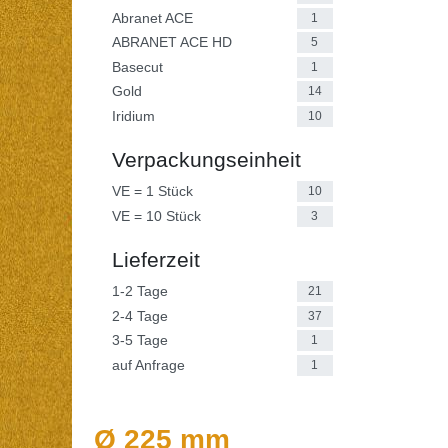
Abranet ACE
1
ABRANET ACE HD
5
Basecut
1
Gold
14
Iridium
10
Verpackungseinheit
VE = 1 Stück
10
VE = 10 Stück
3
Lieferzeit
1-2 Tage
21
2-4 Tage
37
3-5 Tage
1
auf Anfrage
1
Ø 225 mm