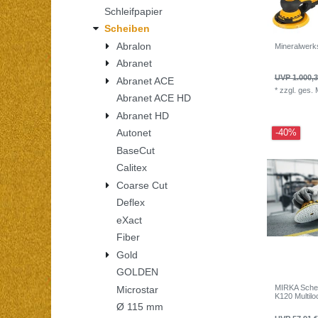
Schleifpapier
Scheiben
Abralon
Mineralwerk
Abranet
UVP 1.000,3
Abranet ACE
*
zzgl. ges.
Abranet ACE HD
Abranet HD
Autonet
-40%
BaseCut
Calitex
Coarse Cut
Deflex
eXact
Fiber
Gold
GOLDEN
MIRKA Schei
Microstar
K120 Multiloc
Ø 115 mm