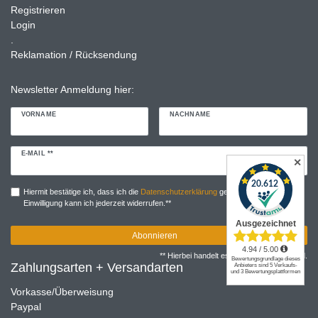
Registrieren
Login
.
Reklamation / Rücksendung
Newsletter Anmeldung hier:
VORNAME
NACHNAME
Newsletter
E-MAIL **
✕
Honig
Hiermit bestätige ich, dass ich die
Daten­schutz­erklärung
gelesen habe. Meine
Einwilligung kann ich jederzeit widerrufen.**
Abonnieren
** Hierbei handelt es sich um ein Pflichtfeld.
Zahlungsarten + Versandarten
Vorkasse/Überweisung
Paypal