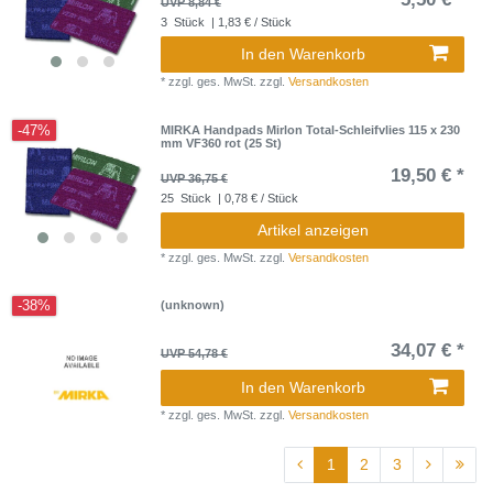
UVP 8,84 €
3
Stück
| 1,83 € / Stück
In den Warenkorb
*
zzgl. ges. MwSt.
zzgl.
Versandkosten
-47%
MIRKA Handpads Mirlon Total-Schleifvlies 115 x 230
mm VF360 rot (25 St)
19,50 € *
UVP 36,75 €
25
Stück
| 0,78 € / Stück
Artikel anzeigen
*
zzgl. ges. MwSt.
zzgl.
Versandkosten
-38%
(unknown)
34,07 € *
UVP 54,78 €
In den Warenkorb
*
zzgl. ges. MwSt.
zzgl.
Versandkosten
1
2
3