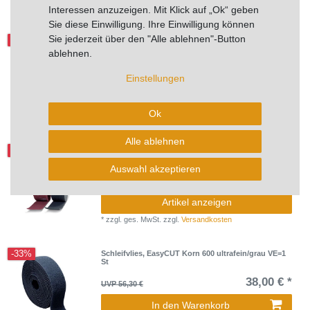
*
zzgl. ges. MwSt.
zzgl.
Versandkosten
Interessen anzuzeigen. Mit Klick auf „Ok“ geben
Sie diese Einwilligung. Ihre Einwilligung können
Sie jederzeit über den "Alle ablehnen"-Button
-32%
2 x Schleifvlies, EasyCUT Korn 400 superfein/maron
VE=10 St
ablehnen.
30,85 € *
UVP 45,70 €
Einstellungen
10
Stück
| 3,08 € / Stück
In den Warenkorb
Ok
*
zzgl. ges. MwSt.
zzgl.
Versandkosten
Alle ablehnen
-30%
MIRLON 100mm x 10m Rolle 320
Auswahl akzeptieren
37,38 € *
UVP 53,58 €
Artikel anzeigen
*
zzgl. ges. MwSt.
zzgl.
Versandkosten
-33%
Schleifvlies, EasyCUT Korn 600 ultrafein/grau VE=1
St
38,00 € *
UVP 56,30 €
In den Warenkorb