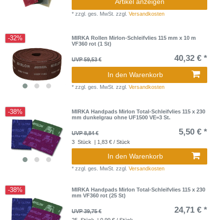
Artikel anzeigen
*
zzgl. ges. MwSt.
zzgl.
Versandkosten
-32%
MIRKA Rollen Mirlon-Schleifvlies 115 mm x 10 m
VF360 rot (1 St)
40,32 € *
UVP 59,53 €
In den Warenkorb
*
zzgl. ges. MwSt.
zzgl.
Versandkosten
-38%
MIRKA Handpads Mirlon Total-Schleifvlies 115 x 230
mm dunkelgrau ohne UF1500 VE=3 St.
5,50 € *
UVP 8,84 €
3
Stück
| 1,83 € / Stück
In den Warenkorb
*
zzgl. ges. MwSt.
zzgl.
Versandkosten
-38%
MIRKA Handpads Mirlon Total-Schleifvlies 115 x 230
mm VF360 rot (25 St)
24,71 € *
UVP 39,75 €