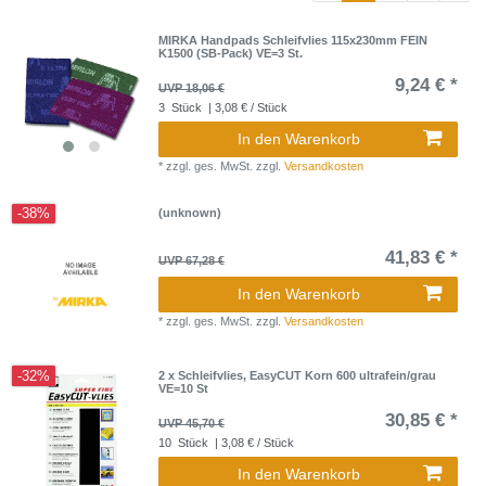
MIRKA Handpads Schleifvlies 115x230mm FEIN
K1500 (SB-Pack) VE=3 St.
9,24 € *
UVP 18,06 €
3
Stück
| 3,08 € / Stück
In den Warenkorb
*
zzgl. ges. MwSt.
zzgl.
Versandkosten
-38%
(unknown)
41,83 € *
UVP 67,28 €
In den Warenkorb
*
zzgl. ges. MwSt.
zzgl.
Versandkosten
-32%
2 x Schleifvlies, EasyCUT Korn 600 ultrafein/grau
VE=10 St
30,85 € *
UVP 45,70 €
10
Stück
| 3,08 € / Stück
In den Warenkorb