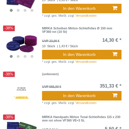
25
Stück
| 0,99 € / Stück
In den Warenkorb
*
zzgl. ges. MwSt.
zzgl.
Versandkosten
-38%
MIRKA Scheiben Mirlon-Schleifvlies Ø 150 mm
VF360 rot (10 St)
14,30 € *
UVP 23,00 €
10
Stück
| 1,43 € / Stück
In den Warenkorb
*
zzgl. ges. MwSt.
zzgl.
Versandkosten
-38%
(unknown)
351,33 € *
UVP 565,00 €
In den Warenkorb
*
zzgl. ges. MwSt.
zzgl.
Versandkosten
-38%
MIRKA Handpads Mirlon Total-Schleifvlies 115 x 230
mm rot ohne VF360 VE=3 St.
5,50 € *