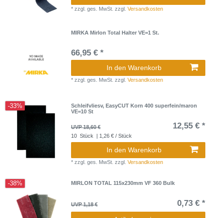
*
zzgl. ges. MwSt.
zzgl.
Versandkosten
MIRKA Mirlon Total Halter VE=1 St.
66,95 € *
In den Warenkorb
*
zzgl. ges. MwSt.
zzgl.
Versandkosten
-33%
Schleifvliesv, EasyCUT Korn 400 superfein/maron
VE=10 St
12,55 € *
UVP 18,60 €
10
Stück
| 1,26 € / Stück
In den Warenkorb
*
zzgl. ges. MwSt.
zzgl.
Versandkosten
-38%
MIRLON TOTAL 115x230mm VF 360 Bulk
0,73 € *
UVP 1,18 €