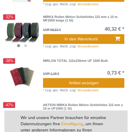
*
zzgl. ges. MwSt.
zzgl.
Versandkosten
-32%
MIRKA Rollen Mirlon-Schleifvlies 115 mm x 10 m
MF2000 beige (1 St)
40,32 € *
UVP 59,53 €
In den Warenkorb
*
zzgl. ges. MwSt.
zzgl.
Versandkosten
-38%
MIRLON TOTAL 115x230mm UF 1500 Bulk
0,73 € *
UVP 1,18 €
Artikel anzeigen
*
zzgl. ges. MwSt.
zzgl.
Versandkosten
-47%
AKTION MIRKA Rollen Mirlon-Schleifvlies 115 mm x
10 m UF1500 (1 St)
25,20 € *
Wir und unsere Partner brauchen für einzelne
UVP 47,94 €
Datennutzungen Ihre
Einwilligung
, um Ihnen
In den Warenkorb
unter anderem Informationen zu Ihren