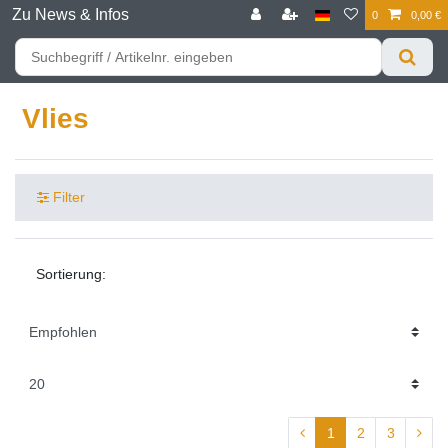
Zu News & Infos
0
0,00 €
☰
Für bessere Preise HIER registrieren!
Zum Privatkunden Shop bitte hier klicken
Vlies
Filter
Sortierung:
1
2
3