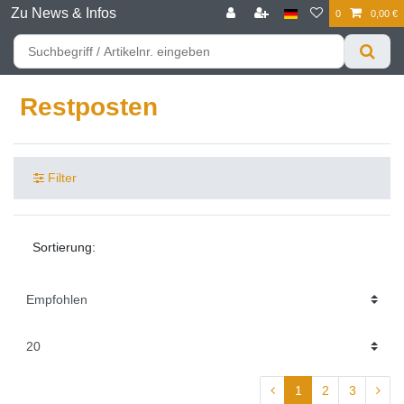
Zu News & Infos
0
0,00 €
☰
Für bessere Preise HIER registrieren!
Zum Privatkunden Shop bitte hier klicken
Restposten
Filter
Sortierung:
1
2
3