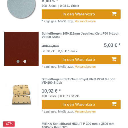
8,40 € *
100
Stück
| 0,08 € / Stück
In den Warenkorb
*
zzgl. ges. MwSt.
zzgl.
Versandkosten
Schleifbogen 105x115mm Jepuflex Klett P60 6-Loch
VE=50 Stück
5,03 € *
UVP 16,80 €
50
Stück
| 0,10 € / Stück
In den Warenkorb
*
zzgl. ges. MwSt.
zzgl.
Versandkosten
Schleifbogen 81x153mm Royal Klett P220 8-Loch
VE=100 Stück
10,92 € *
100
Stück
| 0,11 € / Stück
In den Warenkorb
*
zzgl. ges. MwSt.
zzgl.
Versandkosten
-47%
MIRKA Schleifband HIOLIT F 300 mm x 3500 mm
10/Pack Korn 320