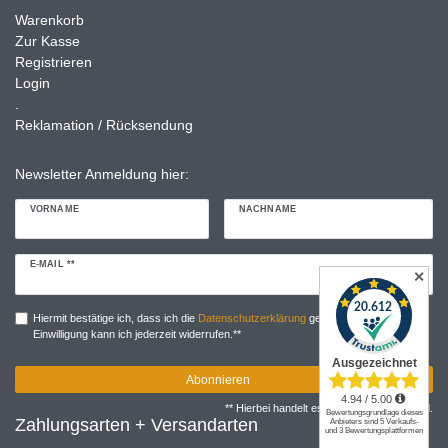
Warenkorb
Zur Kasse
Registrieren
Login
.
Reklamation / Rücksendung
Newsletter Anmeldung hier:
VORNAME
NACHNAME
Newsletter
E-MAIL **
✕
Honig
Hiermit bestätige ich, dass ich die
Daten­schutz­erklärung
gelesen habe. Meine
Einwilligung kann ich jederzeit widerrufen.**
Abonnieren
** Hierbei handelt es sich um ein Pflichtfeld.
Zahlungsarten + Versandarten