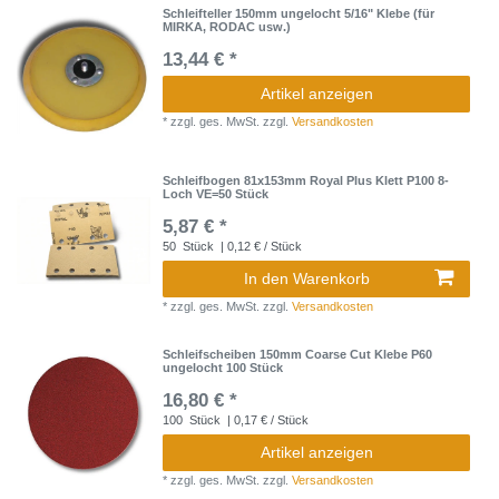
Schleifteller 150mm ungelocht 5/16" Klebe (für
MIRKA, RODAC usw.)
13,44 € *
Artikel anzeigen
*
zzgl. ges. MwSt.
zzgl.
Versandkosten
Schleifbogen 81x153mm Royal Plus Klett P100 8-
Loch VE=50 Stück
5,87 € *
50
Stück
| 0,12 € / Stück
In den Warenkorb
*
zzgl. ges. MwSt.
zzgl.
Versandkosten
Schleifscheiben 150mm Coarse Cut Klebe P60
ungelocht 100 Stück
16,80 € *
100
Stück
| 0,17 € / Stück
Artikel anzeigen
*
zzgl. ges. MwSt.
zzgl.
Versandkosten