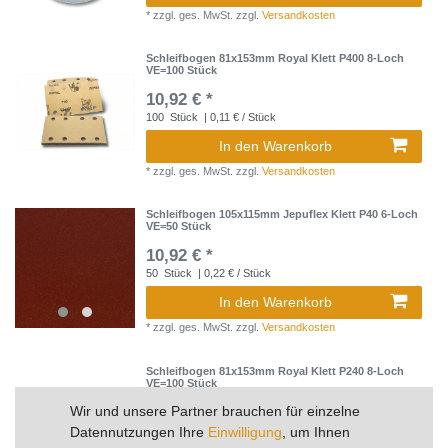
*
zzgl. ges. MwSt.
zzgl.
Versandkosten
Schleifbogen 81x153mm Royal Klett P400 8-Loch
VE=100 Stück
10,92 € *
100
Stück
| 0,11 € / Stück
In den Warenkorb
*
zzgl. ges. MwSt.
zzgl.
Versandkosten
Schleifbogen 105x115mm Jepuflex Klett P40 6-Loch
VE=50 Stück
10,92 € *
50
Stück
| 0,22 € / Stück
In den Warenkorb
*
zzgl. ges. MwSt.
zzgl.
Versandkosten
Schleifbogen 81x153mm Royal Klett P240 8-Loch
VE=100 Stück
10,92 € *
Wir und unsere Partner brauchen für einzelne
100
Stück
| 0,11 € / Stück
Datennutzungen Ihre
Einwilligung
, um Ihnen