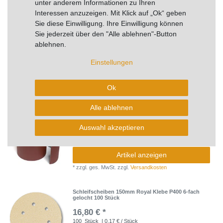
unter anderem Informationen zu Ihren
In den Warenkorb
Interessen anzuzeigen. Mit Klick auf „Ok“ geben
*
zzgl. ges. MwSt.
zzgl.
Versandkosten
Sie diese Einwilligung. Ihre Einwilligung können
Sie jederzeit über den "Alle ablehnen"-Button
Schleifscheiben 150 mm geschlitzt Combi P16
ablehnen.
VE=25 Stück
8,40 € *
Einstellungen
25
Stück
In den Warenkorb
Ok
*
zzgl. ges. MwSt.
zzgl.
Versandkosten
Alle ablehnen
Rolle Gewebe HIOLIT F 300mm x 50m P150 VE=1
Stück
Auswahl akzeptieren
46,22 € *
UVP 83,19 €
Artikel anzeigen
*
zzgl. ges. MwSt.
zzgl.
Versandkosten
Schleifscheiben 150mm Royal Klebe P400 6-fach
gelocht 100 Stück
16,80 € *
100
Stück
| 0,17 € / Stück