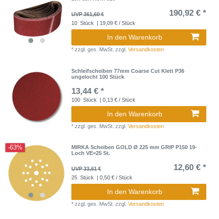
190,92 € *
UVP 361,60 €
10
Stück
| 19,09 € / Stück
In den Warenkorb
*
zzgl. ges. MwSt.
zzgl.
Versandkosten
Schleifscheiben 77mm Coarse Cut Klett P36
ungelocht 100 Stück
13,44 € *
100
Stück
| 0,13 € / Stück
In den Warenkorb
*
zzgl. ges. MwSt.
zzgl.
Versandkosten
-63%
MIRKA Scheiben GOLD Ø 225 mm GRIP P150 19-
Loch VE=25 St.
12,60 € *
UVP 33,61 €
25
Stück
| 0,50 € / Stück
In den Warenkorb
*
zzgl. ges. MwSt.
zzgl.
Versandkosten