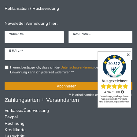
.
Reklamation / Rücksendung
Newsletter Anmeldung hier:
VORNAME
NACHNAME
Newsletter
E-MAIL **
✕
Honig
Hiermit bestätige ich, dass ich die
Daten­schutz­erklärung
gelesen habe. Meine
Einwilligung kann ich jederzeit widerrufen.**
Abonnieren
** Hierbei handelt es sich um ein Pflichtfeld.
Zahlungsarten + Versandarten
Vorkasse/Überweisung
Paypal
Rechnung
Kreditkarte
Lastschrift