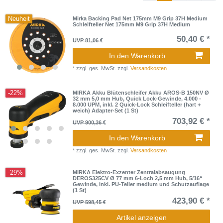
Neuheit
Mirka Backing Pad Net 175mm M9 Grip 37H Medium
Schleifteller Net 175mm M9 Grip 37H Medium
50,40 € *
UVP 81,06 €
In den Warenkorb
*
zzgl. ges. MwSt.
zzgl.
Versandkosten
-22%
MIRKA Akku Blütenschleifer Akku AROS-B 150NV Ø
32 mm 5,0 mm Hub, Quick Lock-Gewinde, 4.000 -
8.000 UPM, inkl. 2 Quick-Lock Schleifteller (hart +
weich) Adapter-Set (1 St)
703,92 € *
UVP 900,36 €
In den Warenkorb
*
zzgl. ges. MwSt.
zzgl.
Versandkosten
-29%
MIRKA Elektro-Exzenter Zentralabsaugung
DEROS325CV Ø 77 mm 6-Loch 2,5 mm Hub, 5/16“
Gewinde, inkl. PU-Teller medium und Schutzauflage
(1 St)
423,90 € *
UVP 598,45 €
Artikel anzeigen