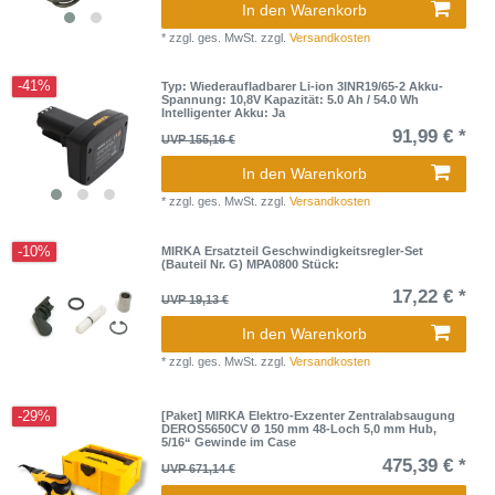
In den Warenkorb
*
zzgl. ges. MwSt.
zzgl.
Versandkosten
-41%
Typ: Wiederaufladbarer Li-ion 3INR19/65-2 Akku-
Spannung: 10,8V Kapazität: 5.0 Ah / 54.0 Wh
Intelligenter Akku: Ja
91,99 € *
UVP 155,16 €
In den Warenkorb
*
zzgl. ges. MwSt.
zzgl.
Versandkosten
-10%
MIRKA Ersatzteil Geschwindigkeitsregler-Set
(Bauteil Nr. G) MPA0800 Stück:
17,22 € *
UVP 19,13 €
In den Warenkorb
*
zzgl. ges. MwSt.
zzgl.
Versandkosten
-29%
[Paket] MIRKA Elektro-Exzenter Zentralabsaugung
DEROS5650CV Ø 150 mm 48-Loch 5,0 mm Hub,
5/16“ Gewinde im Case
475,39 € *
UVP 671,14 €