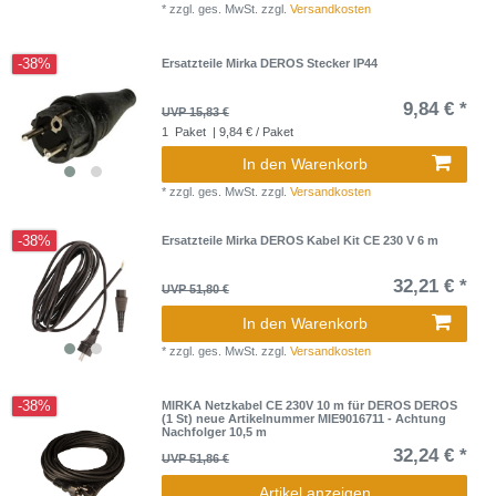
*
zzgl. ges. MwSt.
zzgl.
Versandkosten
-38%
Ersatzteile Mirka DEROS Stecker IP44
9,84 € *
UVP 15,83 €
1
Paket
| 9,84 € / Paket
In den Warenkorb
*
zzgl. ges. MwSt.
zzgl.
Versandkosten
-38%
Ersatzteile Mirka DEROS Kabel Kit CE 230 V 6 m
32,21 € *
UVP 51,80 €
In den Warenkorb
*
zzgl. ges. MwSt.
zzgl.
Versandkosten
-38%
MIRKA Netzkabel CE 230V 10 m für DEROS DEROS
(1 St) neue Artikelnummer MIE9016711 - Achtung
Nachfolger 10,5 m
32,24 € *
UVP 51,86 €
Artikel anzeigen