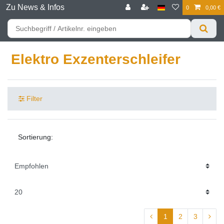
Zu News & Infos
0
0,00 €
☰
Für bessere Preise HIER registrieren!
Zum Privatkunden Shop bitte hier klicken
Elektro Exzenterschleifer
Filter
Sortierung:
1
2
3