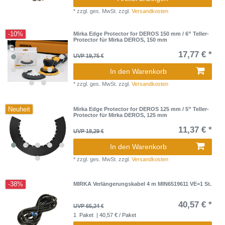
*
zzgl. ges. MwSt.
zzgl.
Versandkosten
-10%
Mirka Edge Protector for DEROS 150 mm / 6” Teller-
Protector für Mirka DEROS, 150 mm
17,77 € *
UVP 19,75 €
In den Warenkorb
*
zzgl. ges. MwSt.
zzgl.
Versandkosten
Neuheit
Mirka Edge Protector for DEROS 125 mm / 5” Teller-
Protector für Mirka DEROS, 125 mm
11,37 € *
UVP 18,29 €
In den Warenkorb
*
zzgl. ges. MwSt.
zzgl.
Versandkosten
-38%
MIRKA Verlängerungskabel 4 m MIN6519611 VE=1 St.
40,57 € *
UVP 65,24 €
1
Paket
| 40,57 € / Paket