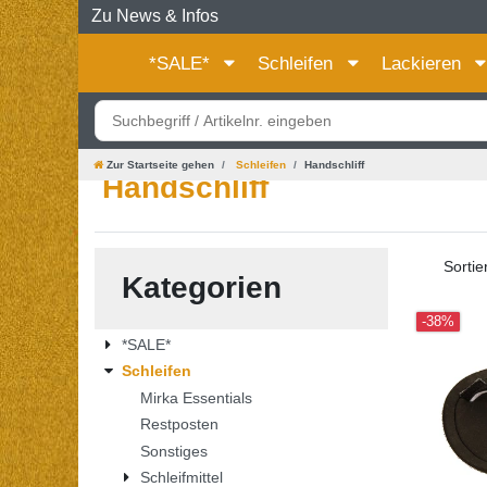
Zu News & Infos
*SALE*
Schleifen
Lackieren
Zur Startseite gehen
Schleifen
Handschliff
Handschliff
Sortie
Kategorien
-38%
*SALE*
Schleifen
Mirka Essentials
Restposten
Sonstiges
Schleifmittel