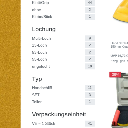
Klett/Grip
44
ohne
2
Klebe/Stick
1
Lochung
Multi-Loch
9
Hand Schleift
13-Loch
2
150mm Klett
53-Loch
2
UVP 16,72 €
55-Loch
2
*
zzgl. ges.
ungelocht
19
-39%
Typ
Handschliff
11
SET
3
Teller
1
Verpackungseinheit
VE = 1 Stück
41