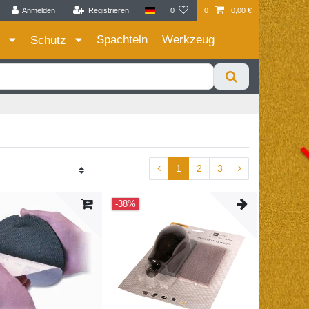
Anmelden
Registrieren
0
0
0,00 €
Zum Privatkunden Shop bitte hier klicken
Spachteln
Werkzeug
e
Schutz
1
2
3
-38%