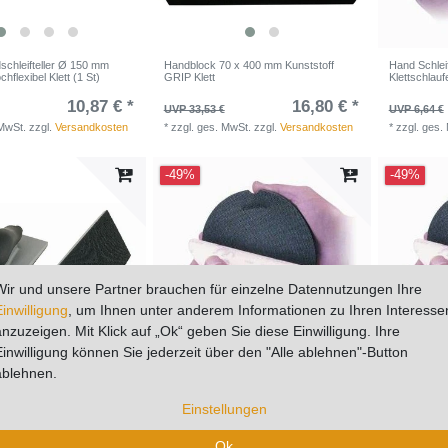
chleifteller Ø 150 mm
Handblock 70 x 400 mm Kunststoff
Hand Schleif
hflexibel Klett (1 St)
GRIP Klett
Klettschlauf
10,87 € *
16,80 € *
UVP 33,53 €
UVP 6,64 €
 MwSt.
zzgl.
Versandkosten
*
zzgl. ges. MwSt.
zzgl.
Versandkosten
*
zzgl. ges.
-49%
-49%
Wir und unsere Partner brauchen für einzelne Datennutzungen Ihre
Einwilligung
, um Ihnen unter anderem Informationen zu Ihren Interesse
anzuzeigen. Mit Klick auf „Ok“ geben Sie diese Einwilligung. Ihre
Einwilligung können Sie jederzeit über den "Alle ablehnen"-Button
ablehnen.
lock mit Absaugung 115 x
Hand Schleifteller 77mm Klett mit
Hand Schleif
och Kunststoff, mit
Klettschlaufen
Klettschlauf
Einstellungen
ng Klett (1 St)
3,35 € *
23,92 € *
UVP 6,64 €
UVP 6,64 €
Ok