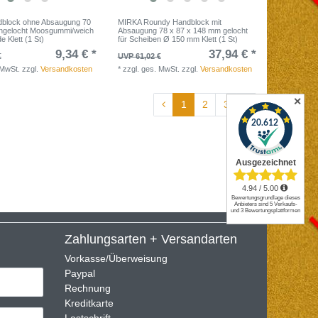
block ohne Absaugung 70
MIRKA Roundy Handblock mit
ngelocht Moosgummi/weich
Absaugung 78 x 87 x 148 mm gelocht
e Klett (1 St)
für Scheiben Ø 150 mm Klett (1 St)
9,34 € *
37,94 € *
€
UVP 61,02 €
 MwSt.
zzgl.
Versandkosten
*
zzgl. ges. MwSt.
zzgl.
Versandkosten
✕
1
2
3
Zahlungsarten + Versandarten
Vorkasse/Überweisung
Paypal
Rechnung
Kreditkarte