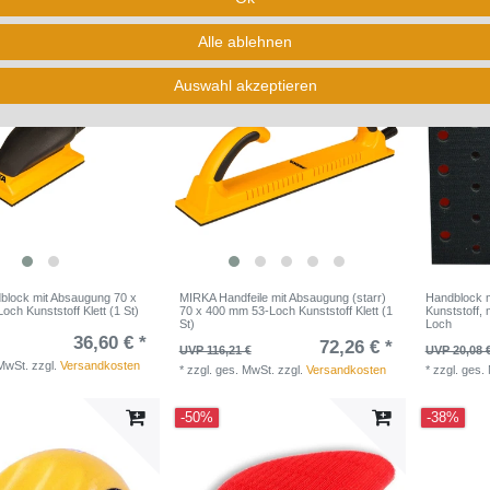
*
zzgl. ges. MwSt.
zzgl.
Versandkosten
*
zzgl. ges.
 MwSt.
zzgl.
Versandkosten
Alle ablehnen
-38%
-50%
Auswahl akzeptieren
lock mit Absaugung 70 x
MIRKA Handfeile mit Absaugung (starr)
Handblock 
ch Kunststoff Klett (1 St)
70 x 400 mm 53-Loch Kunststoff Klett (1
Kunststoff, 
St)
Loch
36,60 € *
72,26 € *
UVP 116,21 €
UVP 20,08 
 MwSt.
zzgl.
Versandkosten
*
zzgl. ges. MwSt.
zzgl.
Versandkosten
*
zzgl. ges.
-50%
-38%