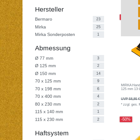
*
zzgl. ges.
Hersteller
-38%
Bermaro
23
Mirka
25
Mirka Sonderposten
1
Abmessung
Ø 77 mm
3
Ø 125 mm
2
Ø 150 mm
14
70 x 125 mm
9
MIRKA Handb
70 x 198 mm
6
125 mm 13-Lo
70 x 400 mm
4
UVP 58,85 €
80 x 230 mm
2
*
zzgl. ges.
115 x 140 mm
1
115 x 230 mm
2
-50%
Haftsystem