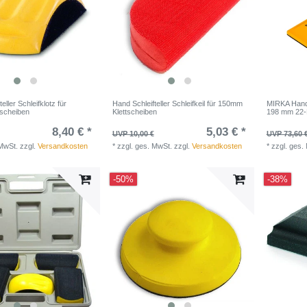
eller Schleifklotz für
Hand Schleifteller Schleifkeil für 150mm
MIRKA Hand
scheiben
Klettscheiben
198 mm 22-L
8,40 € *
5,03 € *
UVP 10,00 €
UVP 73,60 
 MwSt.
zzgl.
Versandkosten
*
zzgl. ges. MwSt.
zzgl.
Versandkosten
*
zzgl. ges.
-50%
-38%