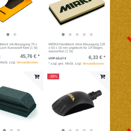
block mit Absaugung 70 x
MIRKA Handblock ohne Absaugung 128
och Kunststoff Klett (1 St)
x 63 x 16 mm ungelocht für 1/4 Bögen,
wasserfest (1 St)
45,76 € *
6,33 € *
€
UVP 10,17 €
 MwSt.
zzgl.
Versandkosten
*
zzgl. ges. MwSt.
zzgl.
Versandkosten
-38%