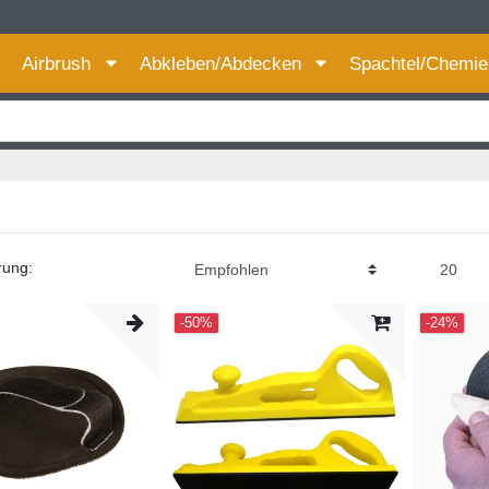
Für bessere Preise HIER registrieren!
Airbrush
Abkleben/Abdecken
Spachtel/Chemi
rung:
-50%
-24%