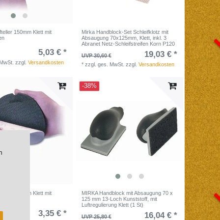
teller 150mm Klett mit
Mirka Handblock-Set Schleifklotz mit
en
Absaugung 70x125mm, Klett, inkl. 3
Abranet Netz-Schleifstreifen Korn P120
5,03 € *
19,03 € *
UVP 30,60 €
 MwSt.
zzgl.
Versandkosten
*
zzgl. ges. MwSt.
zzgl.
Versandkosten
-38%
n
teller 125mm Klett mit
MIRKA Handblock mit Absaugung 70 x
en
125 mm 13-Loch Kunststoff, mit
Luftregulierung Klett (1 St)
3,35 € *
16,04 € *
UVP 25,80 €