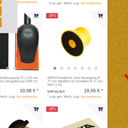
 MwSt.
zzgl.
Versandkosten
*
zzgl. ges. MwSt.
zzgl.
Versandkosten
-38%
mit Absaugung 70 x 125 mm
MIRKA Handblock ohne Absaugung Ø
mit Luftregulierung GRIP 13-
77 mm Mittelloch für Scheiben Ø 77 mm
Klett (1 St)
10,08 € *
19,55 € *
€
UVP 31,45 €
 MwSt.
zzgl.
Versandkosten
*
zzgl. ges. MwSt.
zzgl.
Versandkosten
-38%