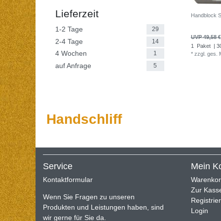
Lieferzeit
Handblock SE
1-2 Tage
29
UVP 49,58 €
2-4 Tage
14
1
Paket
| 3
4 Wochen
1
*
zzgl. ges.
auf Anfrage
5
Handschliff
Service
Mein K
Kontaktformular
Warenko
Zur Kass
Wenn Sie Fragen zu unseren
Registrie
Produkten und Leistungen haben, sind
Login
wir gerne für Sie da.