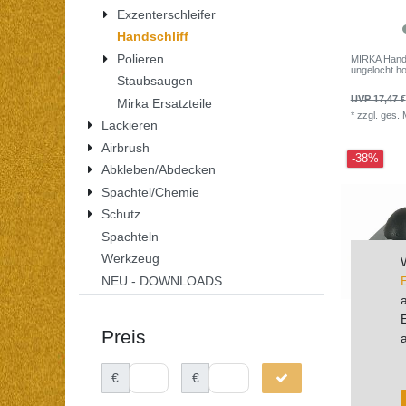
Exzenterschleifer
Handschliff
Polieren
MIRKA Hands
ungelocht hoc
Staubsaugen
UVP 17,47 €
Mirka Ersatzteile
*
zzgl. ges.
Lackieren
Airbrush
-38%
Abkleben/Abdecken
Spachtel/Chemie
Schutz
Spachteln
Werkzeug
NEU - DOWNLOADS
Preis
MIRKA Handb
230 mm 36-L
€
€
Luftregulieru
UVP 38,48 €