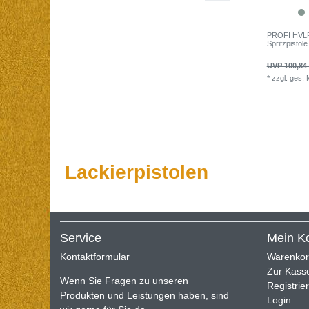
PROFI HVLP 
Spritzpistol
UVP 100,84
*
zzgl. ges.
Lackierpistolen
Service
Mein K
Kontaktformular
Warenko
Zur Kass
Wenn Sie Fragen zu unseren
Registrie
Produkten und Leistungen haben, sind
Login