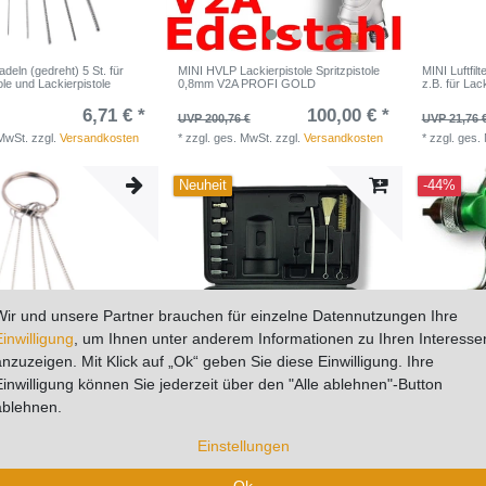
deln (gedreht) 5 St. für
MINI HVLP Lackierpistole Spritzpistole
MINI Luftfi
ole und Lackierpistole
0,8mm V2A PROFI GOLD
z.B. für Lac
6,71 € *
100,00 € *
UVP 200,76 €
UVP 21,76 
 MwSt.
zzgl.
Versandkosten
*
zzgl. ges. MwSt.
zzgl.
Versandkosten
*
zzgl. ges.
Neuheit
-44%
Wir und unsere Partner brauchen für einzelne Datennutzungen Ihre
Einwilligung
, um Ihnen unter anderem Informationen zu Ihren Interesse
anzuzeigen. Mit Klick auf „Ok“ geben Sie diese Einwilligung. Ihre
Einwilligung können Sie jederzeit über den "Alle ablehnen"-Button
ablehnen.
rsten 5 St. für
PROFI HVLP KOFFERSET (V2A)
PROFI HVLP
ole und Lackierpistole
Spritzpisto
Einstellungen
6,71 € *
42,01 € *
UVP 66,39 €
UVP 133,61
Ok