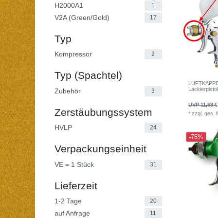
H2000A1
1
V2A (Green/Gold)
17
Typ
Kompressor
2
Typ (Spachtel)
LUFTKAPPE 
Lackierpist
Zubehör
3
UVP 11,68 €
Zerstäubungssystem
*
zzgl. ges.
HVLP
24
-75%
Verpackungseinheit
VE = 1 Stück
31
Lieferzeit
1-2 Tage
20
auf Anfrage
11