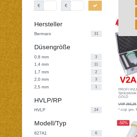
*
zzgl. ges.
€
€
Hersteller
-43%
Bermaro
31
Düsengröße
0,8 mm
3
1,4 mm
11
1,7 mm
2
2,0 mm
3
2,5 mm
1
PROFI HVLP 
Spritzpisto
GOLD
HVLP/RP
UVP 293,28
HVLP
*
zzgl. ges.
24
Modell/Typ
-50%
827A1
6