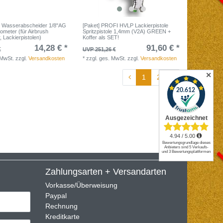
und Wasserabscheider 1/8"AG
[Paket] PROFI HVLP Lackierpistole
meter (für Airbrush
Spritzpistole 1,4mm (V2A) GREEN +
 Lackierpistolen)
Koffer als SET!
14,28 € *
91,60 € *
€
UVP 251,26 €
 MwSt.
zzgl.
Versandkosten
*
zzgl. ges. MwSt.
zzgl.
Versandkosten
✕
1
2
Zahlungsarten + Versandarten
Vorkasse/Überweisung
Paypal
Rechnung
Kreditkarte