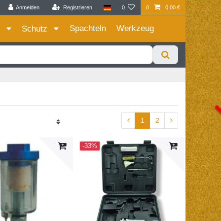
Anmelden
Registrieren
0
0
0,00 €
Zum Privatkunden Shop bitte hier klicken
Spachteln
Werkzeug
e
Schutz
1
2
-33%