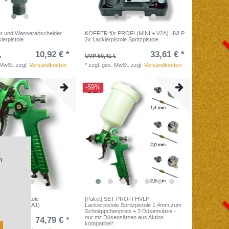
lter und Wasserabscheider
KOFFER für PROFI (MINI + V2A) HVLP
kierpistole
2x Lackierpistole Spritzpistole
10,92 € *
33,61 € *
€
UVP 50,41 €
 MwSt.
zzgl.
Versandkosten
*
zzgl. ges. MwSt.
zzgl.
Versandkosten
-59%
n
 Lackierpistole
[Paket] SET PROFI HVLP
le 1,4mm (827A1)
Lackierpistole Spritzpistole 1,4mm zum
Schnäppchenpreis + 3 Düsensätze -
nur mit Düsensätzen aus Aktion
74,79 € *
 €
kompatibel!