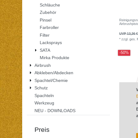
Schläuche
Zubehör
Pinsel
Reinigungsna
Airbrushpist
Farbroller
UVP 13,36 €
Filter
*
zzgl. ges.
Lacksprays
SATA
-50%
Mirka Produkte
Airbrush
Abkleben/Abdecken
Spachtel/Chemie
Schutz
Spachteln
Werkzeug
NEU - DOWNLOADS
Reinigungsbü
Airbrushpist
Preis
UVP 13,36 €