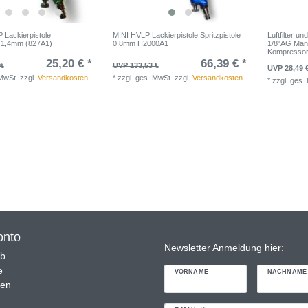
Lackierpistole
MINI HVLP Lackierpistole Spritzpistole
Luftfilter 
e 1,4mm (827A1)
0,8mm H2000A1
1/8"AG Mano
Kompressor,
25,20 € *
66,39 € *
 €
UVP 133,53 €
UVP 28,49 
 MwSt.
zzgl.
Versandkosten
*
zzgl. ges. MwSt.
zzgl.
Versandkosten
*
zzgl. ges.
onto
Newsletter Anmeldung hier:
rb
e
VORNAME
NACHNAME
ren