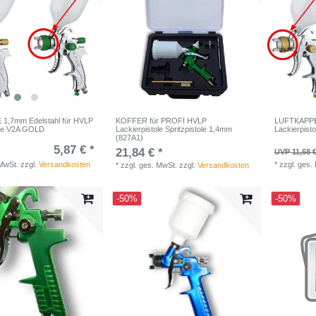
1,7mm Edelstahl für HVLP
KOFFER für PROFI HVLP
LUFTKAPPE 
ole V2A GOLD
Lackierpistole Spritzpistole 1,4mm
Lackierpis
(827A1)
5,87 € *
21,84 € *
UVP 11,68 
 MwSt.
zzgl.
Versandkosten
*
zzgl. ges.
*
zzgl. ges. MwSt.
zzgl.
Versandkosten
-50%
-50%