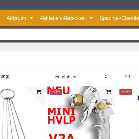
Für bessere Preise HIER registrieren!
Airbrush
Abkleben/Abdecken
Spachtel/Chemi
rung:
-50%
-50%