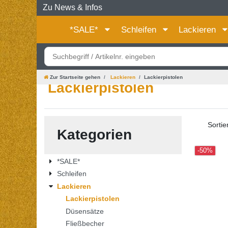
Zu News & Infos
*SALE*
Schleifen
Lackieren
Zur Startseite gehen
Lackieren
Lackierpistolen
Lackierpistolen
Sortie
Kategorien
-50%
*SALE*
Schleifen
Lackieren
Lackierpistolen
Düsensätze
Fließbecher