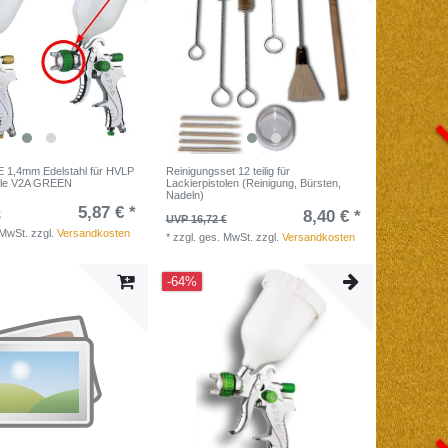
1,4mm Edelstahl für HVLP
Reinigungsset 12 teilig für
tole V2A GREEN
Lackierpistolen (Reinigung, Bürsten,
Nadeln)
5,87 € *
8,40 € *
€
UVP 16,72 €
 MwSt.
zzgl.
Versandkosten
*
zzgl. ges. MwSt.
zzgl.
Versandkosten
-64%