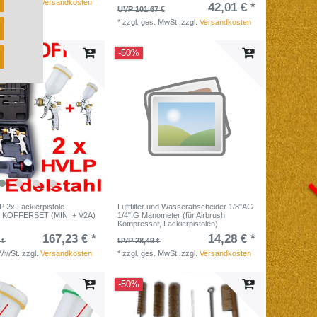
 MwSt.
zzgl.
Versandkosten
42,01 € *
UVP 101,67 €
*
zzgl. ges. MwSt.
zzgl.
Versandkosten
-50%
2x Lackierpistole
Luftfilter und Wasserabscheider 1/8"AG
le KOFFERSET (MINI + V2A)
1/4"IG Manometer (für Airbrush
Kompressor, Lackierpistolen)
167,23 € *
14,28 € *
 €
UVP 28,49 €
 MwSt.
zzgl.
Versandkosten
*
zzgl. ges. MwSt.
zzgl.
Versandkosten
-50%