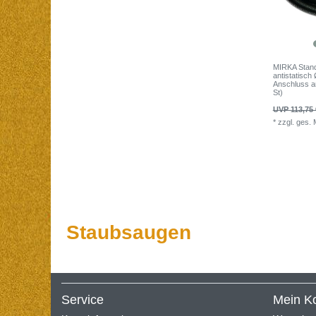
MIRKA Stan
antistatisc
Anschluss an
St)
UVP 113,75 
*
zzgl. ges.
Staubsaugen
Service
Mein K