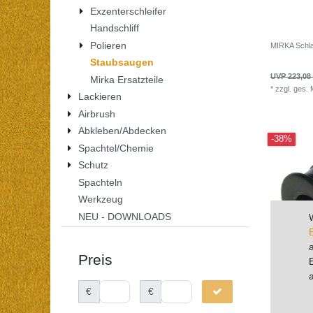
Exzenterschleifer
Handschliff
Polieren
MIRKA Schla
Staubsaugen
UVP 223,08
Mirka Ersatzteile
*
zzgl. ges.
Lackieren
Airbrush
Abkleben/Abdecken
-38%
Spachtel/Chemie
Schutz
Spachteln
Werkzeug
NEU - DOWNLOADS
Preis
€
€
MIRKA Schla
konisch Ø 2
von Absaugs