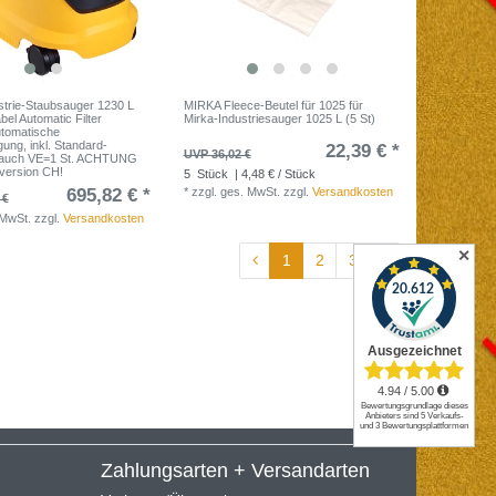
trie-Staubsauger 1230 L
MIRKA Fleece-Beutel für 1025 für
el Automatic Filter
Mirka-Industriesauger 1025 L (5 St)
utomatische
igung, inkl. Standard-
22,39 € *
UVP 36,02 €
auch VE=1 St. ACHTUNG
version CH!
5
Stück
| 4,48 € / Stück
695,82 € *
*
zzgl. ges. MwSt.
zzgl.
Versandkosten
 €
 MwSt.
zzgl.
Versandkosten
✕
1
2
3
Zahlungsarten + Versandarten