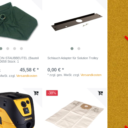
ON-STAUBBEUTEL (Bauteil
Schlauch Adapter für Solution Trolley
0658 Stück: 1
45,58 € *
0,00 € *
€
*
zzgl. ges. MwSt.
zzgl.
Versandkosten
 MwSt.
zzgl.
Versandkosten
-38%