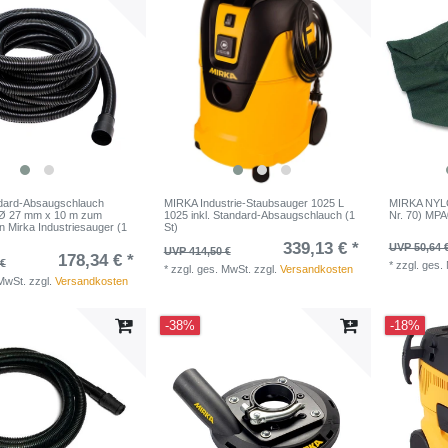
dard-Absaugschlauch
MIRKA Industrie-Staubsauger 1025 L
MIRKA NYL
h Ø 27 mm x 10 m zum
1025 inkl. Standard-Absaugschlauch (1
Nr. 70) MPA
 Mirka Industriesauger (1
St)
339,13 € *
UVP 50,64 
UVP 414,50 €
178,34 € *
 €
*
zzgl. ges.
*
zzgl. ges. MwSt.
zzgl.
Versandkosten
 MwSt.
zzgl.
Versandkosten
-38%
-18%