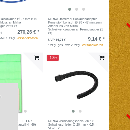
ialschlauch Ø 27 mm x 10
MIRKA Universal-Schlauchadapter
hluss an Mirka
Kunststoff konisch Ø 28 - 47 mm zum
uger VE=1 St.
Anschluss von Mirka-
Schleifwerkzeugen an Fremdsauger (1
270,26 € *
 €
St)
 MwSt.
zzgl.
Versandkosten
9,14 € *
UVP 14,71 €
*
zzgl. ges. MwSt.
zzgl.
Versandkosten
-10%
n
465 PAPIER-FILTER f.
MIRKA Verbindungsschlauch für
10erPack (Bauteil Nr. 69)
Schwingschleifer Ø 20 mm x 0,5 m
ück: 1
VE=1 St.