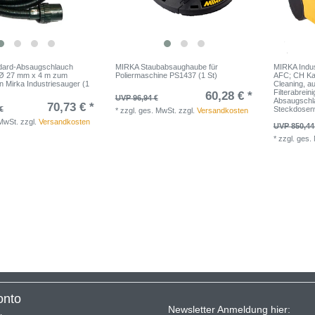
dard-Absaugschlauch
MIRKA Staubabsaughaube für
MIRKA Indus
h Ø 27 mm x 4 m zum
Poliermaschine PS1437 (1 St)
AFC; CH Kab
 Mirka Industriesauger (1
Cleaning, a
Filterabrein
60,28 € *
UVP 96,94 €
Absaugschl
70,73 € *
€
Steckdosen
*
zzgl. ges. MwSt.
zzgl.
Versandkosten
 MwSt.
zzgl.
Versandkosten
UVP 850,44
*
zzgl. ges.
onto
Newsletter Anmeldung hier: