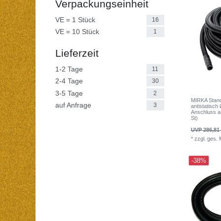
Verpackungseinheit
VE = 1 Stück
16
VE = 10 Stück
1
Lieferzeit
1-2 Tage
11
2-4 Tage
30
3-5 Tage
2
MIRKA Stan
auf Anfrage
3
antistatisc
Anschluss an
St)
UVP 286,81
*
zzgl. ges.
-38%