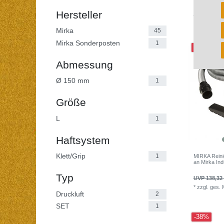
Mirka-Handkl
Hersteller
UVP 7,84 €
*
zzgl. ges.
Mirka
45
Mirka Sonderposten
1
-38%
Abmessung
Ø 150 mm
1
Größe
L
1
Haftsystem
Klett/Grip
1
MIRKA Reini
an Mirka Ind
Typ
UVP 138,32
*
zzgl. ges.
Druckluft
2
SET
1
-38%