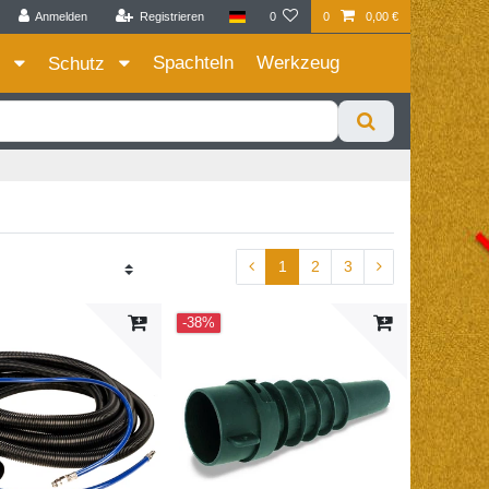
Anmelden
Registrieren
0
0
0,00 €
Zum Privatkunden Shop bitte hier klicken
Spachteln
Werkzeug
e
Schutz
1
2
3
-38%