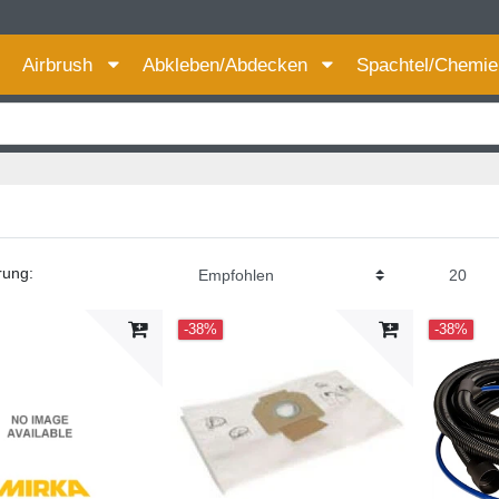
Für bessere Preise HIER registrieren!
Airbrush
Abkleben/Abdecken
Spachtel/Chemi
rung:
-38%
-38%