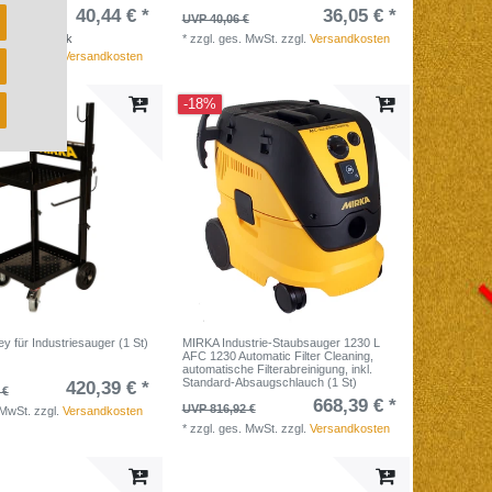
40,44 € *
36,05 € *
€
UVP 40,06 €
4,04 € / Stück
*
zzgl. ges. MwSt.
zzgl.
Versandkosten
 MwSt.
zzgl.
Versandkosten
-18%
y für Industriesauger (1 St)
MIRKA Industrie-Staubsauger 1230 L
AFC 1230 Automatic Filter Cleaning,
automatische Filterabreinigung, inkl.
Standard-Absaugschlauch (1 St)
420,39 € *
 €
668,39 € *
UVP 816,92 €
 MwSt.
zzgl.
Versandkosten
*
zzgl. ges. MwSt.
zzgl.
Versandkosten