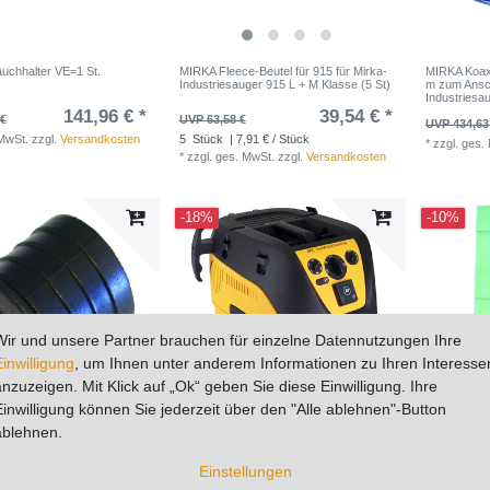
uchhalter VE=1 St.
MIRKA Fleece-Beutel für 915 für Mirka-
MIRKA Koax
Industriesauger 915 L + M Klasse (5 St)
m zum Ansc
Industriesa
141,96 € *
39,54 € *
 €
UVP 63,58 €
UVP 434,63
 MwSt.
zzgl.
Versandkosten
5
Stück
| 7,91 € / Stück
*
zzgl. ges.
*
zzgl. ges. MwSt.
zzgl.
Versandkosten
-18%
-10%
Wir und unsere Partner brauchen für einzelne Datennutzungen Ihre
Einwilligung
, um Ihnen unter anderem Informationen zu Ihren Interesse
anzuzeigen. Mit Klick auf „Ok“ geben Sie diese Einwilligung. Ihre
Einwilligung können Sie jederzeit über den "Alle ablehnen"-Button
ablehnen.
uch-Adapter Kunststoff
MIRKA Industrie-Staubsauger 1230 M
MIRKA MPA0
Einstellungen
0 - 28 mm zum Anschluß
AFC 1230 Automatic Filter Cleaning,
EXZ.m.EIG. 
chläuche Ø 20 - 28 mm an
automatische Filterabreinigung, inkl.
MPA0465 St