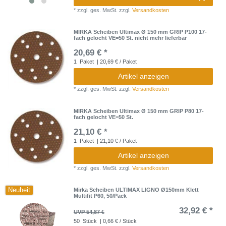
*
zzgl. ges. MwSt.
zzgl.
Versandkosten
MIRKA Scheiben Ultimax Ø 150 mm GRIP P100 17-
fach gelocht VE=50 St. nicht mehr lieferbar
20,69 € *
1
Paket
| 20,69 € / Paket
Artikel anzeigen
*
zzgl. ges. MwSt.
zzgl.
Versandkosten
MIRKA Scheiben Ultimax Ø 150 mm GRIP P80 17-
fach gelocht VE=50 St.
21,10 € *
1
Paket
| 21,10 € / Paket
Artikel anzeigen
*
zzgl. ges. MwSt.
zzgl.
Versandkosten
Neuheit
Mirka Scheiben ULTIMAX LIGNO Ø150mm Klett
Multifit P60, 50/Pack
32,92 € *
UVP 54,87 €
50
Stück
| 0,66 € / Stück