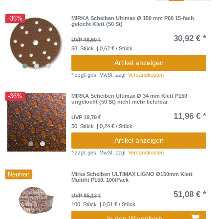
-36%
MIRKA Scheiben Ultimax Ø 150 mm P60 15-fach
gelocht Klett (50 St)
30,92 € *
UVP 48,60 €
50
Stück
| 0,62 € / Stück
Artikel anzeigen
*
zzgl. ges. MwSt.
zzgl.
Versandkosten
-36%
MIRKA Scheiben Ultimax Ø 34 mm Klett P150
ungelocht (50 St) nicht mehr lieferbar
11,96 € *
UVP 18,79 €
50
Stück
| 0,24 € / Stück
Artikel anzeigen
*
zzgl. ges. MwSt.
zzgl.
Versandkosten
Neuheit
Mirka Scheiben ULTIMAX LIGNO Ø150mm Klett
Multifit P150, 100/Pack
51,08 € *
UVP 85,13 €
100
Stück
| 0,51 € / Stück
In den Warenkorb