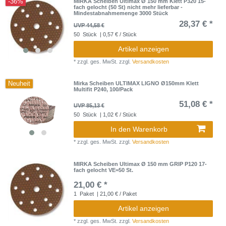
-36%
MIRKA Scheiben Ultimax Ø 150 mm Klett P320 15-
fach gelocht (50 St) nicht mehr lieferbar -
Mindestabnahmemenge 3000 Stück
28,37 € *
UVP 44,58 €
50
Stück
| 0,57 € / Stück
Artikel anzeigen
*
zzgl. ges. MwSt.
zzgl.
Versandkosten
Neuheit
Mirka Scheiben ULTIMAX LIGNO Ø150mm Klett
Multifit P240, 100/Pack
51,08 € *
UVP 85,13 €
50
Stück
| 1,02 € / Stück
In den Warenkorb
*
zzgl. ges. MwSt.
zzgl.
Versandkosten
MIRKA Scheiben Ultimax Ø 150 mm GRIP P120 17-
fach gelocht VE=50 St.
21,00 € *
1
Paket
| 21,00 € / Paket
Artikel anzeigen
*
zzgl. ges. MwSt.
zzgl.
Versandkosten