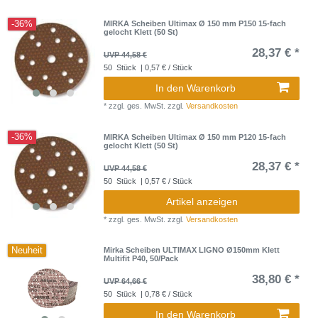
-36%
MIRKA Scheiben Ultimax Ø 150 mm P150 15-fach
gelocht Klett (50 St)
28,37 € *
UVP 44,58 €
50
Stück
| 0,57 € / Stück
In den Warenkorb
*
zzgl. ges. MwSt.
zzgl.
Versandkosten
-36%
MIRKA Scheiben Ultimax Ø 150 mm P120 15-fach
gelocht Klett (50 St)
28,37 € *
UVP 44,58 €
50
Stück
| 0,57 € / Stück
Artikel anzeigen
*
zzgl. ges. MwSt.
zzgl.
Versandkosten
Neuheit
Mirka Scheiben ULTIMAX LIGNO Ø150mm Klett
Multifit P40, 50/Pack
38,80 € *
UVP 64,66 €
50
Stück
| 0,78 € / Stück
In den Warenkorb