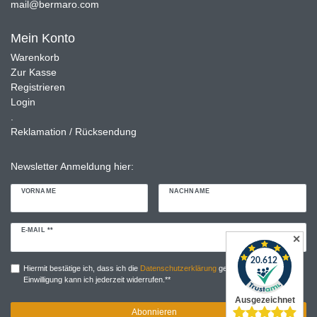
mail@bermaro.com
Mein Konto
Warenkorb
Zur Kasse
Registrieren
Login
.
Reklamation / Rücksendung
Newsletter Anmeldung hier:
VORNAME
NACHNAME
Newsletter
E-MAIL **
✕
Honig
Hiermit bestätige ich, dass ich die
Daten­schutz­erklärung
gelesen habe. Meine
Einwilligung kann ich jederzeit widerrufen.**
Abonnieren