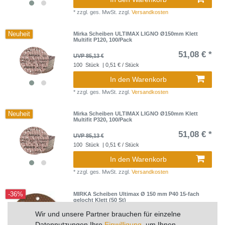
*
zzgl. ges. MwSt.
zzgl.
Versandkosten
Neuheit
Mirka Scheiben ULTIMAX LIGNO Ø150mm Klett
Multifit P120, 100/Pack
51,08 € *
UVP 85,13 €
100
Stück
| 0,51 € / Stück
In den Warenkorb
*
zzgl. ges. MwSt.
zzgl.
Versandkosten
Neuheit
Mirka Scheiben ULTIMAX LIGNO Ø150mm Klett
Multifit P320, 100/Pack
51,08 € *
UVP 85,13 €
100
Stück
| 0,51 € / Stück
In den Warenkorb
*
zzgl. ges. MwSt.
zzgl.
Versandkosten
-36%
MIRKA Scheiben Ultimax Ø 150 mm P40 15-fach
gelocht Klett (50 St)
33,29 € *
Wir und unsere Partner brauchen für einzelne
UVP 52,30 €
Datennutzungen Ihre
Einwilligung
, um Ihnen
50
Stück
| 0,67 € / Stück