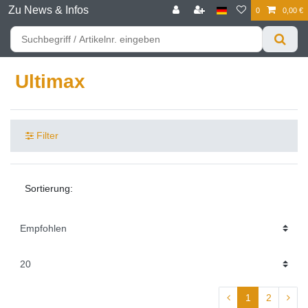
Zu News & Infos
0
0,00 €
☰
Für bessere Preise HIER registrieren!
Zum Privatkunden Shop bitte hier klicken
Ultimax
Filter
Sortierung:
1
2