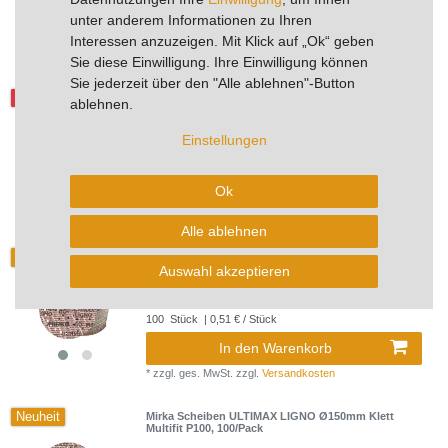
unter anderem Informationen zu Ihren
In den Warenkorb
Interessen anzuzeigen. Mit Klick auf „Ok“ geben
*
zzgl. ges. MwSt.
zzgl.
Versandkosten
Sie diese Einwilligung. Ihre Einwilligung können
Sie jederzeit über den "Alle ablehnen"-Button
-36%
MIRKA Scheiben Ultimax Ø 34 mm Klett P320
ablehnen.
ungelocht (50 St) nicht mehr lieferbar
11,96 € *
Einstellungen
UVP 18,79 €
50
Stück
| 0,24 € / Stück
Artikel anzeigen
Ok
*
zzgl. ges. MwSt.
zzgl.
Versandkosten
Alle ablehnen
Neuheit
Mirka Scheiben ULTIMAX LIGNO Ø150mm Klett
Multifit P220, 100/Pack
Auswahl akzeptieren
51,08 € *
UVP 85,13 €
100
Stück
| 0,51 € / Stück
In den Warenkorb
*
zzgl. ges. MwSt.
zzgl.
Versandkosten
Neuheit
Mirka Scheiben ULTIMAX LIGNO Ø150mm Klett
Multifit P100, 100/Pack