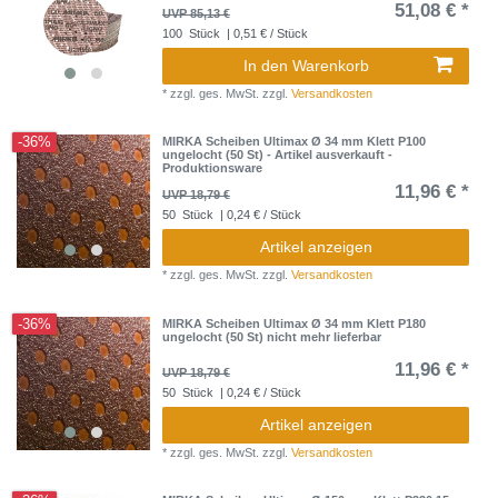
51,08 € *
UVP 85,13 €
100
Stück
| 0,51 € / Stück
In den Warenkorb
*
zzgl. ges. MwSt.
zzgl.
Versandkosten
-36%
MIRKA Scheiben Ultimax Ø 34 mm Klett P100
ungelocht (50 St) - Artikel ausverkauft -
Produktionsware
11,96 € *
UVP 18,79 €
50
Stück
| 0,24 € / Stück
Artikel anzeigen
*
zzgl. ges. MwSt.
zzgl.
Versandkosten
-36%
MIRKA Scheiben Ultimax Ø 34 mm Klett P180
ungelocht (50 St) nicht mehr lieferbar
11,96 € *
UVP 18,79 €
50
Stück
| 0,24 € / Stück
Artikel anzeigen
*
zzgl. ges. MwSt.
zzgl.
Versandkosten