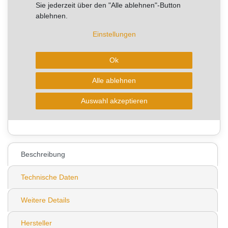
Sie sparen 12,29 €
Sie jederzeit über den "Alle ablehnen"-Button
ablehnen.
Artikel mit rel. kurzer Lieferzeit.
Kurzfristig verfügbar, Lieferzeit 3-5 Arbeitstage
Einstellungen
Ok
In den Warenkorb
Alle ablehnen
* zzgl. ges. MwSt. zzgl.
Wunschliste
Auswahl akzeptieren
Versandkosten
0
Beschreibung
Technische Daten
Weitere Details
Hersteller