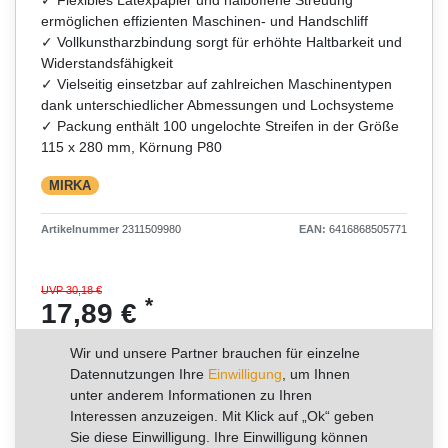
ermöglichen effizienten Maschinen- und Handschliff
✓ Vollkunstharzbindung sorgt für erhöhte Haltbarkeit und
Widerstandsfähigkeit
✓ Vielseitig einsetzbar auf zahlreichen Maschinentypen
dank unterschiedlicher Abmessungen und Lochsysteme
✓ Packung enthält 100 ungelochte Streifen in der Größe
115 x 280 mm, Körnung P80
MIRKA
Artikelnummer
2311509980
EAN:
6416868505771
UVP 30,18 €
*
17,89 €
Inhalt
100
Stück
Wir und unsere Partner brauchen für einzelne
Grundpreis
0,18 € / Stück
Datennutzungen Ihre
Einwilligung
, um Ihnen
unter anderem Informationen zu Ihren
Interessen anzuzeigen. Mit Klick auf „Ok“ geben
RABATT -41%
Sie diese Einwilligung. Ihre Einwilligung können