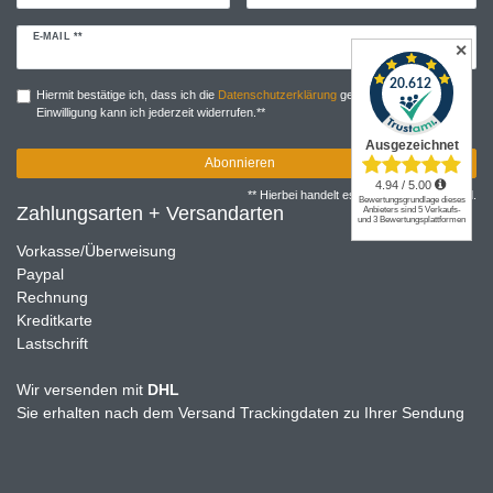
Newsletter
E-MAIL **
✕
Honig
Hiermit bestätige ich, dass ich die
Daten­schutz­erklärung
gelesen habe. Meine
Einwilligung kann ich jederzeit widerrufen.**
Abonnieren
** Hierbei handelt es sich um ein Pflichtfeld.
Zahlungsarten + Versandarten
Vorkasse/Überweisung
Paypal
Rechnung
Kreditkarte
Lastschrift
Wir versenden mit
DHL
Sie erhalten nach dem Versand Trackingdaten zu Ihrer Sendung