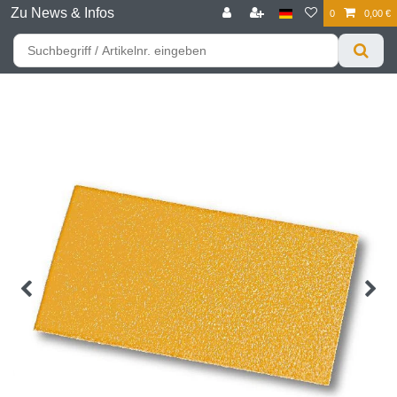
Zu News & Infos
0
0,00 €
☰
Für bessere Preise HIER registrieren!
Zum Privatkunden Shop bitte hier klicken