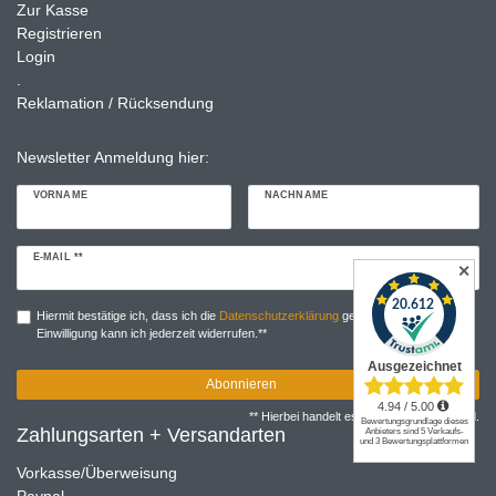
Zur Kasse
Registrieren
Login
.
Reklamation / Rücksendung
Newsletter Anmeldung hier:
VORNAME
NACHNAME
Newsletter
E-MAIL **
✕
Honig
Hiermit bestätige ich, dass ich die
Daten­schutz­erklärung
gelesen habe. Meine
Einwilligung kann ich jederzeit widerrufen.**
Abonnieren
** Hierbei handelt es sich um ein Pflichtfeld.
Zahlungsarten + Versandarten
Vorkasse/Überweisung
Paypal