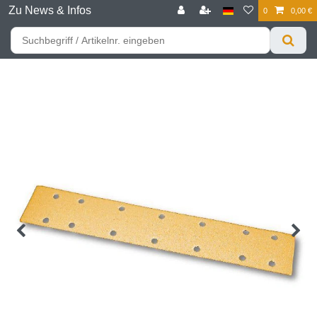
Zu News & Infos
0
0,00 €
☰
Für bessere Preise HIER registrieren!
Zum Privatkunden Shop bitte hier klicken