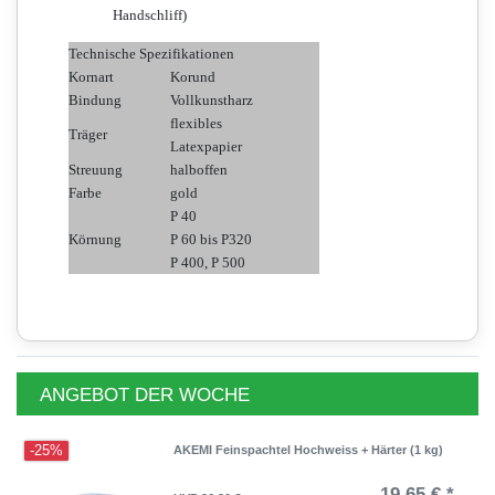
Handschliff)
Technische Spezifikationen
Kornart
Korund
Bindung
Vollkunstharz
flexibles
Träger
Latexpapier
Streuung
halboffen
Farbe
gold
P 40
Körnung
P 60 bis P320
P 400, P 500
ANGEBOT DER WOCHE
-25%
AKEMI Feinspachtel Hochweiss + Härter (1 kg)
19,65 € *