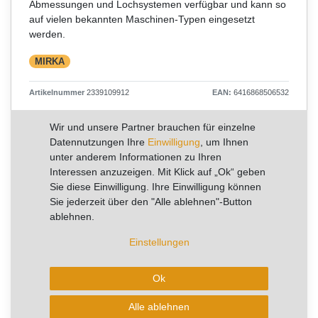
Abmessungen und Lochsystemen verfügbar und kann so
auf vielen bekannten Maschinen-Typen eingesetzt
werden.
MIRKA
Artikelnummer
2339109912
EAN:
6416868506532
Wir und unsere Partner brauchen für einzelne
UVP 71,89 €
Datennutzungen Ihre
Einwilligung
, um Ihnen
*
44,71 €
unter anderem Informationen zu Ihren
Interessen anzuzeigen. Mit Klick auf „Ok“ geben
Inhalt
100
Stück
Sie diese Einwilligung. Ihre Einwilligung können
Grundpreis
0,45 € / Stück
Sie jederzeit über den "Alle ablehnen"-Button
ablehnen.
RABATT -38%
Einstellungen
Sie sparen 27,18 €
Ok
Sofort versandfertig, Lieferzeit 1-2 Arbeitstage
Alle ablehnen
aktuell kann die Lieferzeit 2-4 Arbeitstage betragen!