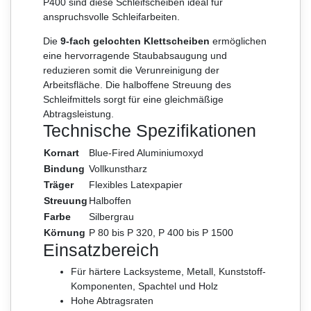
P400 sind diese Schleifscheiben ideal für
anspruchsvolle Schleifarbeiten.
Die
9-fach gelochten Klettscheiben
ermöglichen
eine hervorragende Staubabsaugung und
reduzieren somit die Verunreinigung der
Arbeitsfläche. Die halboffene Streuung des
Schleifmittels sorgt für eine gleichmäßige
Abtragsleistung.
Technische Spezifikationen
Kornart
Blue-Fired Aluminiumoxyd
Bindung
Vollkunstharz
Träger
Flexibles Latexpapier
Streuung
Halboffen
Farbe
Silbergrau
Körnung
P 80 bis P 320, P 400 bis P 1500
Einsatzbereich
Für härtere Lacksysteme, Metall, Kunststoff-
Komponenten, Spachtel und Holz
Hohe Abtragsraten