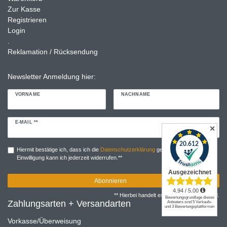
Zur Kasse
Registrieren
Login
.
Reklamation / Rücksendung
Newsletter Anmeldung hier:
VORNAME
NACHNAME
Newsletter
E-MAIL **
✕
Honig
Hiermit bestätige ich, dass ich die
Daten­schutz­erklärung
gelesen habe. Meine
Einwilligung kann ich jederzeit widerrufen.**
Abonnieren
** Hierbei handelt es sich um ein Pflichtfeld.
Zahlungsarten + Versandarten
Vorkasse/Überweisung