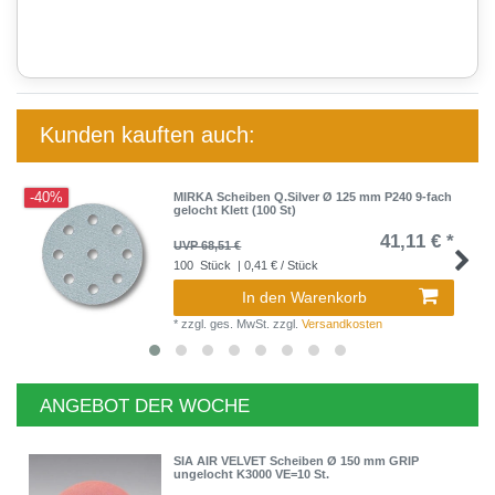
Kunden kauften auch:
-40%
MIRKA Scheiben Q.Silver Ø 125 mm P240 9-fach
gelocht Klett (100 St)
41,11 € *
UVP 68,51 €
100
Stück
| 0,41 € / Stück
In den Warenkorb
*
zzgl. ges. MwSt.
zzgl.
Versandkosten
ANGEBOT DER WOCHE
SIA AIR VELVET Scheiben Ø 150 mm GRIP
ungelocht K3000 VE=10 St.