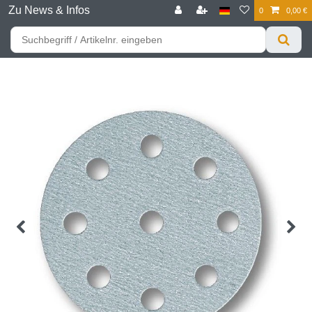
Zu News & Infos
0
0,00 €
☰
Für bessere Preise HIER registrieren!
Zum Privatkunden Shop bitte hier klicken