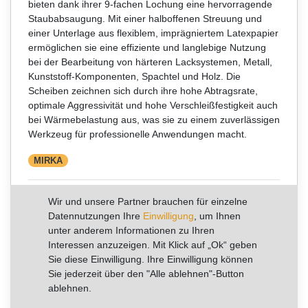
bieten dank ihrer 9-fachen Lochung eine hervorragende
Staubabsaugung. Mit einer halboffenen Streuung und
einer Unterlage aus flexiblem, imprägniertem Latexpapier
ermöglichen sie eine effiziente und langlebige Nutzung
bei der Bearbeitung von härteren Lacksystemen, Metall,
Kunststoff-Komponenten, Spachtel und Holz. Die
Scheiben zeichnen sich durch ihre hohe Abtragsrate,
optimale Aggressivität und hohe Verschleißfestigkeit auch
bei Wärmebelastung aus, was sie zu einem zuverlässigen
Werkzeug für professionelle Anwendungen macht.
MIRKA
Artikelnummer
3661809941
EAN:
6416868250992
Wir und unsere Partner brauchen für einzelne
Datennutzungen Ihre
Einwilligung
, um Ihnen
unter anderem Informationen zu Ihren
UVP 68,51 €
*
41,11 €
Interessen anzuzeigen. Mit Klick auf „Ok“ geben
Sie diese Einwilligung. Ihre Einwilligung können
Sie jederzeit über den "Alle ablehnen"-Button
Inhalt
100
Stück
ablehnen.
Grundpreis
0,41 € / Stück