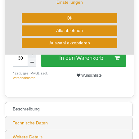
Einstellungen
RABATT -40%
Sie sparen 27,40 €
Ok
Artikel mit rel. kurzer Lieferzeit.
Alle ablehnen
Kurzfristig verfügbar, Lieferzeit 2-4 Werktage
Auswahl akzeptieren
In den Warenkorb
* zzgl. ges. MwSt. zzgl.
Wunschliste
Versandkosten
0
Beschreibung
Technische Daten
Weitere Details