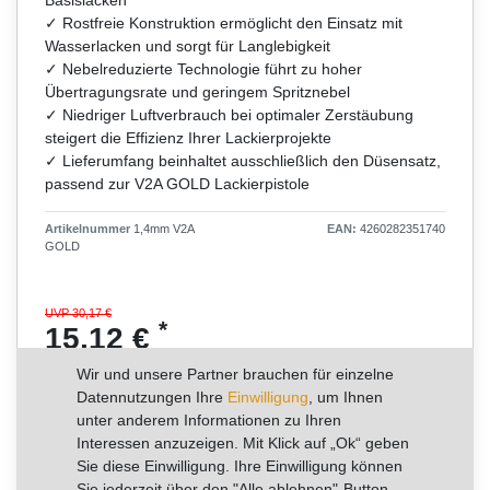
✓ Rostfreie Konstruktion ermöglicht den Einsatz mit
Wasserlacken und sorgt für Langlebigkeit
✓ Nebelreduzierte Technologie führt zu hoher
Übertragungsrate und geringem Spritznebel
✓ Niedriger Luftverbrauch bei optimaler Zerstäubung
steigert die Effizienz Ihrer Lackierprojekte
✓ Lieferumfang beinhaltet ausschließlich den Düsensatz,
passend zur V2A GOLD Lackierpistole
Artikelnummer
1,4mm V2A
EAN:
4260282351740
GOLD
UVP 30,17 €
*
15,12 €
Wir und unsere Partner brauchen für einzelne
Inhalt
1
Stück
Datennutzungen Ihre
Einwilligung
, um Ihnen
Grundpreis
15,12 € / Stück
unter anderem Informationen zu Ihren
Interessen anzuzeigen. Mit Klick auf „Ok“ geben
RABATT -50%
Sie diese Einwilligung. Ihre Einwilligung können
Sie jederzeit über den "Alle ablehnen"-Button