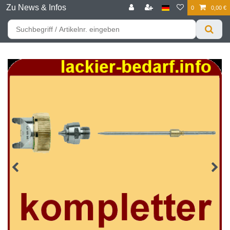
Zu News & Infos
0
0,00 €
☰
Für bessere Preise HIER registrieren!
Zum Privatkunden Shop bitte hier klicken