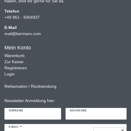
haben, sind wir gerne für Sie da.
Telefon
+49 961 - 9304937
E-Mail
mail@bermaro.com
Mein Konto
Warenkorb
Zur Kasse
Registrieren
Login
.
Reklamation / Rücksendung
Newsletter Anmeldung hier:
VORNAME
NACHNAME
Newsletter
E-MAIL **
✕