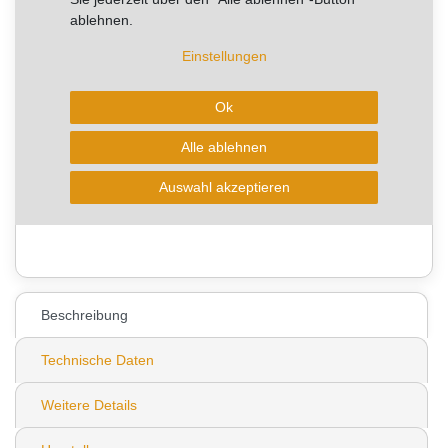
Sie sparen 15,05 €
ablehnen.
Einstellungen
Lagerware - Sofort lieferbar!
Ok
Alle ablehnen
In den Warenkorb
Auswahl akzeptieren
* zzgl. ges. MwSt. zzgl.
Wunschliste
Versandkosten
71
Beschreibung
Technische Daten
Weitere Details