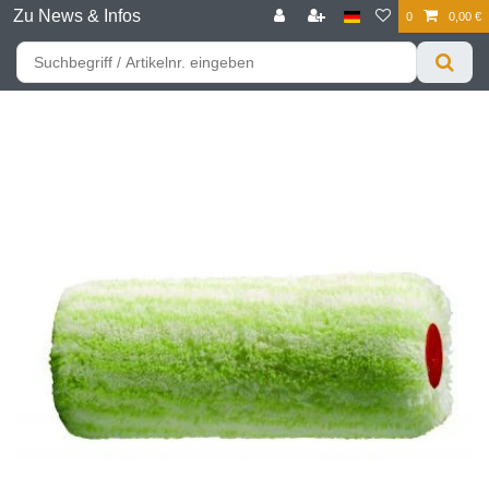
Zu News & Infos
0
0,00 €
☰
Für bessere Preise HIER registrieren!
Zum Privatkunden Shop bitte hier klicken