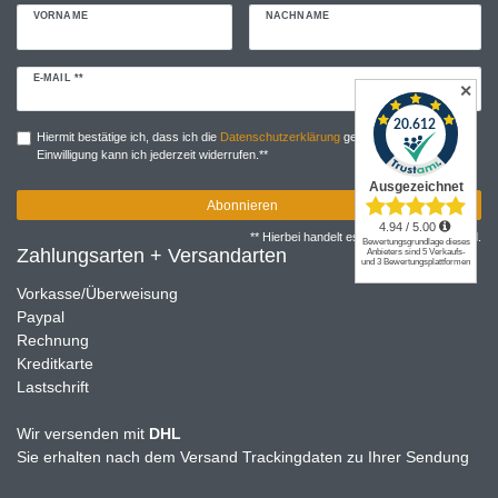
VORNAME
NACHNAME
Newsletter
E-MAIL **
✕
Honig
Hiermit bestätige ich, dass ich die
Daten­schutz­erklärung
gelesen habe. Meine
Einwilligung kann ich jederzeit widerrufen.**
Abonnieren
** Hierbei handelt es sich um ein Pflichtfeld.
Zahlungsarten + Versandarten
Vorkasse/Überweisung
Paypal
Rechnung
Kreditkarte
Lastschrift
Wir versenden mit
DHL
Sie erhalten nach dem Versand Trackingdaten zu Ihrer Sendung