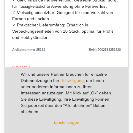
für flüssigkeitsdichte Anwendung ohne Farbverlust
✓ Vielseitig einsetzbar: Geeignet für eine Vielzahl von
Farben und Lacken
✓ Praktischer Lieferumfang: Erhältlich in
Verpackungseinheiten von 10 Stück, optimal für Profis
und Hobbykünstler
Artikelnummer
25182
EAN:
9002588251820
UVP 72,50 €
*
48,94 €
Wir und unsere Partner brauchen für einzelne
Datennutzungen Ihre
Einwilligung
, um Ihnen
Inhalt
10
Stück
unter anderem Informationen zu Ihren
Grundpreis
4,89 € / Stück
Interessen anzuzeigen. Mit Klick auf „Ok“ geben
Sie diese Einwilligung. Ihre Einwilligung können
Sie jederzeit über den "Alle ablehnen"-Button
RABATT -32%
ablehnen.
Sie sparen 23,56 €
Einstellungen
Artikel mit rel. kurzer Lieferzeit.