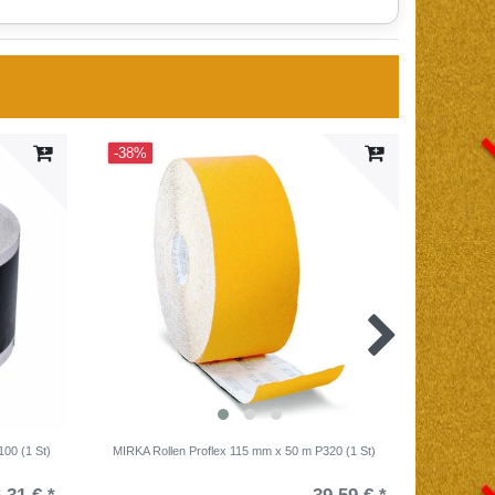
-38%
-40%
00 (1 St)
MIRKA Rollen Proflex 115 mm x 50 m P320 (1 St)
MIRKA S
15-Loch 