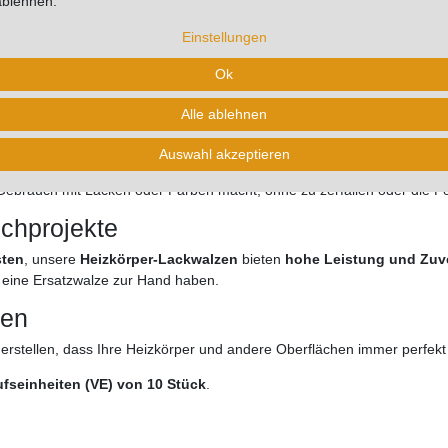
ablehnen.
Einstellungen
alzen für Profis und DIY
Ok
r-Heizkörper-Lackwalzen
, ideal für ein sauberes und glattes Finish b
hwertigem, gewebtem Ziegenhaar
gefertigt.
Alle ablehnen
ektes Ergebnis
Auswahl akzeptieren
enqualität
und garantieren eine
fusselfreie Anwendung
, die für ein
s
n Gebrauch mit Lacken oder Farben macht, ohne zu zerfallen oder die Fo
ichprojekte
sten
, unsere
Heizkörper-Lackwalzen
bieten
hohe Leistung und Zuve
 eine Ersatzwalze zur Hand haben.
hen
erstellen, dass Ihre Heizkörper und andere Oberflächen immer perfek
ufseinheiten (VE) von 10 Stück
.