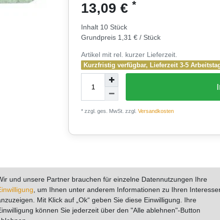
*
13,09 €
Inhalt
10
Stück
Grundpreis
1,31 € / Stück
Artikel mit rel. kurzer Lieferzeit.
Kurzfristig verfügbar, Lieferzeit 3-5 Arbeitsta
* zzgl. ges. MwSt. zzgl.
Versandkosten
0
Wir und unsere Partner brauchen für einzelne Datennutzungen Ihre
tere Details
Hersteller
Fragen zum Artikel
Bew
Einwilligung
, um Ihnen unter anderem Informationen zu Ihren Interesse
anzuzeigen. Mit Klick auf „Ok“ geben Sie diese Einwilligung. Ihre
Einwilligung können Sie jederzeit über den "Alle ablehnen"-Button