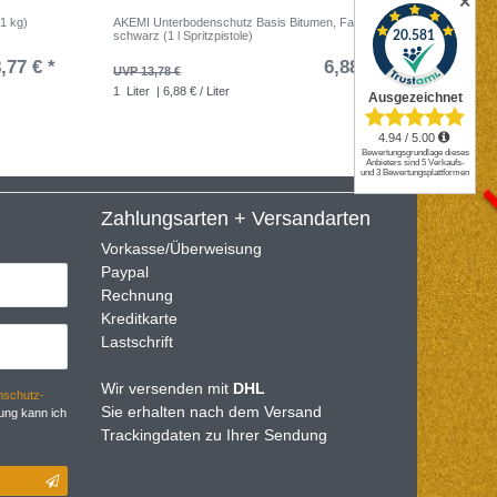
✕
(1 kg)
AKEMI Unterbodenschutz Basis Bitumen, Farbe:
MIRKA S
schwarz (1 l Spritzpistole)
Loch VE=
,77 € *
6,88 € *
UVP 13,78 €
UVP 42,0
1
Liter
| 6,88 € / Liter
25
Stüc
Zahlungsarten + Versandarten
Vorkasse/Überweisung
Paypal
Rechnung
Kreditkarte
Lastschrift
Wir versenden mit
DHL
­schutz­
Sie erhalten nach dem Versand
ung kann ich
Trackingdaten zu Ihrer Sendung