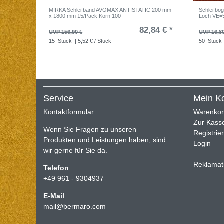
MIRKA Schleifband AVOMAX ANTISTATIC 200 mm
Schleifbo
x 1800 mm 15/Pack Korn 100
Loch VE=
82,84 € *
UVP 156,90 €
UVP 16,8
15
Stück
| 5,52 € / Stück
50
Stück
Service
Mein K
Kontaktformular
Warenko
Zur Kass
Wenn Sie Fragen zu unseren
Registrie
Produkten und Leistungen haben, sind
Login
wir gerne für Sie da.
.
Reklamat
Telefon
+49 961 - 9304937
E-Mail
mail@bermaro.com