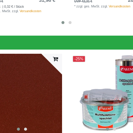
31,98 € *
26
0 €
UVP 42,31 €
*
zzgl. ges. MwSt.
zzgl.
Versandkosten
k
| 0,32 € / Stück
s. MwSt.
zzgl.
Versandkosten
-25%