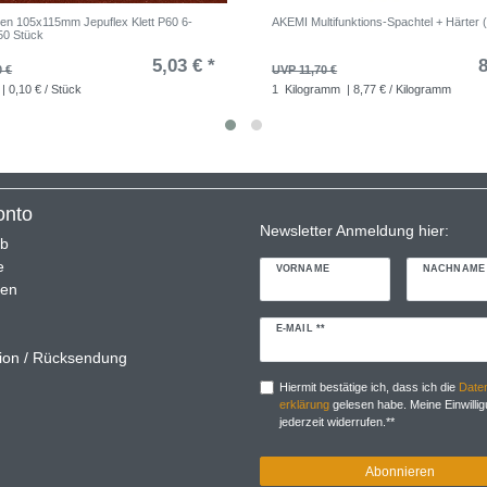
gen 105x115mm Jepuflex Klett P60 6-
AKEMI Multifunktions-Spachtel + Härter 
50 Stück
5,03 € *
8
0 €
UVP 11,70 €
| 0,10 € / Stück
1
Kilogramm
| 8,77 € / Kilogramm
onto
Newsletter Anmeldung hier:
rb
e
VORNAME
NACHNAME
ren
Newsletter
E-MAIL **
Honig
ion / Rücksendung
Hiermit bestätige ich, dass ich die
Daten
erklärung
gelesen habe. Meine Einwillig
jederzeit widerrufen.**
Abonnieren