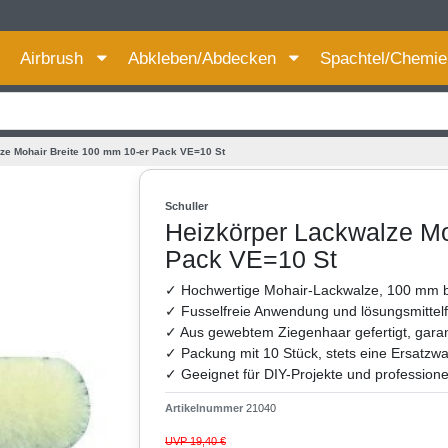
Für bessere Preise HIER registrieren!
Airbrush
Abkleben/Abdecken
Spachtel/Chemi
ze Mohair Breite 100 mm 10-er Pack VE=10 St
Schuller
Heizkörper Lackwalze Mo
Pack VE=10 St
✓ Hochwertige Mohair-Lackwalze, 100 mm brei
✓ Fusselfreie Anwendung und lösungsmittelfes
✓ Aus gewebtem Ziegenhaar gefertigt, garant
✓ Packung mit 10 Stück, stets eine Ersatzw
✓ Geeignet für DIY-Projekte und professione
Artikelnummer
21040
UVP 19,40 €