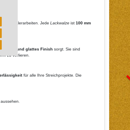
ei Ihren Malerarbeiten. Jede
Lackwalze
ist
100 mm
auberes und glattes Finish
sorgt. Sie sind
rm zu verlieren.
rlässigkeit
für alle Ihre Streichprojekte. Die
t aussehen.