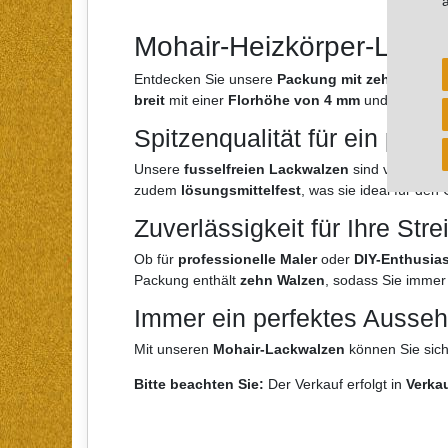
Mohair-Heizkörper-Lackw
Entdecken Sie unsere
Packung mit zehn Mohai
breit
mit einer
Florhöhe von 4 mm
und aus
hoc
Spitzenqualität für ein perf
Unsere
fusselfreien Lackwalzen
sind von
Spitz
zudem
lösungsmittelfest
, was sie ideal für de
Zuverlässigkeit für Ihre Stre
Ob für
professionelle Maler
oder
DIY-Enthusia
Packung enthält
zehn Walzen
, sodass Sie immer
Immer ein perfektes Ausse
Mit unseren
Mohair-Lackwalzen
können Sie sich
Bitte beachten Sie:
Der Verkauf erfolgt in
Verka