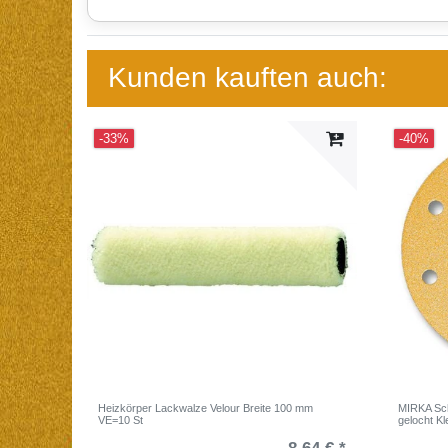
Kunden kauften auch:
-33%
-40%
Heizkörper Lackwalze Velour Breite 100 mm
MIRKA Sc
VE=10 St
gelocht Kl