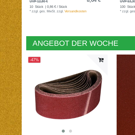
8,64 € *
UVP 12,80 €
UVP 53,3
10
Stück
| 0,86 € / Stück
100
Stüc
*
zzgl. ges. MwSt.
zzgl.
Versandkosten
*
zzgl. ge
ANGEBOT DER WOCHE
-47%