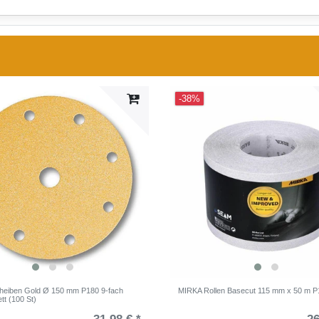
-38%
heiben Gold Ø 150 mm P180 9-fach
MIRKA Rollen Basecut 115 mm x 50 m P1
ett (100 St)