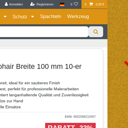
Anmelden
Registrieren
0
0
0,00 €
Zum Privatkunden Shop bitte hier klicken
Spachteln
Werkzeug
e
Schutz
hair Breite 100 mm 10-er
t, ideal für ein sauberes Finish
t, perfekt für professionelle Malerarbeiten
iert langanhaltende Qualität und Zuverlässigkeit
alze zur Hand
lle Einsätze
EAN:
9002588210407
RABATT -33%