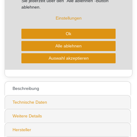
Sie jederzeit über den "Alle ablehnen"-Button
ablehnen.
Artikel mit rel. kurzer Lieferzeit.
Kurzfristig verfügbar, Lieferzeit 3-5 Arbeitstage
Einstellungen
Ok
In den Warenkorb
Alle ablehnen
* zzgl. ges. MwSt. zzgl.
Wunschliste
Auswahl akzeptieren
Versandkosten
0
Beschreibung
Technische Daten
Weitere Details
Hersteller