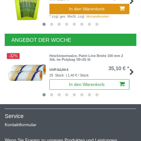
In den Warenkorb
*
zzgl. ges. MwSt.
zzgl.
Versandkosten
ANGEBOT DER WOCHE
-32%
Heizkörperwalze, Paint-Line Breite 100 mm 2
Stk. im Polybag VE=25 St
35,10 € *
UVP 52,00 €
25
Stück
| 1,40 € / Stück
In den Warenkorb
Service
Kontaktformular
Wenn Sie Fragen zu unseren Produkten und Leistungen