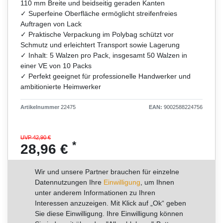
110 mm Breite und beidseitig geraden Kanten
✓ Superfeine Oberfläche ermöglicht streifenfreies
Auftragen von Lack
✓ Praktische Verpackung im Polybag schützt vor
Schmutz und erleichtert Transport sowie Lagerung
✓ Inhalt: 5 Walzen pro Pack, insgesamt 50 Walzen in
einer VE von 10 Packs
✓ Perfekt geeignet für professionelle Handwerker und
ambitionierte Heimwerker
Artikelnummer
22475
EAN:
9002588224756
UVP 42,90 €
*
28,96 €
Inhalt
10
Stück
Wir und unsere Partner brauchen für einzelne
Grundpreis
2,90 € / Stück
Datennutzungen Ihre
Einwilligung
, um Ihnen
unter anderem Informationen zu Ihren
Interessen anzuzeigen. Mit Klick auf „Ok“ geben
RABATT -32%
Sie diese Einwilligung. Ihre Einwilligung können
Sie sparen 13,94 €