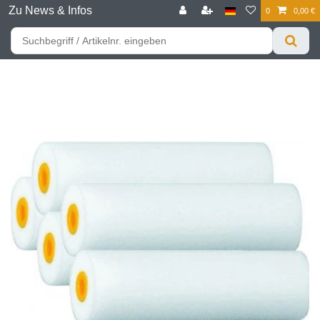
Zu News & Infos
0
0,00 €
☰
Für bessere Preise HIER registrieren!
Zum Privatkunden Shop bitte hier klicken