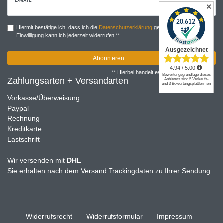
Newsletter
E-MAIL **
✕
Honig
Hiermit bestätige ich, dass ich die
Daten­schutz­erklärung
gelesen habe. Meine
Einwilligung kann ich jederzeit widerrufen.**
Abonnieren
** Hierbei handelt es sich um ein Pflichtfeld.
Zahlungsarten + Versandarten
Vorkasse/Überweisung
Paypal
Rechnung
Kreditkarte
Lastschrift
Wir versenden mit
DHL
Sie erhalten nach dem Versand Trackingdaten zu Ihrer Sendung
Widerrufs­recht
Widerrufs­formular
Impressum