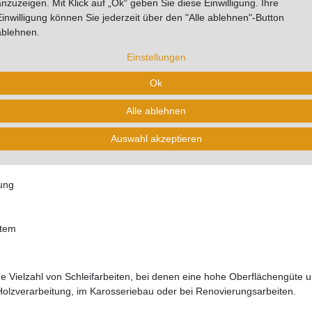
anzuzeigen. Mit Klick auf „Ok“ geben Sie diese Einwilligung. Ihre
Einwilligung können Sie jederzeit über den "Alle ablehnen"-Button
ablehnen.
Einstellungen
Schwingschleifer - 81 x 133 mm, 54-
Ok
gschleifer mit Absaugung
konzipiert und bieten durch ihre 54-Loch Kon
Alle ablehnen
chluss
lassen sich Schleifpapiere schnell und einfach wechseln.
Auswahl akzeptieren
ung
stem
ne Vielzahl von Schleifarbeiten, bei denen eine hohe Oberflächengüte 
r Holzverarbeitung, im Karosseriebau oder bei Renovierungsarbeiten.