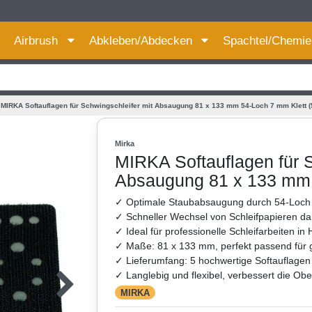
Für bessere Preise HIER registrieren!
Airbrush
Abkleben/Abdecken
Spachtel/Chemi
MIRKA Softauflagen für Schwingschleifer mit Absaugung 81 x 133 mm 54-Loch 7 mm Klett (5
Mirka
MIRKA Softauflagen für S
Absaugung 81 x 133 mm 5
✓ Optimale Staubabsaugung durch 54-Loch 
✓ Schneller Wechsel von Schleifpapieren d
✓ Ideal für professionelle Schleifarbeiten i
✓ Maße: 81 x 133 mm, perfekt passend für 
✓ Lieferumfang: 5 hochwertige Softauflage
✓ Langlebig und flexibel, verbessert die Ob
MIRKA