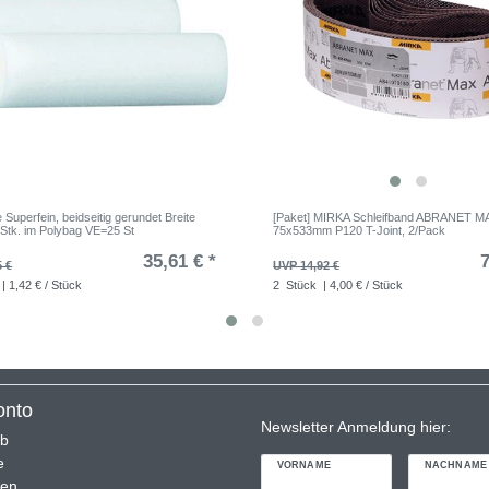
Superfein, beidseitig gerundet Breite
[Paket] MIRKA Schleifband ABRANET M
Stk. im Polybag VE=25 St
75x533mm P120 T-Joint, 2/Pack
35,61 € *
7
5 €
UVP 14,92 €
| 1,42 € / Stück
2
Stück
| 4,00 € / Stück
onto
Newsletter Anmeldung hier:
rb
e
VORNAME
NACHNAME
ren