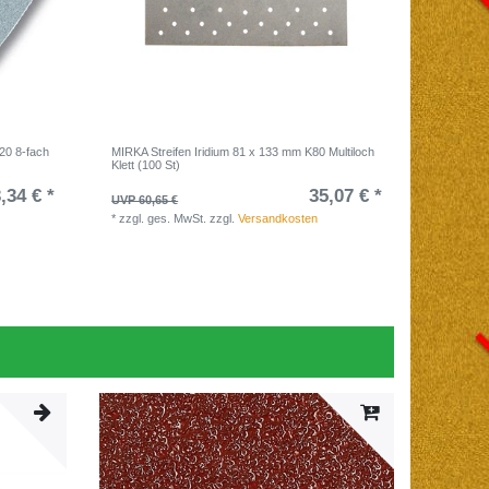
20 8-fach
MIRKA Streifen Iridium 81 x 133 mm K80 Multiloch
Klett (100 St)
,34 € *
35,07 € *
UVP 60,65 €
*
zzgl. ges. MwSt.
zzgl.
Versandkosten
-38%