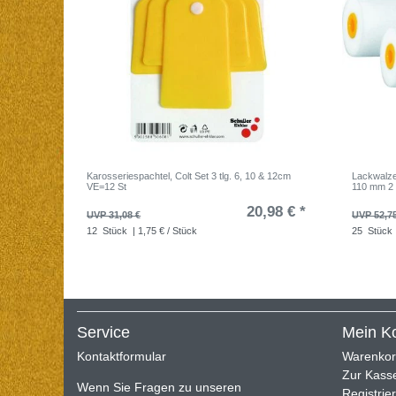
Karosseriespachtel, Colt Set 3 tlg. 6, 10 & 12cm
Lackwalze 
VE=12 St
110 mm 2 
20,98 € *
UVP 31,08 €
UVP 52,7
12
Stück
| 1,75 € / Stück
25
Stück
Service
Mein K
Kontaktformular
Warenko
Zur Kass
Wenn Sie Fragen zu unseren
Registrie