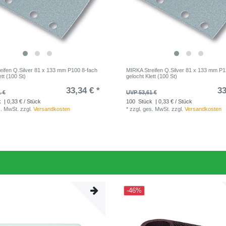
eifen Q.Silver 81 x 133 mm P100 8-fach
MIRKA Streifen Q.Silver 81 x 133 mm P1
ett (100 St)
gelocht Klett (100 St)
33,34 € *
33
1 €
UVP 53,61 €
k
| 0,33 € / Stück
100
Stück
| 0,33 € / Stück
s. MwSt.
zzgl.
Versandkosten
*
zzgl. ges. MwSt.
zzgl.
Versandkosten
-46%