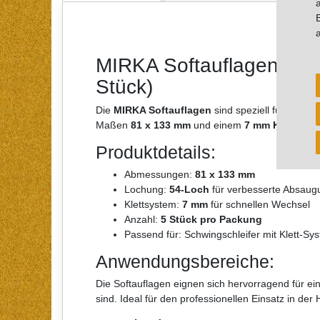
MIRKA Softauflagen für 
Stück)
Die
MIRKA Softauflagen
sind speziell für
Schwin
Maßen
81 x 133 mm
und einem
7 mm Klettvers
Produktdetails:
Abmessungen:
81 x 133 mm
Lochung:
54-Loch
für verbesserte Absaug
Klettsystem:
7 mm
für schnellen Wechsel
Anzahl:
5 Stück pro Packung
Passend für: Schwingschleifer mit Klett-Sy
Anwendungsbereiche:
Die Softauflagen eignen sich hervorragend für ei
sind. Ideal für den professionellen Einsatz in de