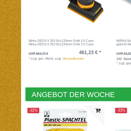
Mirka DEOS II 353 81x133mm Orbit 3.0 Case
MIRKA Str
Mirka DEOS II 353 81x133mm Orbit 3.0 Case
gelocht Kl
461,23 € *
UVP 563,72 €
UVP 53,6
*
zzgl. ges. MwSt.
zzgl.
Versandkosten
100
Stüc
*
zzgl. ge
ANGEBOT DER WOCHE
-32%
-33%