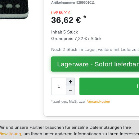
Artikelnummer
8299501011
UVP 58,90 €
*
36,62 €
Inhalt
5
Stück
Grundpreis
7,32 € / Stück
Noch 2 Stück im Lager, weitere mit Lieferzeit
Lagerware - Sofort lieferbar
* zzgl. ges. MwSt. zzgl.
Versandkosten
2
Wir und unsere Partner brauchen für einzelne Datennutzungen Ihre
tere Details
Hersteller
Fragen zum Artikel
Bew
Einwilligung
, um Ihnen unter anderem Informationen zu Ihren Interesse