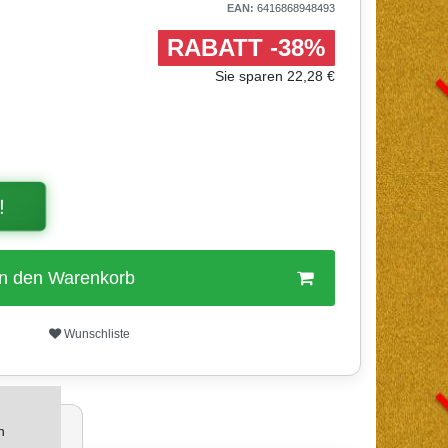
EAN:
6416868948493
RABATT -38%
Sie sparen 22,28 €
!
In den Warenkorb
Wunschliste
ertungen
n