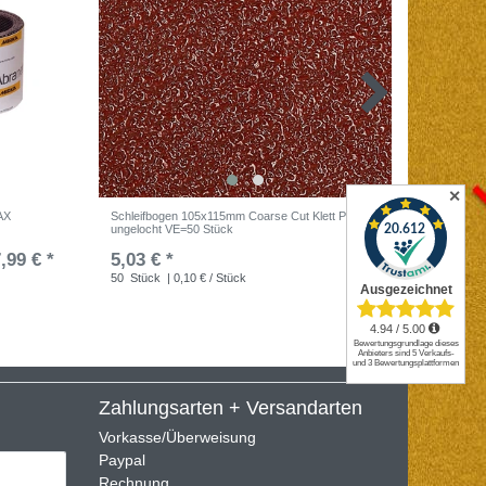
✕
AX
Schleifbogen 105x115mm Coarse Cut Klett P150
MIRKA Ro
ungelocht VE=50 Stück
,99 € *
5,03 € *
UVP 157,
50
Stück
| 0,10 € / Stück
Zahlungsarten + Versandarten
Vorkasse/Überweisung
Paypal
Rechnung