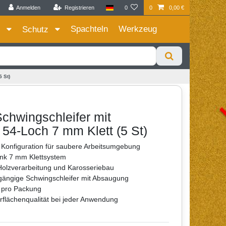
Anmelden
Registrieren
0
0
0,00 €
Zum Privatkunden Shop bitte hier klicken
Spachteln
Werkzeug
e
Schutz
 St)
chwingschleifer mit
4-Loch 7 mm Klett (5 St)
Konfiguration für saubere Arbeitsumgebung
ank 7 mm Klettsystem
n Holzverarbeitung und Karosseriebau
gängige Schwingschleifer mit Absaugung
n pro Packung
erflächenqualität bei jeder Anwendung