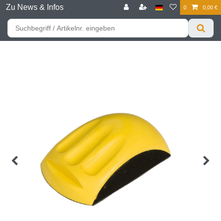
Zu News & Infos
0
0,00 €
☰
Für bessere Preise HIER registrieren!
Zum Privatkunden Shop bitte hier klicken