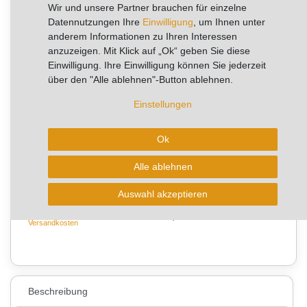
RABATT -38%
Wir und unsere Partner brauchen für einzelne
Datennutzungen Ihre
Einwilligung
, um Ihnen unter
Sie sparen 11,90 €
anderem Informationen zu Ihren Interessen
anzuzeigen. Mit Klick auf „Ok“ geben Sie diese
Artikel mit rel. kurzer Lieferzeit.
Einwilligung. Ihre Einwilligung können Sie jederzeit
Kurzfristig verfügbar, Lieferzeit 2-4 Arbeitstage
über den "Alle ablehnen"-Button ablehnen.
Einstellungen
✨
⭐
✨
✨
10+
✨
✨
✨
Ok
Verkäufe pro Woche
Alle ablehnen
In den Warenkorb
Auswahl akzeptieren
* zzgl. ges. MwSt. zzgl.
Wunschliste
Versandkosten
0
Beschreibung