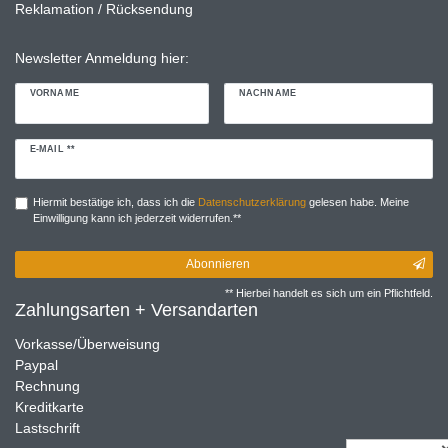
Reklamation / Rücksendung
Newsletter Anmeldung hier:
VORNAME
NACHNAME
Newsletter
E-MAIL **
Honig
Hiermit bestätige ich, dass ich die
Daten­schutz­erklärung
gelesen habe. Meine
Einwilligung kann ich jederzeit widerrufen.**
Abonnieren
** Hierbei handelt es sich um ein Pflichtfeld.
Zahlungsarten + Versandarten
Vorkasse/Überweisung
Paypal
Rechnung
Kreditkarte
Lastschrift