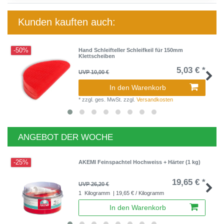
Kunden kauften auch:
-50%
Hand Schleifteller Schleifkeil für 150mm
Klettscheiben
5,03 € *
UVP 10,00 €
In den Warenkorb
*
zzgl. ges. MwSt.
zzgl.
Versandkosten
ANGEBOT DER WOCHE
-25%
AKEMI Feinspachtel Hochweiss + Härter (1 kg)
19,65 € *
UVP 26,20 €
1
Kilogramm
| 19,65 € / Kilogramm
In den Warenkorb