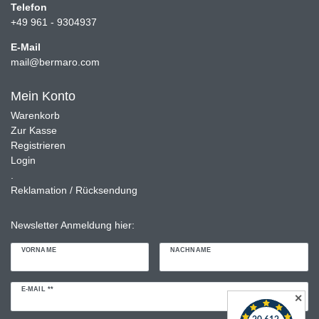
Telefon
+49 961 - 9304937
E-Mail
mail@bermaro.com
Mein Konto
Warenkorb
Zur Kasse
Registrieren
Login
.
Reklamation / Rücksendung
Newsletter Anmeldung hier:
VORNAME
NACHNAME
Newsletter
E-MAIL **
✕
Honig