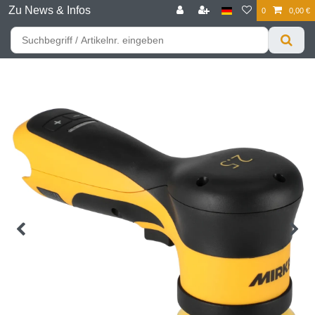
Zu News & Infos
0
0,00 €
☰
Für bessere Preise HIER registrieren!
Zum Privatkunden Shop bitte hier klicken