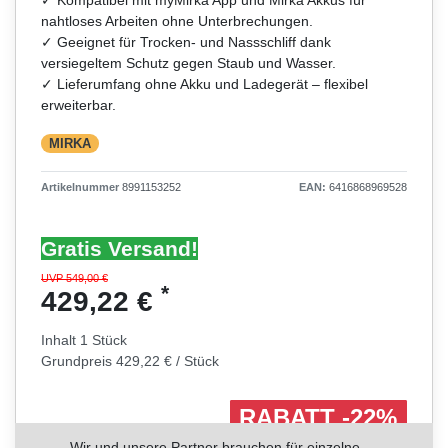
nahtloses Arbeiten ohne Unterbrechungen.
✓ Geeignet für Trocken- und Nassschliff dank
versiegeltem Schutz gegen Staub und Wasser.
✓ Lieferumfang ohne Akku und Ladegerät – flexibel
erweiterbar.
MIRKA
Artikelnummer
8991153252
EAN:
6416868969528
Gratis Versand!
UVP 549,00 €
*
429,22 €
Inhalt
1
Stück
Grundpreis
429,22 € / Stück
RABATT -22%
Sie sparen 119,78 €
Wir und unsere Partner brauchen für einzelne