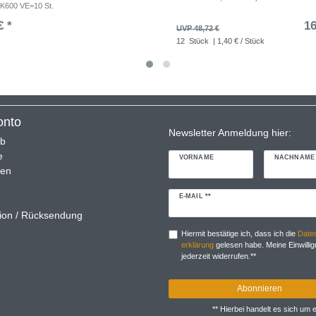
 K600 VE=10 St.
€ *
16
UVP 48,72 €
12
Stück
| 1,40 € / Stück
onto
Newsletter Anmeldung hier:
rb
e
VORNAME
NACHNAME
ren
Newsletter
E-MAIL **
Honig
ion / Rücksendung
Hiermit bestätige ich, dass ich die
Daten
erklärung
gelesen habe. Meine Einwillig
jederzeit widerrufen.**
Abonnieren
** Hierbei handelt es sich um ei