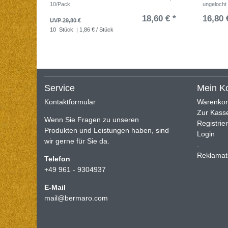
10/Pack
ungelocht
18,60 € *
16,80 
UVP 29,80 €
10
Stück
| 1,86 € / Stück
Service
Mein K
Kontaktformular
Warenko
Zur Kass
Wenn Sie Fragen zu unseren
Registrie
Produkten und Leistungen haben, sind
Login
wir gerne für Sie da.
.
Reklamat
Telefon
+49 961 - 9304937
E-Mail
mail@bermaro.com