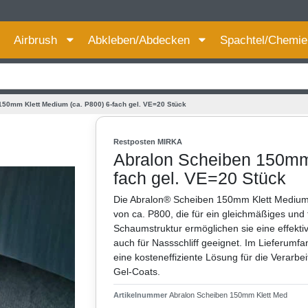
Für bessere Preise HIER registrieren!
Airbrush
Abkleben/Abdecken
Spachtel/Chemi
150mm Klett Medium (ca. P800) 6-fach gel. VE=20 Stück
Restposten MIRKA
Abralon Scheiben 150mm 
fach gel. VE=20 Stück
Die Abralon® Scheiben 150mm Klett Medium s
von ca. P800, die für ein gleichmäßiges und 
Schaumstruktur ermöglichen sie eine effekt
auch für Nassschliff geeignet. Im Lieferumf
eine kosteneffiziente Lösung für die Verarb
Gel-Coats.
Artikelnummer
Abralon Scheiben 150mm Klett Med