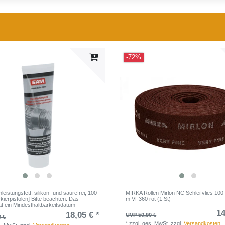
-72%
eistungsfett, silikon- und säurefrei, 100
MIRKA Rollen Mirlon NC Schleifvlies 10
ckierpistolen] Bitte beachten: Das
m VF360 rot (1 St)
at ein Mindesthaltbarkeitsdatum
14
18,05 € *
UVP 50,90 €
0 €
*
zzgl. ges. MwSt.
zzgl.
Versandkosten