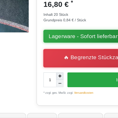
*
16,80 €
Inhalt
20
Stück
Grundpreis
0,84 € / Stück
Lagerware - Sofort lieferbar
🔥 Begrenzte Stückzah
* zzgl. ges. MwSt. zzgl.
Versandkosten
31