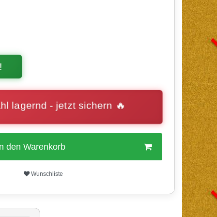
!
l lagernd - jetzt sichern 🔥
In den Warenkorb
Wunschliste