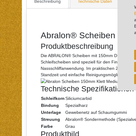
Beschreibung
Technische Daten
Wei
Abralon® Scheiben 150m
Produktbeschreibung
Die ABRALON® Scheiben mit 150mm Durchmesser un
Schleifscheiben sind speziell für den Finishschli
Nassschliffanwendung. Im praktischen 20er-Set e
Standzeit und einfache Reinigungsmöglichkeit eine
Technische Spezifikationen
Schleifkorn
Siliciumcarbid
Bindung
Spezialharz
Unterlage
Gewebenetz auf Schaumgummi
Streuung
Abralon® Sondermethode (Spezialve
Farbe
Grau
Produktbild