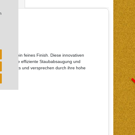
ertungen
n
Pack
0 für ein feines Finish. Diese innovativen
struktur eine effiziente Staubabsaugung und
d Gel-Coats und versprechen durch ihre hohe