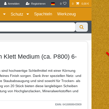
Anmelden
Registrieren
0
0
0,00 €
Zum Privatkunden Shop bitte hier klicken
Spachteln
Werkzeug
e
Schutz
Klett Medium (ca. P800) 6-
ind hochwertige Schleifmittel mit einer Körnung
feines Finish sorgen. Dank ihrer speziellen Netz- und
ive Staubabsaugung und sind sowohl für Trocken- als
ang von 20 Stück bieten diese langlebigen Scheiben
eitung von Hochglanzlacken, Mineralwerkstoffen und
EAN:
6416868643909