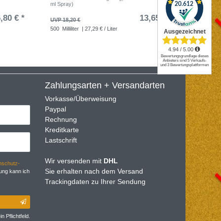
ml Spray)
,80 € *
13,65 € *
UVP 18,20 €
UVP 71,7
500
Milliliter
| 27,29 € / Liter
10
Stüc
Zahlungsarten + Versandarten
Vorkasse/Überweisung
Paypal
Rechnung
Kreditkarte
Lastschrift
Wir versenden mit
DHL
­schutz­
Sie erhalten nach dem Versand
ung kann ich
Trackingdaten zu Ihrer Sendung
n Pflichtfeld.