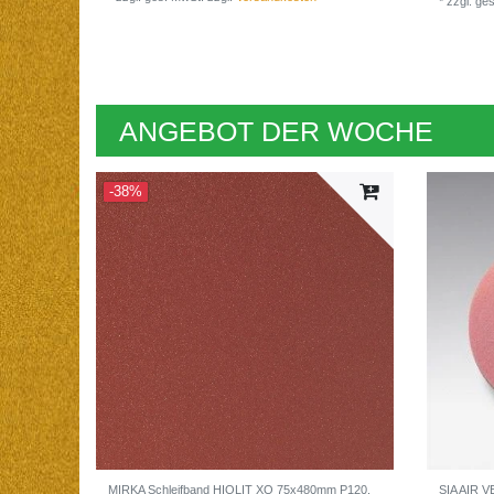
*
zzgl. ge
ANGEBOT DER WOCHE
-38%
MIRKA Schleifband HIOLIT XO 75x480mm P120,
SIA AIR 