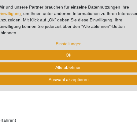
tere Details
Hersteller
Fragen zum Artikel
Bew
Wir und unsere Partner brauchen für einzelne Datennutzungen Ihre
Einwilligung
, um Ihnen unter anderem Informationen zu Ihren Interesse
anzuzeigen. Mit Klick auf „Ok“ geben Sie diese Einwilligung. Ihre
Einwilligung können Sie jederzeit über den "Alle ablehnen"-Button
ablehnen.
m Klett Medium (ca. P800) - 20er 
Einstellungen
Ok
d Klettverschluss bieten ein Medium-Körnungsequivalent von ca. P80
ff konzipiert und ermöglichen durch ihre einzigartige Netz- und Schaum
Alle ablehnen
ignen sie sich hervorragend für Hochglanzlacke, Mineralwerkstoffe un
 kosteneffiziente Arbeitsweise.
Auswahl akzeptieren
rfahren)