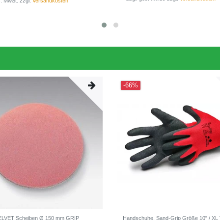
s. MwSt.
zzgl.
Versandkosten
-66%
VELVET Scheiben Ø 150 mm GRIP
Handschuhe, Sand-Grip Größe 10" / XL