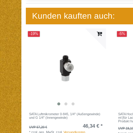
Kunden kauften auch:
-19%
-5%
SATA Luftmikrometer 0-845, 1/4" (Außengewinde)
SATA Hochl
und G 1/4" (Innengewinde)
ml [für La
Produkt h
46,34 € *
UVP 57,20 €
UVP 19,1
*
zzgl. ges. MwSt.
zzgl.
Versandkosten