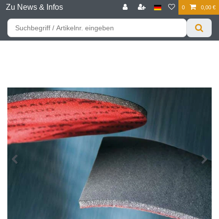
Zu News & Infos
0
0,00 €
☰
Für bessere Preise HIER registrieren!
Zum Privatkunden Shop bitte hier klicken