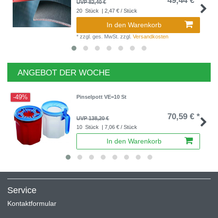
49,44 € *
UVP 82,40 €
20
Stück
| 2,47 € / Stück
In den Warenkorb
*
zzgl. ges. MwSt.
zzgl.
Versandkosten
ANGEBOT DER WOCHE
-49%
Pinselpott VE=10 St
70,59 € *
UVP 138,20 €
10
Stück
| 7,06 € / Stück
In den Warenkorb
Service
Kontaktformular