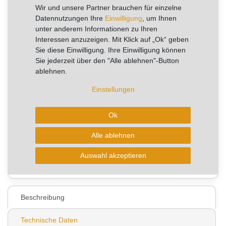
RABATT -40%
Wir und unsere Partner brauchen für einzelne
Datennutzungen Ihre
Einwilligung
, um Ihnen
Sie sparen 30,16 €
unter anderem Informationen zu Ihren
Artikel mit rel. kurzer Lieferzeit.
Interessen anzuzeigen. Mit Klick auf „Ok“ geben
Sofort versandfertig, Lieferzeit 1-2 Arbeitstage
Sie diese Einwilligung. Ihre Einwilligung können
Sie jederzeit über den "Alle ablehnen"-Button
aktuell kann die Lieferzeit 2-4 Arbeitstage betragen!
ablehnen.
Einstellungen
In den Warenkorb
Ok
Alle ablehnen
* zzgl. ges. MwSt. zzgl.
Wunschliste
Versandkosten
Auswahl akzeptieren
0
Beschreibung
Technische Daten