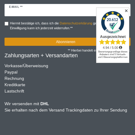
Newsletter
E-MAIL **
✕
Honig
Hiermit bestätige ich, dass ich die
Daten­schutz­erklärung
gelesen habe. Meine
Einwilligung kann ich jederzeit widerrufen.**
Abonnieren
** Hierbei handelt es sich um ein Pflichtfeld.
Zahlungsarten + Versandarten
Vorkasse/Überweisung
Paypal
Rechnung
Kreditkarte
Lastschrift
Wir versenden mit
DHL
Sie erhalten nach dem Versand Trackingdaten zu Ihrer Sendung