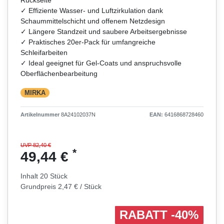
✓ Effiziente Wasser- und Luftzirkulation dank
Schaummittelschicht und offenem Netzdesign
✓ Längere Standzeit und saubere Arbeitsergebnisse
✓ Praktisches 20er-Pack für umfangreiche
Schleifarbeiten
✓ Ideal geeignet für Gel-Coats und anspruchsvolle
Oberflächenbearbeitung
MIRKA
Artikelnummer
8A24102037N
EAN:
6416868728460
UVP 82,40 €
*
49,44 €
Inhalt
20
Stück
Grundpreis
2,47 € / Stück
RABATT -40%