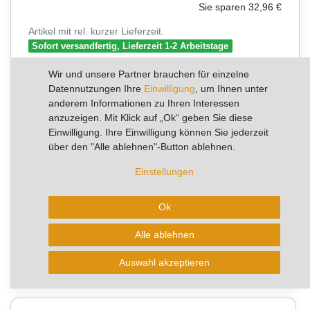
Sie sparen 32,96 €
Artikel mit rel. kurzer Lieferzeit.
Sofort versandfertig, Lieferzeit 1-2 Arbeitstage
Wir und unsere Partner brauchen für einzelne
aktuell kann die Lieferzeit 2-4 Arbeitstage betragen!
Datennutzungen Ihre
Einwilligung
, um Ihnen unter
anderem Informationen zu Ihren Interessen
anzuzeigen. Mit Klick auf „Ok“ geben Sie diese
✨
Einwilligung. Ihre Einwilligung können Sie jederzeit
⭐
✨
✨
10+
über den "Alle ablehnen"-Button ablehnen.
✨
✨
✨
Verkäufe pro Woche
Einstellungen
In den Warenkorb
Ok
Alle ablehnen
* zzgl. ges. MwSt. zzgl.
Wunschliste
Versandkosten
0
Auswahl akzeptieren