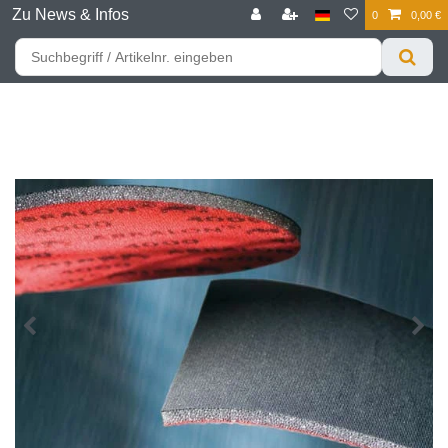
Zu News & Infos
0
0,00 €
☰
Für bessere Preise HIER registrieren!
Zum Privatkunden Shop bitte hier klicken