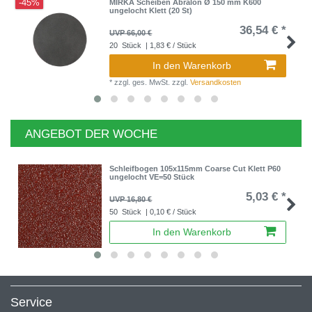
-45%
MIRKA Scheiben Abralon Ø 150 mm K600
ungelocht Klett (20 St)
36,54 € *
UVP 66,00 €
20
Stück
| 1,83 € / Stück
In den Warenkorb
*
zzgl. ges. MwSt.
zzgl.
Versandkosten
ANGEBOT DER WOCHE
Schleifbogen 105x115mm Coarse Cut Klett P60
ungelocht VE=50 Stück
5,03 € *
UVP 16,80 €
50
Stück
| 0,10 € / Stück
In den Warenkorb
Service