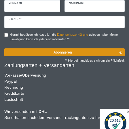
VORNAME
NACHNAME
Newsletter
E-MAIL **
Honig
Hiermit bestätige ich, dass ich die
Daten­schutz­erklärung
gelesen habe. Meine
Einwilligung kann ich jederzeit widerrufen.**
Abonnieren
** Hierbei handelt es sich um ein Pflichtfeld.
Zahlungsarten + Versandarten
Vorkasse/Überweisung
Paypal
Rechnung
Kreditkarte
Lastschrift
Wir versenden mit
DHL
Sie erhalten nach dem Versand Trackingdaten zu Ihrer Sendung