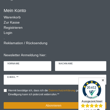
Mein Konto
Warenkorb
Zur Kasse
Registrieren
Login
.
Reklamation / Rücksendung
Newsletter Anmeldung hier:
VORNAME
NACHNAME
Newsletter
E-MAIL **
✕
Honig
Hiermit bestätige ich, dass ich die
Daten­schutz­erklärung
gelesen habe. Meine
Einwilligung kann ich jederzeit widerrufen.**
Abonnieren