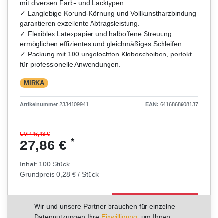
mit diversen Farb- und Lacktypen.
✓ Langlebige Korund-Körnung und Vollkunstharzbindung
garantieren exzellente Abtragsleistung.
✓ Flexibles Latexpapier und halboffene Streuung
ermöglichen effizientes und gleichmäßiges Schleifen.
✓ Packung mit 100 ungelochten Klebescheiben, perfekt
für professionelle Anwendungen.
MIRKA
Artikelnummer
2334109941
EAN:
6416868608137
UVP 46,43 €
*
27,86 €
Inhalt
100
Stück
Grundpreis
0,28 € / Stück
RABATT -40%
Wir und unsere Partner brauchen für einzelne
Sie sparen 18,57 €
Datennutzungen Ihre
Einwilligung
, um Ihnen