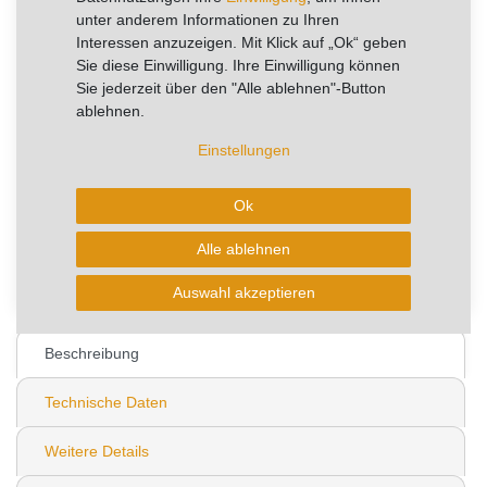
unter anderem Informationen zu Ihren
Nur noch 1 Stück lagernd, weitere mit Lieferzeit.
Interessen anzuzeigen. Mit Klick auf „Ok“ geben
Sie diese Einwilligung. Ihre Einwilligung können
Lagerware - Sofort lieferbar!
Sie jederzeit über den "Alle ablehnen"-Button
ablehnen.
Einstellungen
In den Warenkorb
Ok
* zzgl. ges. MwSt. zzgl.
Wunschliste
Versandkosten
Alle ablehnen
1
Auswahl akzeptieren
Beschreibung
Technische Daten
Weitere Details