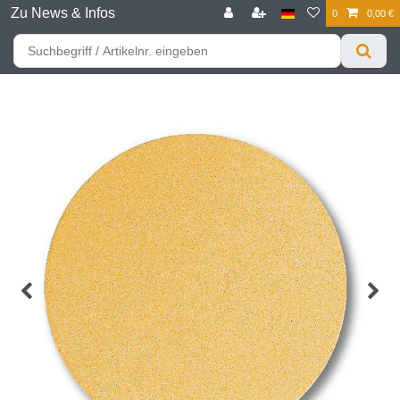
Zu News & Infos
0
0,00 €
☰
Für bessere Preise HIER registrieren!
Zum Privatkunden Shop bitte hier klicken