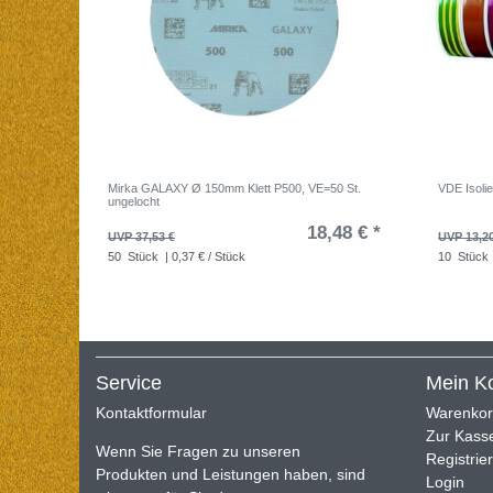
Mirka GALAXY Ø 150mm Klett P500, VE=50 St.
VDE Isoli
ungelocht
18,48 € *
UVP 37,53 €
UVP 13,2
50
Stück
| 0,37 € / Stück
10
Stück
Service
Mein K
Kontaktformular
Warenko
Zur Kass
Wenn Sie Fragen zu unseren
Registrie
Produkten und Leistungen haben, sind
Login