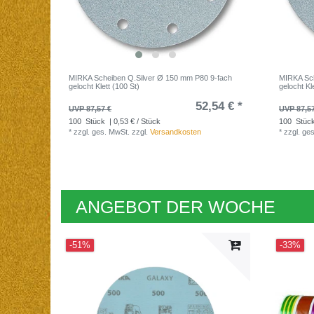
MIRKA Scheiben Q.Silver Ø 150 mm P80 9-fach
MIRKA Sch
gelocht Klett (100 St)
gelocht Kl
52,54 € *
UVP 87,57 €
UVP 87,5
100
Stück
| 0,53 € / Stück
100
Stüc
*
zzgl. ges. MwSt.
zzgl.
Versandkosten
*
zzgl. ge
ANGEBOT DER WOCHE
-51%
-33%