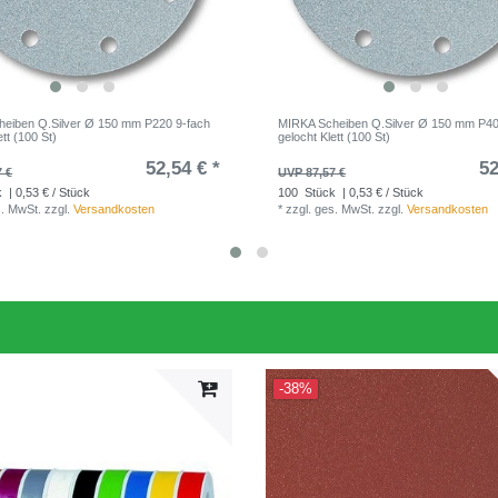
eiben Q.Silver Ø 150 mm P220 9-fach
MIRKA Scheiben Q.Silver Ø 150 mm P40
ett (100 St)
gelocht Klett (100 St)
52,54 € *
52
7 €
UVP 87,57 €
k
| 0,53 € / Stück
100
Stück
| 0,53 € / Stück
s. MwSt.
zzgl.
Versandkosten
*
zzgl. ges. MwSt.
zzgl.
Versandkosten
-38%