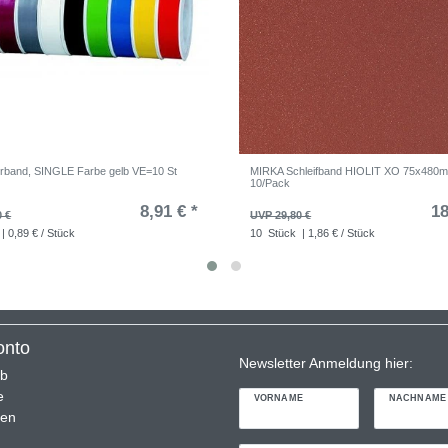
erband, SINGLE Farbe gelb VE=10 St
MIRKA Schleifband HIOLIT XO 75x480
10/Pack
8,91 € *
18
0 €
UVP 29,80 €
| 0,89 € / Stück
10
Stück
| 1,86 € / Stück
onto
Newsletter Anmeldung hier:
rb
e
VORNAME
NACHNAME
ren