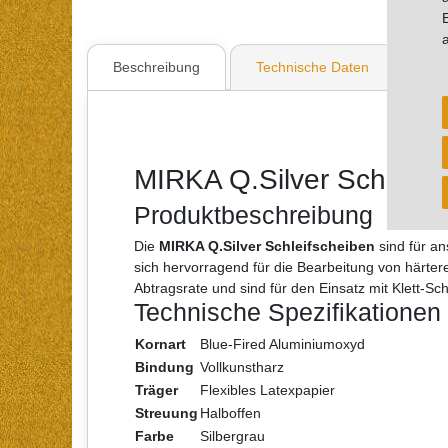
Beschreibung
Technische Daten
Wei
MIRKA Q.Silver Schleif
Produktbeschreibung
Die
MIRKA Q.Silver Schleifscheiben
sind für an
sich hervorragend für die Bearbeitung von härte
Abtragsrate und sind für den Einsatz mit Klett-Sch
Technische Spezifikationen
Kornart
Blue-Fired Aluminiumoxyd
Bindung
Vollkunstharz
Träger
Flexibles Latexpapier
Streuung
Halboffen
Farbe
Silbergrau