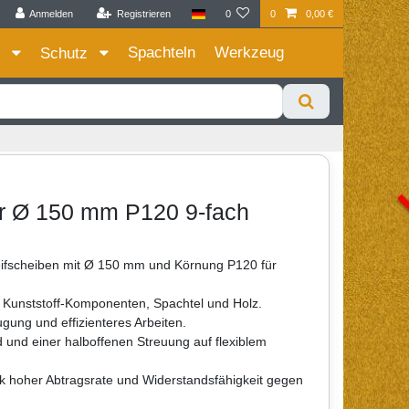
Anmelden
Registrieren
0
0
0,00 €
Zum Privatkunden Shop bitte hier klicken
Spachteln
Werkzeug
e
Schutz
r Ø 150 mm P120 9-fach
eifscheiben mit Ø 150 mm und Körnung P120 für
, Kunststoff-Komponenten, Spachtel und Holz.
gung und effizienteres Arbeiten.
 und einer halboffenen Streuung auf flexiblem
k hoher Abtragsrate und Widerstandsfähigkeit gegen