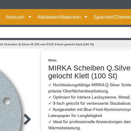
Für bessere Preise HIER registrieren!
Airbrush
Abkleben/Abdecken
Spachtel/Chemi
A Scheiben Q.Silver Ø 150 mm P120 9-fach gelocht Klett (100 St)
Mirka
MIRKA Scheiben Q.Silve
gelocht Klett (100 St)
✓ Hochleistungsfähige MIRKA Q.Silver Schl
präzise Oberflächenbearbeitung.
✓ Optimiert für härtere Lacksysteme, Metall
✓ 9-fach gelocht für verbesserte Staubabsau
✓ Ausgestattet mit Blue-Fired Aluminiumoxyd
Latexpapier für Langlebigkeit.
✓ Ideal für professionelle Anwendungen dan
Wärmebelastung.