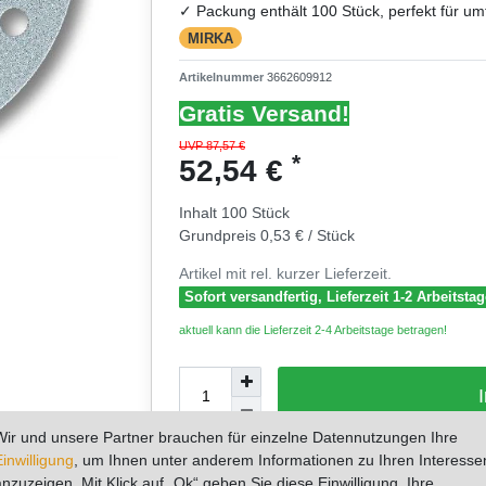
✓ Packung enthält 100 Stück, perfekt für um
MIRKA
Artikelnummer
3662609912
Gratis Versand!
UVP 87,57 €
*
52,54 €
Inhalt
100
Stück
Grundpreis
0,53 € / Stück
Artikel mit rel. kurzer Lieferzeit.
Sofort versandfertig, Lieferzeit 1-2 Arbeitsta
aktuell kann die Lieferzeit 2-4 Arbeitstage betragen!
Wir und unsere Partner brauchen für einzelne Datennutzungen Ihre
* zzgl. ges. MwSt. zzgl.
Versandkosten
Einwilligung
, um Ihnen unter anderem Informationen zu Ihren Interesse
0
anzuzeigen. Mit Klick auf „Ok“ geben Sie diese Einwilligung. Ihre