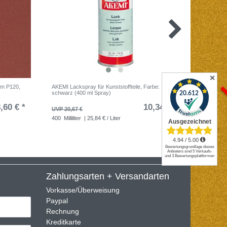
✕
mm P120,
AKEMI Lackspray für Kunststoffteile, Farbe:
MIRKA S
schwarz (400 ml Spray)
Loch VE=
,60 € *
10,34 € *
UVP 20,67 €
UVP 42,0
400
Milliliter
| 25,84 € / Liter
25
Stüc
Zahlungsarten + Versandarten
Vorkasse/Überweisung
Paypal
Rechnung
Kreditkarte