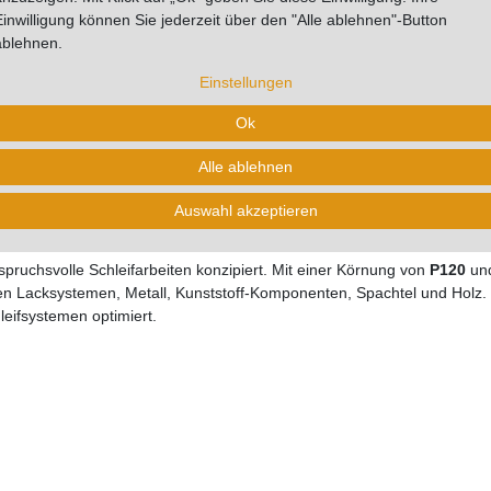
Einwilligung können Sie jederzeit über den "Alle ablehnen"-Button
ablehnen.
tere Details
Hersteller
Fragen zum Artikel
Bew
Einstellungen
Ok
Alle ablehnen
scheiben Ø 150 mm P120 - 100 Stüc
Auswahl akzeptieren
spruchsvolle Schleifarbeiten konzipiert. Mit einer Körnung von
P120
und
ren Lacksystemen, Metall, Kunststoff-Komponenten, Spachtel und Holz.
leifsystemen optimiert.