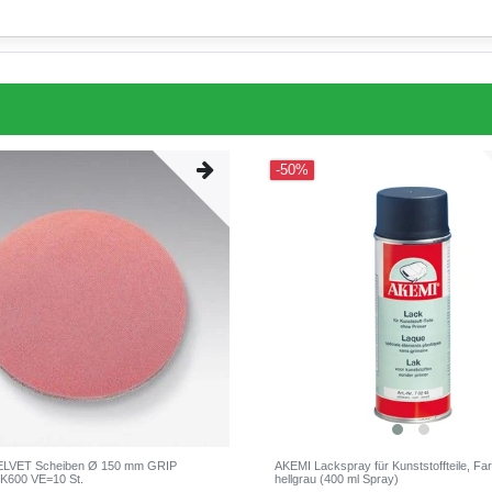
-50%
VELVET Scheiben Ø 150 mm GRIP
AKEMI Lackspray für Kunststoffteile, Fa
 K600 VE=10 St.
hellgrau (400 ml Spray)