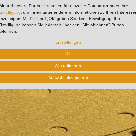
Wir und unsere Partner brauchen für einzelne Datennutzungen Ihre
Einwilligung
, um Ihnen unter anderem Informationen zu Ihren Interesse
Schleifscheiben Korn 150 (P150)
anzuzeigen. Mit Klick auf „Ok“ geben Sie diese Einwilligung. Ihre
Einwilligung können Sie jederzeit über den "Alle ablehnen"-Button
Klett, 9-fach (FESTO) gelocht
ablehnen.
Einstellungen
Ok
Alle ablehnen
Auswahl akzeptieren