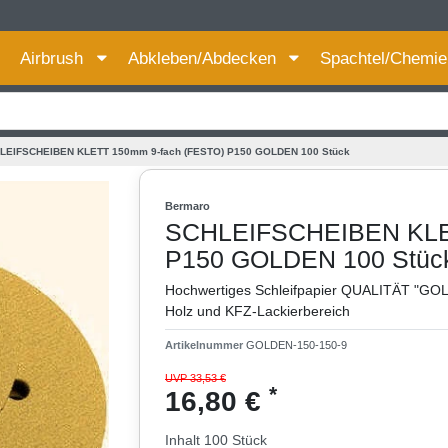
Für bessere Preise HIER registrieren!
Airbrush
Abkleben/Abdecken
Spachtel/Chemi
LEIFSCHEIBEN KLETT 150mm 9-fach (FESTO) P150 GOLDEN 100 Stück
Bermaro
SCHLEIFSCHEIBEN KLET
P150 GOLDEN 100 Stüc
Hochwertiges Schleifpapier QUALITÄT "GOLDE
Holz und KFZ-Lackierbereich
Artikelnummer
GOLDEN-150-150-9
UVP 33,53 €
*
16,80 €
Inhalt
100
Stück