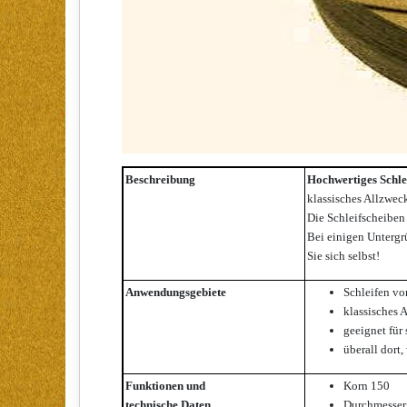
Beschreibung
Hochwertiges Schl
klassisches Allzwec
Die Schleifscheiben
Bei einigen Untergrü
Sie sich selbst!
Anwendungsgebiete
Schleifen vo
klassisches 
geeignet für
überall dort,
Funktionen und
Korn 150
technische Daten
Durchmesse