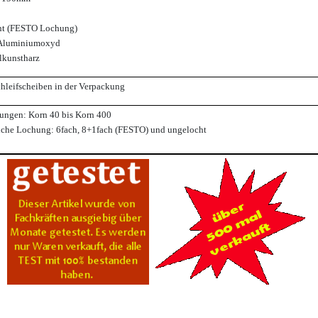
h
t (FESTO Lochung)
 Aluminiumoxyd
lkunstharz
hleifscheiben in der Verpackung
ungen: Korn 40 bis Korn 400
iche Lochung: 6fach, 8+1fach (FESTO) und ungelocht