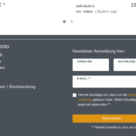
€ *
10
UVP 20,67 €
400
Milliliter
| 25,84 € / Liter
onto
Newsletter Anmeldung hier:
rb
e
VORNAME
NACHNAME
ren
Newsletter
E-MAIL **
Honig
ion / Rücksendung
Hiermit bestätige ich, dass ich die
Daten
erklärung
gelesen habe. Meine Einwillig
jederzeit widerrufen.**
Abonnieren
** Hierbei handelt es sich um ei