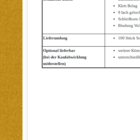
Klett Belag
9 fach geloc
Schleifkorn
Bindung Vol
Lieferumfang
100 Stück Sc
Optional lieferbar
weitere Körn
(bei der Kaufabwicklung
unterschiedl
mitbestellen)