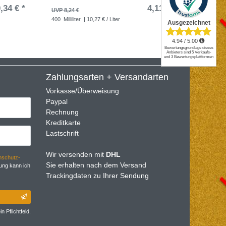
,34 € *
4,11 € *
UVP 8,24 €
UVP 33,6
400
Milliliter
| 10,27 € / Liter
100
Stüc
Zahlungsarten + Versandarten
Vorkasse/Überweisung
Paypal
Rechnung
Kreditkarte
Lastschrift
Wir versenden mit
DHL
­schutz­
Sie erhalten nach dem Versand
ung kann ich
Trackingdaten zu Ihrer Sendung
n Pflichtfeld.