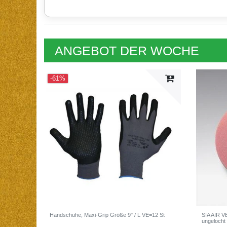
ANGEBOT DER WOCHE
-61%
Handschuhe, Maxi-Grip Größe 9" / L VE=12 St
SIA AIR 
ungelocht