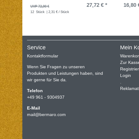
27,72 € *
16,80 
UVP 72,00 €
12
Stück
| 2,31 € / Stück
Service
Mein K
Kontaktformular
Warenko
Zur Kass
Wenn Sie Fragen zu unseren
Registrie
Produkten und Leistungen haben, sind
Login
wir gerne für Sie da.
.
Reklamat
Telefon
+49 961 - 9304937
E-Mail
mail@bermaro.com