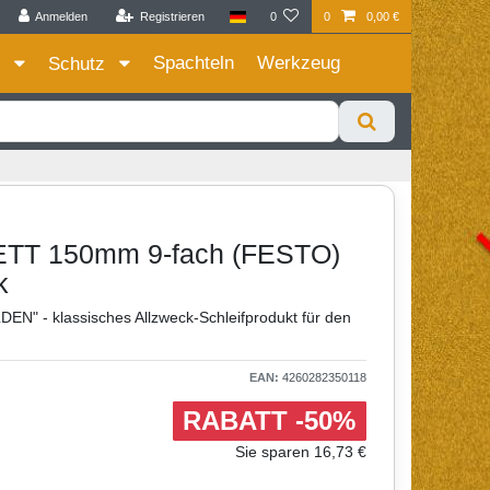
Anmelden
Registrieren
0
0
0,00 €
Zum Privatkunden Shop bitte hier klicken
Spachteln
Werkzeug
e
Schutz
T 150mm 9-fach (FESTO)
k
N" - klassisches Allzweck-Schleifprodukt für den
EAN:
4260282350118
RABATT -50%
Sie sparen 16,73 €