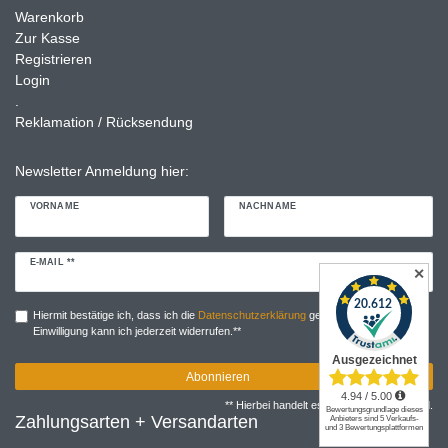
Warenkorb
Zur Kasse
Registrieren
Login
.
Reklamation / Rücksendung
Newsletter Anmeldung hier:
VORNAME
NACHNAME
Newsletter
E-MAIL **
✕
Honig
Hiermit bestätige ich, dass ich die
Daten­schutz­erklärung
gelesen habe. Meine
Einwilligung kann ich jederzeit widerrufen.**
Abonnieren
** Hierbei handelt es sich um ein Pflichtfeld.
Zahlungsarten + Versandarten