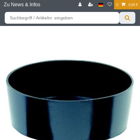
Zu News & Infos
0
0,00 €
☰
Für bessere Preise HIER registrieren!
Zum Privatkunden Shop bitte hier klicken