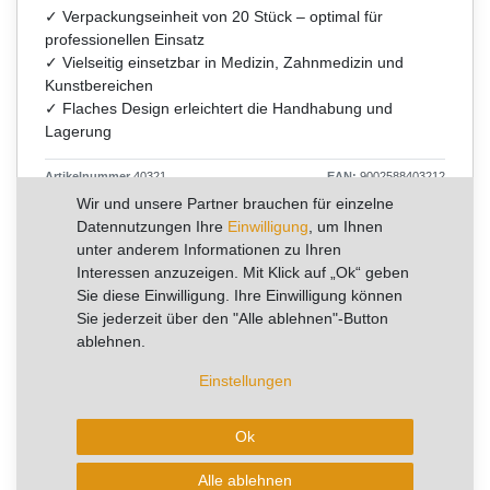
✓ Verpackungseinheit von 20 Stück – optimal für
professionellen Einsatz
✓ Vielseitig einsetzbar in Medizin, Zahnmedizin und
Kunstbereichen
✓ Flaches Design erleichtert die Handhabung und
Lagerung
Artikelnummer
40321
EAN:
9002588403212
Wir und unsere Partner brauchen für einzelne
Datennutzungen Ihre
Einwilligung
, um Ihnen
UVP 29,00 €
unter anderem Informationen zu Ihren
*
19,57 €
Interessen anzuzeigen. Mit Klick auf „Ok“ geben
Sie diese Einwilligung. Ihre Einwilligung können
Inhalt
20
Stück
Sie jederzeit über den "Alle ablehnen"-Button
Grundpreis
0,98 € / Stück
ablehnen.
Einstellungen
RABATT -33%
Sie sparen 9,43 €
Ok
Artikel mit rel. kurzer Lieferzeit.
Alle ablehnen
Kurzfristig verfügbar, Lieferzeit 3-5 Arbeitstage