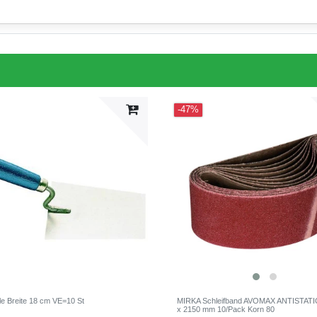
-47%
le Breite 18 cm VE=10 St
MIRKA Schleifband AVOMAX ANTISTAT
x 2150 mm 10/Pack Korn 80