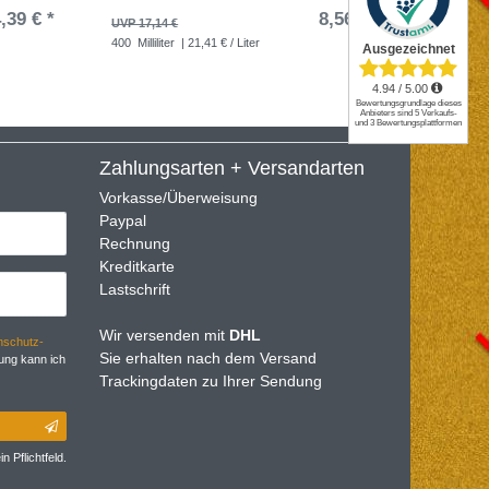
,39 € *
8,56 € *
UVP 17,14 €
UVP 33,6
400
Milliliter
| 21,41 € / Liter
100
Stüc
Zahlungsarten + Versandarten
Vorkasse/Überweisung
Paypal
Rechnung
Kreditkarte
Lastschrift
Wir versenden mit
DHL
­schutz­
Sie erhalten nach dem Versand
ung kann ich
Trackingdaten zu Ihrer Sendung
n Pflichtfeld.