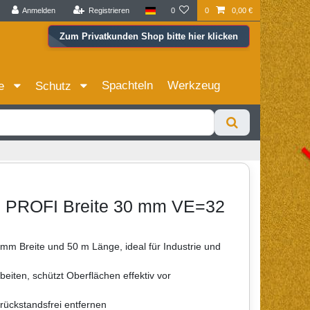
Anmelden
Registrieren
0
0
0,00 €
Zum Privatkunden Shop bitte hier klicken
Spachteln
Werkzeug
ie
Schutz
0 PROFI Breite 30 mm VE=32
mm Breite und 50 m Länge, ideal für Industrie und
beiten, schützt Oberflächen effektiv vor
rückstandsfrei entfernen