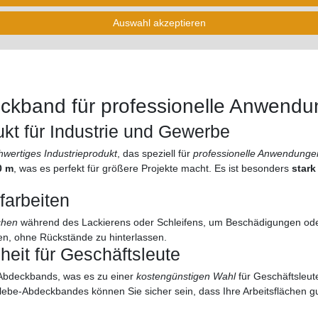
Auswahl akzeptieren
tere Details
Hersteller
Fragen zum Artikel
Bew
kband für professionelle Anwend
kt für Industrie und Gewerbe
hwertiges Industrieprodukt
, das speziell für
professionelle Anwendunge
0 m
, was es perfekt für größere Projekte macht. Es ist besonders
stark
ifarbeiten
chen
während des Lackierens oder Schleifens, um Beschädigungen ode
en, ohne Rückstände zu hinterlassen.
eit für Geschäftsleute
Abdeckbands, was es zu einer
kostengünstigen Wahl
für Geschäftsleut
Klebe-Abdeckbandes können Sie sicher sein, dass Ihre Arbeitsflächen gu