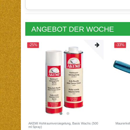
ANGEBOT DER WOCHE
-25%
-33%
AKEMI Hohlraumversiegelung, Basis Wachs (500
Maurerkel
ml Spray)