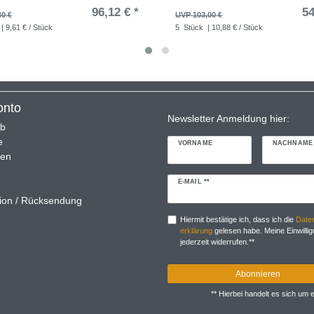
96,12 € *
54
40 €
UVP 103,00 €
| 9,61 € / Stück
5
Stück
| 10,88 € / Stück
onto
Newsletter Anmeldung hier:
rb
e
VORNAME
NACHNAME
ren
Newsletter
E-MAIL **
Honig
ion / Rücksendung
Hiermit bestätige ich, dass ich die
Daten
erklärung
gelesen habe. Meine Einwillig
jederzeit widerrufen.**
Abonnieren
** Hierbei handelt es sich um ei