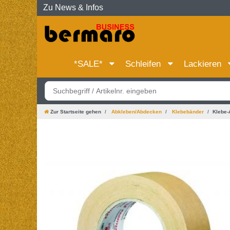
Zu News & Infos
*SALE*
Schleifen
Lackieren
Zur Startseite gehen
Abkleben/Abdecken
Klebebänder
Klebe-