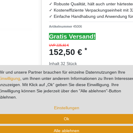
✓ Robuste Qualität, hält auch unter härtes
✓ Kosteneffiziente Verpackungseinheit mit 3
✓ Einfache Handhabung und Anwendung für 
Artikelnummer
45006
Gratis Versand!
UVP 225,92 €
*
152,50 €
Inhalt
32
Stück
Grundpreis
4,77 € / Stück
Wir und unsere Partner brauchen für einzelne Datennutzungen Ihre
Einwilligung
, um Ihnen unter anderem Informationen zu Ihren Interesse
Artikel mit rel. kurzer Lieferzeit.
anzuzeigen. Mit Klick auf „Ok“ geben Sie diese Einwilligung. Ihre
Kurzfristig verfügbar, Lieferzeit 3-5 Werktage
Einwilligung können Sie jederzeit über den "Alle ablehnen"-Button
ablehnen.
Einstellungen
* zzgl. ges. MwSt. zzgl.
Versandkosten
Ok
0
Alle ablehnen