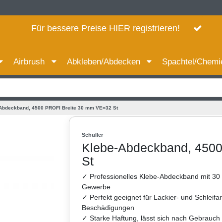
Für bessere Preise HIER registrieren!
Airbrush
Abkleben/Abdecken
Spachtel/Chem
Abdeckband, 4500 PROFI Breite 30 mm VE=32 St
Schuller
Klebe-Abdeckband, 450
St
✓ Professionelles Klebe-Abdeckband mit 30 
Gewerbe
✓ Perfekt geeignet für Lackier- und Schleifar
Beschädigungen
✓ Starke Haftung, lässt sich nach Gebrauch 