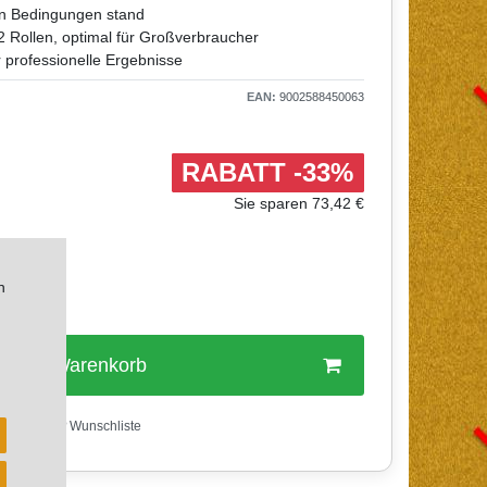
ten Bedingungen stand
2 Rollen, optimal für Großverbraucher
professionelle Ergebnisse
EAN:
9002588450063
RABATT -33%
Sie sparen 73,42 €
n
In den Warenkorb
Wunschliste