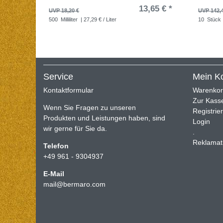
13,65 € *
UVP 18,20 €
UVP 142,
500
Milliliter
| 27,29 € / Liter
10
Stück
Service
Mein K
Kontaktformular
Warenko
Zur Kass
Wenn Sie Fragen zu unseren
Registrie
Produkten und Leistungen haben, sind
Login
wir gerne für Sie da.
.
Reklamat
Telefon
+49 961 - 9304937
E-Mail
mail@bermaro.com