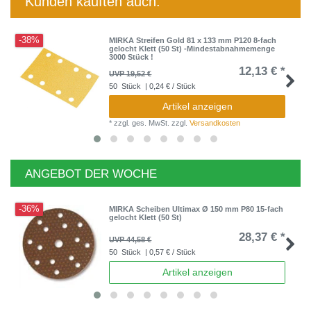
Kunden kauften auch:
-38%
MIRKA Streifen Gold 81 x 133 mm P120 8-fach
gelocht Klett (50 St) -Mindestabnahmemenge
3000 Stück !
12,13 € *
UVP 19,52 €
50
Stück
| 0,24 € / Stück
Artikel anzeigen
*
zzgl. ges. MwSt.
zzgl.
Versandkosten
ANGEBOT DER WOCHE
-36%
MIRKA Scheiben Ultimax Ø 150 mm P80 15-fach
gelocht Klett (50 St)
28,37 € *
UVP 44,58 €
50
Stück
| 0,57 € / Stück
Artikel anzeigen