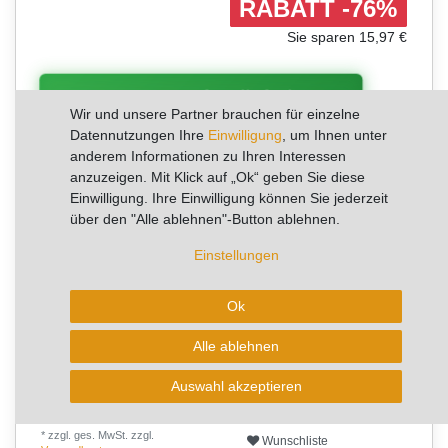
RABATT -76%
Sie sparen 15,97 €
Lagerware - Sofort lieferbar!
Wir und unsere Partner brauchen für einzelne
Datennutzungen Ihre
Einwilligung
, um Ihnen unter
anderem Informationen zu Ihren Interessen
✨
✨
⭐
anzuzeigen. Mit Klick auf „Ok“ geben Sie diese
✨
5+
✨
Einwilligung. Ihre Einwilligung können Sie jederzeit
✨
✨
über den "Alle ablehnen"-Button ablehnen.
Verkäufe pro Woche
Einstellungen
🔥 Begrenzte Stückzahl
lagernd - jetzt sichern 🔥
Ok
Alle ablehnen
In den Warenkorb
Auswahl akzeptieren
* zzgl. ges. MwSt. zzgl.
Wunschliste