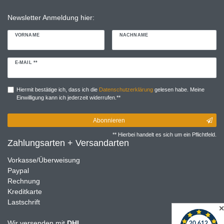
Newsletter Anmeldung hier:
VORNAME
NACHNAME
Newsletter
E-MAIL **
Honig
Hiermit bestätige ich, dass ich die
Daten­schutz­erklärung
gelesen habe. Meine
Einwilligung kann ich jederzeit widerrufen.**
Abonnieren
** Hierbei handelt es sich um ein Pflichtfeld.
Zahlungsarten + Versandarten
Vorkasse/Überweisung
Paypal
Rechnung
Kreditkarte
Lastschrift
Wir versenden mit
DHL