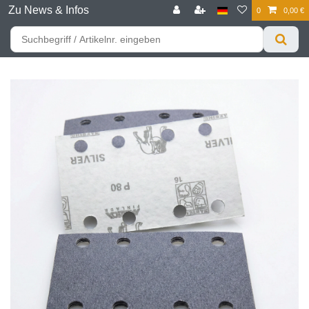
Zu News & Infos
0
0,00 €
☰
Für bessere Preise HIER registrieren!
Zum Privatkunden Shop bitte hier klicken