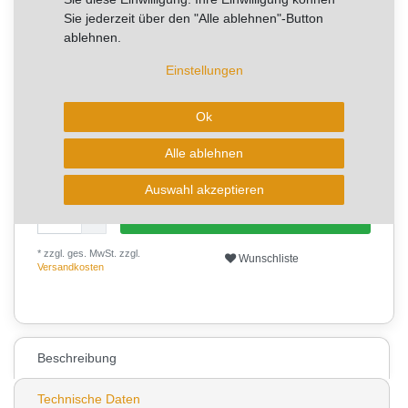
Sie jederzeit über den "Alle ablehnen"-Button
Lagerware - Sofort lieferbar!
ablehnen.
Einstellungen
🔥 Begrenzte Stückzahl
Ok
lagernd - jetzt sichern 🔥
Alle ablehnen
Auswahl akzeptieren
In den Warenkorb
* zzgl. ges. MwSt. zzgl.
Wunschliste
Versandkosten
33
Beschreibung
Technische Daten