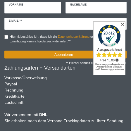
VORNAME
NACHNAME
Newsletter
E-MAIL **
✕
Honig
Hiermit bestätige ich, dass ich die
Daten­schutz­erklärung
gelesen habe. Meine
Einwilligung kann ich jederzeit widerrufen.**
Abonnieren
** Hierbei handelt es sich um ein Pflichtfeld.
Zahlungsarten + Versandarten
Vorkasse/Überweisung
Paypal
Rechnung
Kreditkarte
Lastschrift
Wir versenden mit
DHL
Sie erhalten nach dem Versand Trackingdaten zu Ihrer Sendung