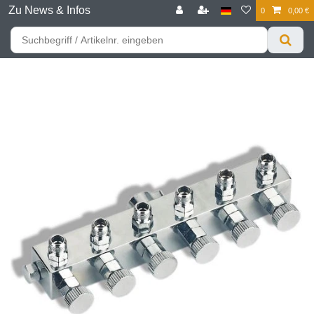
Zu News & Infos
0
0,00 €
☰
Für bessere Preise HIER registrieren!
Zum Privatkunden Shop bitte hier klicken