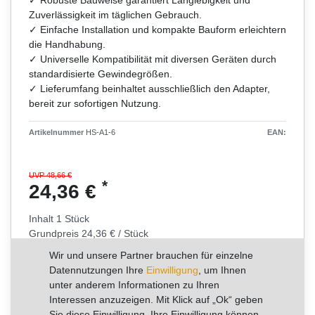
Zuverlässigkeit im täglichen Gebrauch.
✓ Einfache Installation und kompakte Bauform erleichtern
die Handhabung.
✓ Universelle Kompatibilität mit diversen Geräten durch
standardisierte Gewindegrößen.
✓ Lieferumfang beinhaltet ausschließlich den Adapter,
bereit zur sofortigen Nutzung.
Artikelnummer
HS-A1-6
EAN:
UVP 48,66 €
*
24,36 €
Inhalt
1
Stück
Grundpreis
24,36 € / Stück
Wir und unsere Partner brauchen für einzelne
RABATT -50%
Datennutzungen Ihre
Einwilligung
, um Ihnen
unter anderem Informationen zu Ihren
Sie sparen 24,29 €
Interessen anzuzeigen. Mit Klick auf „Ok“ geben
Sie diese Einwilligung. Ihre Einwilligung können