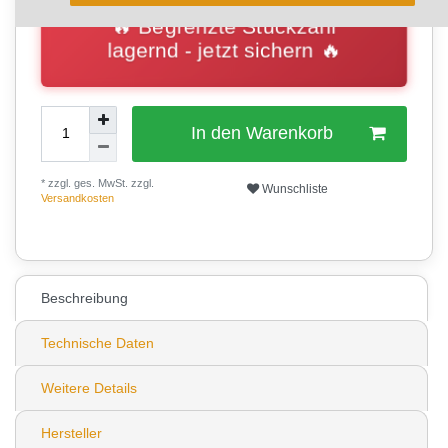
🔥 Begrenzte Stückzahl
lagernd - jetzt sichern 🔥
In den Warenkorb
* zzgl. ges. MwSt. zzgl.
Wunschliste
Versandkosten
22
Beschreibung
Technische Daten
Weitere Details
Hersteller