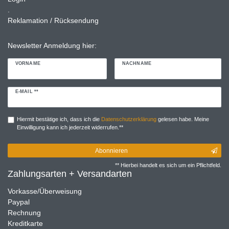
.
Reklamation / Rücksendung
Newsletter Anmeldung hier:
VORNAME
NACHNAME
Newsletter
E-MAIL **
Honig
Hiermit bestätige ich, dass ich die
Daten­schutz­erklärung
gelesen habe. Meine
Einwilligung kann ich jederzeit widerrufen.**
Abonnieren
** Hierbei handelt es sich um ein Pflichtfeld.
Zahlungsarten + Versandarten
Vorkasse/Überweisung
Paypal
Rechnung
Kreditkarte