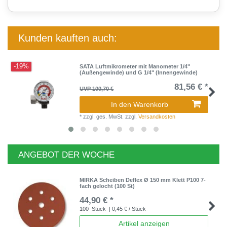
Kunden kauften auch:
-19%
SATA Luftmikrometer mit Manometer 1/4"
(Außengewinde) und G 1/4" (Innengewinde)
81,56 € *
UVP 100,70 €
In den Warenkorb
*
zzgl. ges. MwSt.
zzgl.
Versandkosten
ANGEBOT DER WOCHE
MIRKA Scheiben Deflex Ø 150 mm Klett P100 7-
fach gelocht (100 St)
44,90 € *
100
Stück
| 0,45 € / Stück
Artikel anzeigen