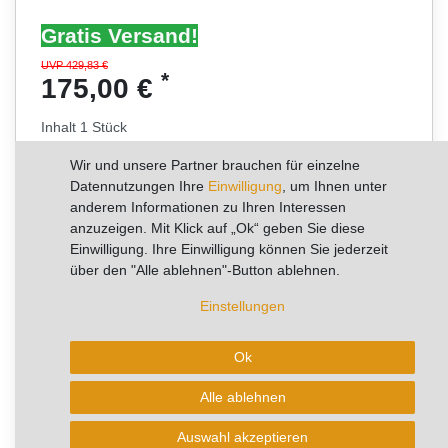
Gratis Versand!
UVP 429,83 €
*
175,00 €
Inhalt
1
Stück
Grundpreis
175,00 € / Stück
Wir und unsere Partner brauchen für einzelne
Datennutzungen Ihre
Einwilligung
, um Ihnen unter
RABATT -59%
anderem Informationen zu Ihren Interessen
anzuzeigen. Mit Klick auf „Ok“ geben Sie diese
Sie sparen 254,83 €
Einwilligung. Ihre Einwilligung können Sie jederzeit
über den "Alle ablehnen"-Button ablehnen.
Lagerware - Sofort lieferbar!
Einstellungen
Ok
✨
✨
⭐
✨
50+
✨
Alle ablehnen
✨
✨
Verkäufe pro Woche
Auswahl akzeptieren