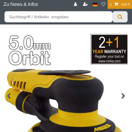
Zu News & Infos
0
0,00 €
☰
Für bessere Preise HIER registrieren!
Zum Privatkunden Shop bitte hier klicken