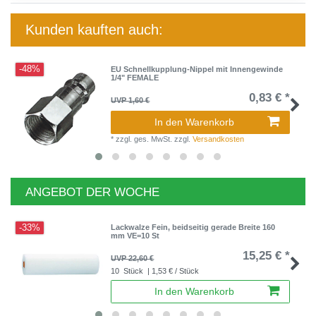
Kunden kauften auch:
-48%
EU Schnellkupplung-Nippel mit Innengewinde
1/4" FEMALE
0,83 € *
UVP 1,60 €
In den Warenkorb
*
zzgl. ges. MwSt.
zzgl.
Versandkosten
ANGEBOT DER WOCHE
-33%
Lackwalze Fein, beidseitig gerade Breite 160
mm VE=10 St
15,25 € *
UVP 22,60 €
10
Stück
| 1,53 € / Stück
In den Warenkorb