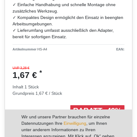
✓ Einfache Handhabung und schnelle Montage ohne
zusätzliches Werkzeug.
✓ Kompaktes Design ermöglicht den Einsatz in beengten
Arbeitsumgebungen.
✓ Lieferumfang umfasst ausschließlich den Adapter,
bereit für sofortigen Einsatz.
Artikelnummer
HS-A4
EAN:
UVP 3,28 €
*
1,67 €
Inhalt
1
Stück
Grundpreis
1,67 € / Stück
RABATT -49%
Wir und unsere Partner brauchen für einzelne
Sie sparen 1,61 €
Datennutzungen Ihre
Einwilligung
, um Ihnen
unter anderem Informationen zu Ihren
Lieferzeit auf Anfrage / ausverkauft
Interessen anzuzeigen. Mit Klick auf „Ok“ geben