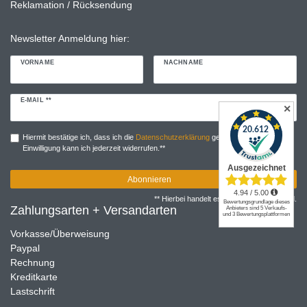
Reklamation / Rücksendung
Newsletter Anmeldung hier:
VORNAME
NACHNAME
Newsletter
E-MAIL **
✕
Honig
Hiermit bestätige ich, dass ich die
Daten­schutz­erklärung
gelesen habe. Meine
Einwilligung kann ich jederzeit widerrufen.**
Abonnieren
** Hierbei handelt es sich um ein Pflichtfeld.
Zahlungsarten + Versandarten
Vorkasse/Überweisung
Paypal
Rechnung
Kreditkarte
Lastschrift