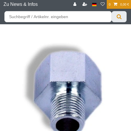
Zu News & Infos
0
0,00 €
☰
Für bessere Preise HIER registrieren!
Zum Privatkunden Shop bitte hier klicken