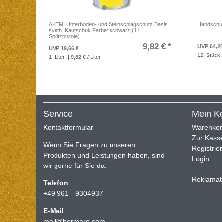
AKEMI Unterboden- und Steinschlagschutz Basis
Handschuh
synth. Kautschuk Farbe: schwarz (1 l
Spritzpistole)
9,82 € *
UVP 64,2
UVP 19,66 €
12
Stück
1
Liter
| 9,82 € / Liter
Service
Mein K
Kontaktformular
Warenko
Zur Kass
Wenn Sie Fragen zu unseren
Registrie
Produkten und Leistungen haben, sind
Login
wir gerne für Sie da.
.
Reklamat
Telefon
+49 961 - 9304937
E-Mail
mail@bermaro.com