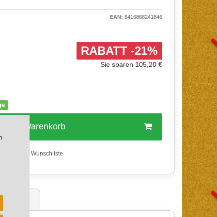
EAN:
6416868241846
RABATT -21%
Sie sparen 105,20 €
ge
In den Warenkorb
n
Wunschliste
ertungen