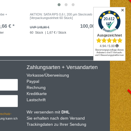
✕
ebe +
AKTION: SATA RPS 0,6 l, 200 µm Stecksieb
AKTION M
)
[Verpackungseinheit 60 Stück]
x 10 m V
,66 € *
100,00 € *
UVP 148,90 €
UVP 44,0
ter
60
Stück
| 1,67 € / Stück
Zahlungsarten + Versandarten
Vorkasse/Überweisung
Paypal
Rechnung
Kreditkarte
Lastschrift
Wir versenden mit
DHL
­schutz­
Sie erhalten nach dem Versand
ung kann ich
Trackingdaten zu Ihrer Sendung