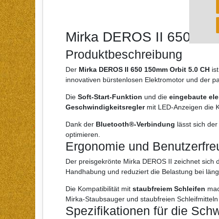
Mirka DEROS II 650 150m
Produktbeschreibung
Der
Mirka DEROS II 650 150mm Orbit 5.0 CH
ist
innovativen bürstenlosen Elektromotor und der pat
Die
Soft-Start-Funktion
und die
eingebaute el
Geschwindigkeitsregler
mit LED-Anzeigen die Ko
Dank der
Bluetooth®-Verbindung
lässt sich de
optimieren.
Ergonomie und Benutzerfreu
Der preisgekrönte Mirka DEROS II zeichnet sich 
Handhabung und reduziert die Belastung bei läng
Die Kompatibilität mit
staubfreiem Schleifen
mach
Mirka-Staubsauger und staubfreien Schleifmitteln
Spezifikationen für die Sch