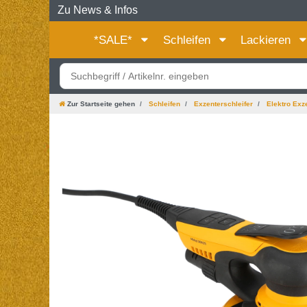
Zu News & Infos
*SALE*
Schleifen
Lackieren
Zur Startseite gehen
Schleifen
Exzenterschleifer
Elektro Exze