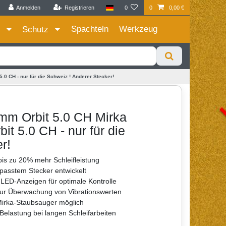
Anmelden
Registrieren
0
0
0,00 €
Zum Privatkunden Shop bitte hier klicken
Spachteln
Werkzeug
e
Schutz
0 CH - nur für die Schweiz ! Anderer Stecker!
mm Orbit 5.0 CH Mirka
t 5.0 CH - nur für die
r!
bis zu 20% mehr Schleifleistung
passtem Stecker entwickelt
 LED-Anzeigen für optimale Kontrolle
ur Überwachung von Vibrationswerten
 Mirka-Staubsauger möglich
Belastung bei langen Schleifarbeiten