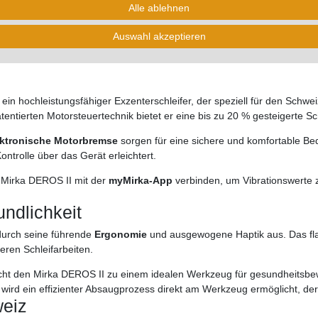
Alle ablehnen
Auswahl akzeptieren
m Orbit 5.0 CH - Exzenterschleife
 ein hochleistungsfähiger Exzenterschleifer, der speziell für den Schwe
entierten Motorsteuertechnik bietet er eine bis zu 20 % gesteigerte Sc
ektronische Motorbremse
sorgen für eine sichere und komfortable B
ntrolle über das Gerät erleichtert.
r Mirka DEROS II mit der
myMirka-App
verbinden, um Vibrationswerte 
ndlichkeit
durch seine führende
Ergonomie
und ausgewogene Haptik aus. Das flac
eren Schleifarbeiten.
t den Mirka DEROS II zu einem idealen Werkzeug für gesundheitsbe
 wird ein effizienter Absaugprozess direkt am Werkzeug ermöglicht, der
weiz