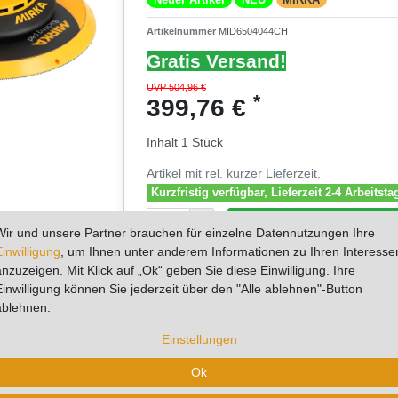
Artikelnummer
MID6504044CH
Gratis Versand!
UVP 504,96 €
*
399,76 €
Inhalt
1
Stück
Artikel mit rel. kurzer Lieferzeit.
Kurzfristig verfügbar, Lieferzeit 2-4 Arbeitsta
Wir und unsere Partner brauchen für einzelne Datennutzungen Ihre
Einwilligung
, um Ihnen unter anderem Informationen zu Ihren Interesse
anzuzeigen. Mit Klick auf „Ok“ geben Sie diese Einwilligung. Ihre
* zzgl. ges. MwSt. zzgl.
Versandkosten
Einwilligung können Sie jederzeit über den "Alle ablehnen"-Button
-1
ablehnen.
Einstellungen
tere Details
Hersteller
Fragen zum Artikel
Bew
Ok