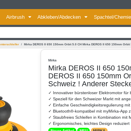
Für bessere Preise HIER registrieren!
Airbrush
Abkleben/Abdecken
Spachtel/Chemi
nterschleifer
Mirka DEROS II 650 150mm Orbit 5.0 CH Mirka DEROS II 650 150mm Orbit 5.
Mirka
Mirka DEROS II 650 150
DEROS II 650 150mm Orbi
Schweiz ! Anderer Stecke
✓ Innovativer bürstenloser Elektromotor für 
✓ Speziell für den Schweizer Markt mit ange
✓ Einfache Geschwindigkeitsregulierung mit
✓ Bluetooth®-kompatibel mit myMirka-App z
✓ Staubfreies Schleifen in Kombination mit
✓ Ergonomisches, leichtes Design reduziert 
Neuer Artikel
NEU
MIRKA