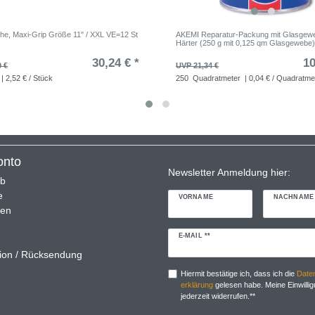
e, Maxi-Grip Größe 11" / XXL VE=12 St
AKEMI Reparatur-Packung mit Glasgew
Härter (250 g mit 0,125 qm Glasgewebe
30,24 € *
10
0 €
UVP 21,34 €
| 2,52 € / Stück
250
Quadratmeter
| 0,04 € / Quadratme
onto
Newsletter Anmeldung hier:
rb
e
VORNAME
NACHNAME
ren
Newsletter
E-MAIL **
Honig
ion / Rücksendung
Hiermit bestätige ich, dass ich die
Daten
erklärung
gelesen habe. Meine Einwillig
jederzeit widerrufen.**