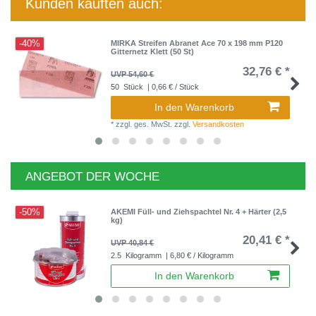
Kunden kauften auch:
-40%
MIRKA Streifen Abranet Ace 70 x 198 mm P120
Gitternetz Klett (50 St)
32,76 € *
UVP 54,60 €
50
Stück
| 0,66 € / Stück
In den Warenkorb
*
zzgl. ges. MwSt.
zzgl.
Versandkosten
ANGEBOT DER WOCHE
-50%
AKEMI Füll- und Ziehspachtel Nr. 4 + Härter (2,5
kg)
20,41 € *
UVP 40,84 €
2.5
Kilogramm
| 6,80 € / Kilogramm
In den Warenkorb