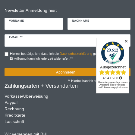
Newsletter Anmeldung hier:
VORNAME
NACHNAME
Newsletter
E-MAIL **
✕
Honig
Hiermit bestätige ich, dass ich die
Daten­schutz­erklärung
gelesen habe. Meine
Einwilligung kann ich jederzeit widerrufen.**
Abonnieren
** Hierbei handelt es sich um ein Pflichtfeld.
Zahlungsarten + Versandarten
Vorkasse/Überweisung
Paypal
Rechnung
Kreditkarte
Lastschrift
Wir versenden mit
DHL