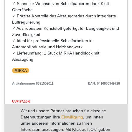
✓ Schneller Wechsel von Schleifpapieren dank Klett-
Oberfläche
✓ Präzise Kontrolle des Absauggrades durch integrierte
Luftregulierung
✓ Aus robustem Kunststoff gefertigt für Langlebigkeit und
Zuverlässigkeit
✓ Ideal für professionelle Schleifarbeiten in
Automobilindustrie und Holzhandwerk
✓ Lieferumfang: 1 Stück MIRKA Handblock mit
Absaugung
MIRKA
Artikelnummer
8391502011
EAN:
6416868949728
UVP 27,10 €
*
16,85 €
Wir und unsere Partner brauchen für einzelne
Datennutzungen Ihre
Einwilligung
, um Ihnen
Inhalt
1
Stück
unter anderem Informationen zu Ihren
Grundpreis
16,85 € / Stück
Interessen anzuzeigen. Mit Klick auf „Ok“ geben