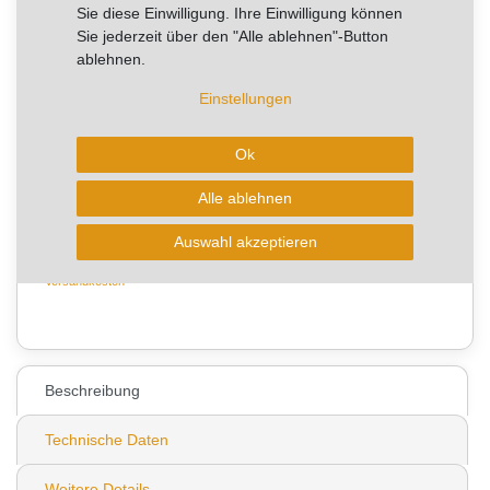
Sie diese Einwilligung. Ihre Einwilligung können
RABATT -38%
Sie jederzeit über den "Alle ablehnen"-Button
ablehnen.
Sie sparen 10,25 €
Einstellungen
Artikel mit rel. kurzer Lieferzeit.
Lieferzeit ca. 3-4 Wochen
Ok
Alle ablehnen
In den Warenkorb
Auswahl akzeptieren
* zzgl. ges. MwSt. zzgl.
Wunschliste
Versandkosten
0
Beschreibung
Technische Daten
Weitere Details