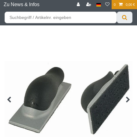
Zu News & Infos
0
0,00 €
☰
Für bessere Preise HIER registrieren!
Zum Privatkunden Shop bitte hier klicken