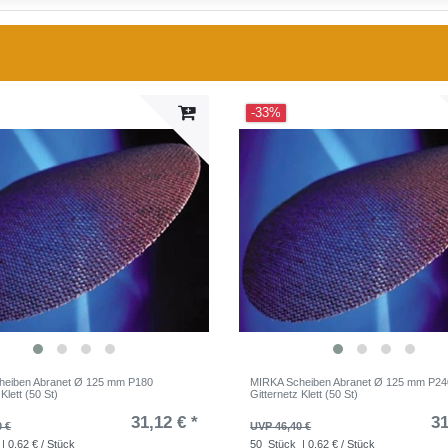
-33%
heiben Abranet Ø 125 mm P180
MIRKA Scheiben Abranet Ø 125 mm P24
Klett (50 St)
Gitternetz Klett (50 St)
31,12 € *
31
0 €
UVP 46,40 €
| 0,62 € / Stück
50
Stück
| 0,62 € / Stück