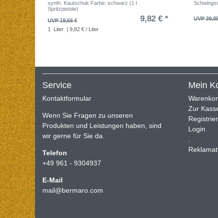
synth. Kautschuk Farbe: schwarz (1 l
Schwingsc
Spritzpistole)
9,82 € *
UVP 39,8
UVP 19,66 €
1
Liter
| 9,82 € / Liter
Service
Mein K
Kontaktformular
Warenko
Zur Kass
Wenn Sie Fragen zu unseren
Registrie
Produkten und Leistungen haben, sind
Login
wir gerne für Sie da.
.
Reklamat
Telefon
+49 961 - 9304937
E-Mail
mail@bermaro.com