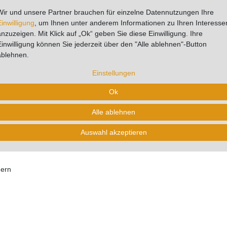
Wir und unsere Partner brauchen für einzelne Datennutzungen Ihre
tere Details
Hersteller
Fragen zum Artikel
Bew
Einwilligung
, um Ihnen unter anderem Informationen zu Ihren Interesse
anzuzeigen. Mit Klick auf „Ok“ geben Sie diese Einwilligung. Ihre
Einwilligung können Sie jederzeit über den "Alle ablehnen"-Button
ablehnen.
cheiben Ø 125 mm P80 - 50 Stück 
Einstellungen
Ok
Alle ablehnen
eale Lösung für professionelles und nahezu staubfreies Schleifen. Mi
ekt geeignet für das Schleifen von Lacken, Kunststoffen, weichem Alum
Auswahl akzeptieren
optimale Staubabsaugung und verlängert die Standzeit der Schleifscheib
hern