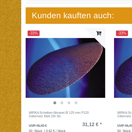
Kunden kauften auch:
-33%
-33%
MIRKA Scheiben Abranet Ø 125 mm P120
MIRKA Sc
Gitternetz Klett (50 St)
Gitternetz 
31,12 € *
UVP 46,40 €
UVP 46,4
50
Stück
| 0,62 € / Stück
50
Stück