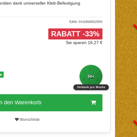
eräten dank universeller Klett-Befestigung.
EAN:
6416868662955
RABATT -33%
Sie sparen 16,27 €
✨
✨
⭐
ge
✨
50+
✨
✨
✨
Verkäufe pro Woche
In den Warenkorb
Wunschliste