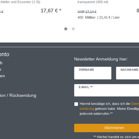
hleifer und Exzenter (1 St)
transparent (400 ml)
17,67 € *
8
5 €
UVP 17,14 €
400
Milliliter
| 21,41 € / Liter
onto
Newsletter Anmeldung hier:
rb
e
VORNAME
NACHNAME
ren
Newsletter
E-MAIL **
Honig
ion / Rücksendung
Hiermit bestätige ich, dass ich die
Daten
erklärung
gelesen habe. Meine Einwillig
jederzeit widerrufen.**
Abonnieren
** Hierbei handelt es sich um ei