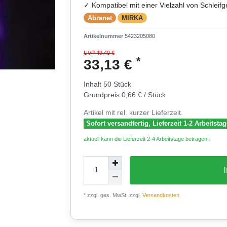
✓ Kompatibel mit einer Vielzahl von Schleifg
Abranet
MIRKA
Artikelnummer
5423205080
UVP 49,40 €
*
33,13 €
Inhalt
50
Stück
Grundpreis
0,66 € / Stück
Artikel mit rel. kurzer Lieferzeit.
Sofort versandfertig, Lieferzeit 1-2 Arbeitsta
aktuell kann die Lieferzeit 2-4 Arbeitstage betragen!
* zzgl. ges. MwSt. zzgl.
Versandkosten
0