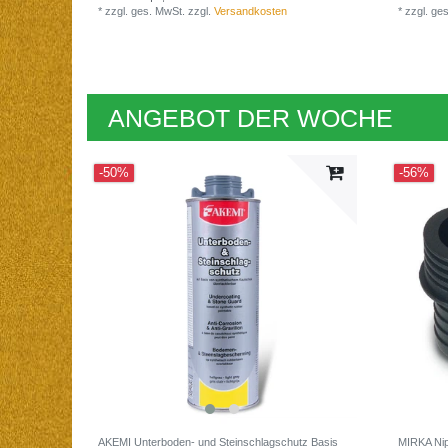
*
zzgl. ges. MwSt.
zzgl.
Versandkosten
*
zzgl. ge
ANGEBOT DER WOCHE
-50%
-56%
AKEMI Unterboden- und Steinschlagschutz Basis
MIRKA Nip