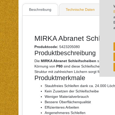
Beschreibung
Technische Daten
Wei
MIRKA Abranet Schleifs
Produktcode:
5423205080
Produktbeschreibung
Die
MIRKA Abranet Schleifscheiben
sind die id
Körnung von
P80
sind diese Schleifscheiben perf
Struktur mit zahlreichen Löchern sorgt für eine 
Produktmerkmale
Staubfreies Schleifen dank ca. 24.000 Löc
Kein Zusetzen der Schleifscheibe
Weniger Materialverbrauch
Bessere Oberflächenqualität
Effizienteres Arbeiten
Angenehmeres Schleifen