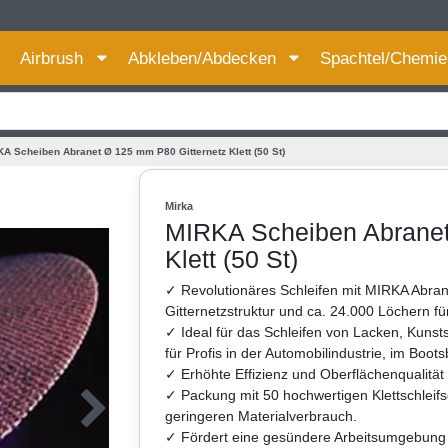
Für bessere Preise HIER registrieren!
Airbrush
Abkleben/Abdecken
Spachtel/Chemi
A Scheiben Abranet Ø 125 mm P80 Gitternetz Klett (50 St)
Mirka
MIRKA Scheiben Abranet
Klett (50 St)
✓ Revolutionäres Schleifen mit MIRKA Abra
Gitternetzstruktur und ca. 24.000 Löchern f
✓ Ideal für das Schleifen von Lacken, Kunst
für Profis in der Automobilindustrie, im Boo
✓ Erhöhte Effizienz und Oberflächenqualitä
✓ Packung mit 50 hochwertigen Klettschleif
geringeren Materialverbrauch.
✓ Fördert eine gesündere Arbeitsumgebung d