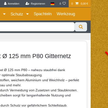
Anmelden
Registrieren
0
0
0,00 €
Zum Privatkunden Shop bitte hier klicken
Spachteln
Werkzeug
e
Schutz
 Ø 125 mm P80 Gitternetz
net Ø 125 mm P80 – nahezu staubfrei dank
ür optimale Staubabsaugung.
stoffen, weichem Aluminium und Weichholz – perfekt
tsbau und mehr.
t durch Vermeidung von Zusetzen und Staubknoten.
scheiben sorgt für langanhaltende Nutzung und
urch Schutz vor gefährlichem Schleifstaub.