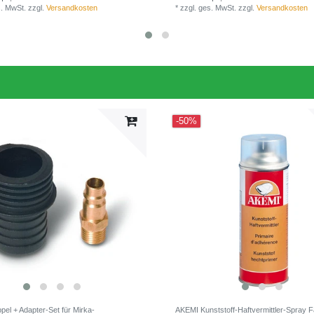
s. MwSt.
zzgl.
Versandkosten
*
zzgl. ges. MwSt.
zzgl.
Versandkosten
-50%
pel + Adapter-Set für Mirka-
AKEMI Kunststoff-Haftvermittler-Spray F