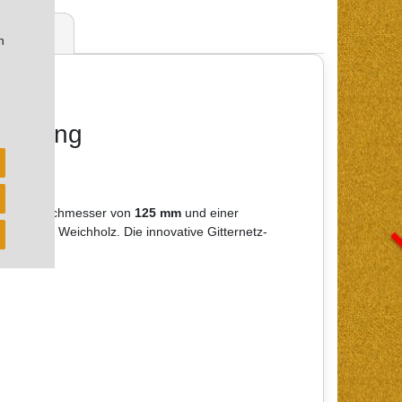
ertungen
n
Packung
t einem Durchmesser von
125 mm
und einer
inium und Weichholz. Die innovative Gitternetz-
en.