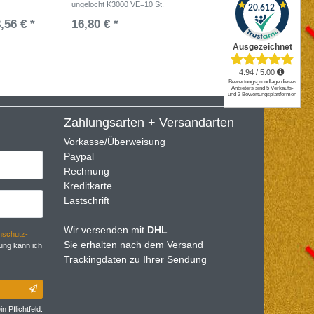
ungelocht K3000 VE=10 St.
,56 € *
16,80 € *
UVP 75,8
10
Stüc
Zahlungsarten + Versandarten
Vorkasse/Überweisung
Paypal
Rechnung
Kreditkarte
Lastschrift
Wir versenden mit
DHL
­schutz­
Sie erhalten nach dem Versand
ung kann ich
Trackingdaten zu Ihrer Sendung
n Pflichtfeld.