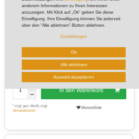
RABATT -33%
anderem Informationen zu Ihren Interessen
Sie sparen 16,74 €
anzuzeigen. Mit Klick auf „Ok“ geben Sie diese
Einwilligung. Ihre Einwilligung können Sie jederzeit
Noch 2 Stück im Lager, weitere mit Lieferzeit
über den "Alle ablehnen"-Button ablehnen.
Lagerware - Sofort lieferbar!
Einstellungen
Ok
✨
✨
⭐
✨
10+
Alle ablehnen
✨
✨
✨
Verkäufe pro Woche
Auswahl akzeptieren
In den Warenkorb
* zzgl. ges. MwSt. zzgl.
Wunschliste
Versandkosten
2