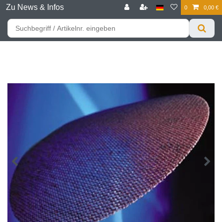
Zu News & Infos
0
0,00 €
☰
Für bessere Preise HIER registrieren!
Zum Privatkunden Shop bitte hier klicken