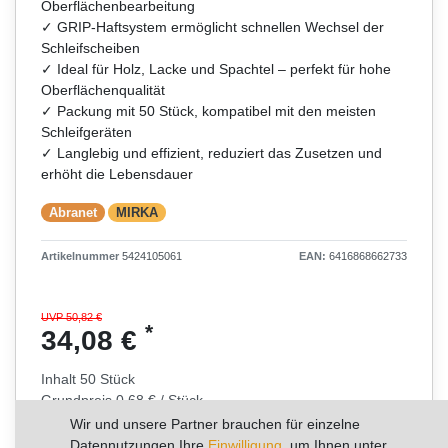
Oberflächenbearbeitung
✓ GRIP-Haftsystem ermöglicht schnellen Wechsel der
Schleifscheiben
✓ Ideal für Holz, Lacke und Spachtel – perfekt für hohe
Oberflächenqualität
✓ Packung mit 50 Stück, kompatibel mit den meisten
Schleifgeräten
✓ Langlebig und effizient, reduziert das Zusetzen und
erhöht die Lebensdauer
Abranet
MIRKA
Artikelnummer
5424105061
EAN:
6416868662733
UVP 50,82 €
*
34,08 €
Inhalt
50
Stück
Grundpreis
0,68 € / Stück
Wir und unsere Partner brauchen für einzelne
Datennutzungen Ihre
Einwilligung
, um Ihnen unter