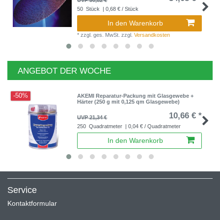
50
Stück
| 0,68 € / Stück
In den Warenkorb
*
zzgl. ges. MwSt.
zzgl.
Versandkosten
ANGEBOT DER WOCHE
-50%
AKEMI Reparatur-Packung mit Glasgewebe +
Härter (250 g mit 0,125 qm Glasgewebe)
10,66 € *
UVP 21,34 €
250
Quadratmeter
| 0,04 € / Quadratmeter
In den Warenkorb
Service
Kontaktformular