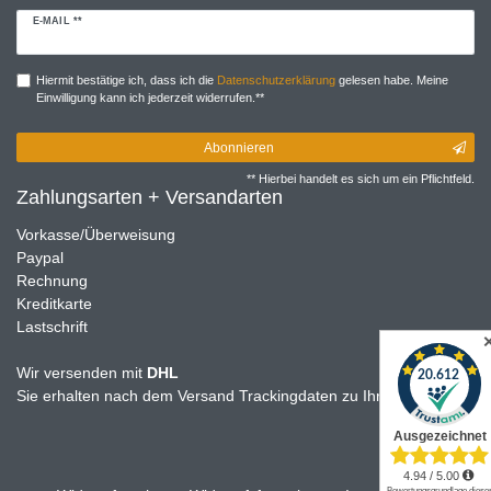
Newsletter
E-MAIL **
Honig
Hiermit bestätige ich, dass ich die
Daten­schutz­erklärung
gelesen habe. Meine
Einwilligung kann ich jederzeit widerrufen.**
Abonnieren
** Hierbei handelt es sich um ein Pflichtfeld.
Zahlungsarten + Versandarten
Vorkasse/Überweisung
Paypal
Rechnung
Kreditkarte
Lastschrift
Wir versenden mit
DHL
Sie erhalten nach dem Versand Trackingdaten zu Ihrer Sendung