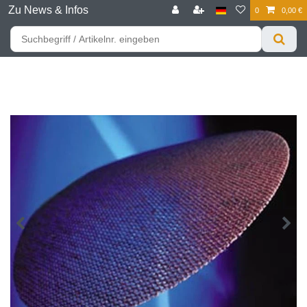
Zu News & Infos
0
0,00 €
☰
Für bessere Preise HIER registrieren!
Zum Privatkunden Shop bitte hier klicken