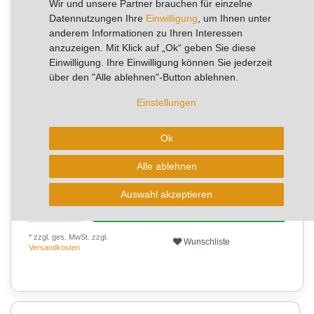
Wir und unsere Partner brauchen für einzelne
Sie sparen 11,86 €
Datennutzungen Ihre
Einwilligung
, um Ihnen unter
Artikel mit rel. kurzer Lieferzeit.
anderem Informationen zu Ihren Interessen
Sofort versandfertig, Lieferzeit 1-2 Arbeitstage
anzuzeigen. Mit Klick auf „Ok“ geben Sie diese
Einwilligung. Ihre Einwilligung können Sie jederzeit
über den "Alle ablehnen"-Button ablehnen.
aktuell kann die Lieferzeit 2-4 Arbeitstage betragen!
Einstellungen
✨
⭐
✨
✨
Ok
25+
✨
✨
✨
Alle ablehnen
Verkäufe pro Woche
Auswahl akzeptieren
In den Warenkorb
* zzgl. ges. MwSt. zzgl.
Wunschliste
Versandkosten
-2