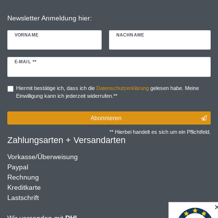
Newsletter Anmeldung hier:
VORNAME
NACHNAME
Newsletter
E-MAIL **
Honig
Hiermit bestätige ich, dass ich die
Daten­schutz­erklärung
gelesen habe. Meine
Einwilligung kann ich jederzeit widerrufen.**
Abonnieren
** Hierbei handelt es sich um ein Pflichtfeld.
Zahlungsarten + Versandarten
Vorkasse/Überweisung
Paypal
Rechnung
Kreditkarte
Lastschrift