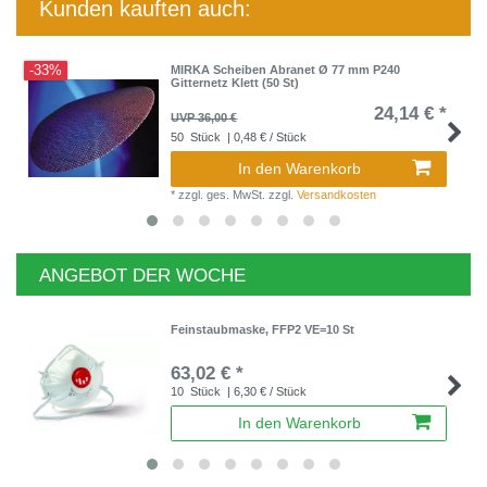
Kunden kauften auch:
-33%
MIRKA Scheiben Abranet Ø 77 mm P240
Gitternetz Klett (50 St)
24,14 € *
UVP 36,00 €
50
Stück
| 0,48 € / Stück
In den Warenkorb
*
zzgl. ges. MwSt.
zzgl.
Versandkosten
ANGEBOT DER WOCHE
Feinstaubmaske, FFP2 VE=10 St
63,02 € *
10
Stück
| 6,30 € / Stück
In den Warenkorb