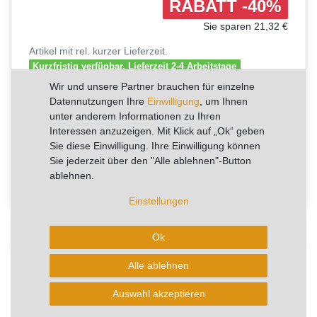
RABATT -40%
Sie sparen 21,32 €
Artikel mit rel. kurzer Lieferzeit.
Kurzfristig verfügbar, Lieferzeit 2-4 Arbeitstage
Wir und unsere Partner brauchen für einzelne
Datennutzungen Ihre
Einwilligung
, um Ihnen
In den Warenkorb
unter anderem Informationen zu Ihren
Interessen anzuzeigen. Mit Klick auf „Ok“ geben
Sie diese Einwilligung. Ihre Einwilligung können
* zzgl. ges. MwSt. zzgl.
Wunschliste
Sie jederzeit über den "Alle ablehnen"-Button
Versandkosten
0
ablehnen.
Einstellungen
Beschreibung
Ok
Alle ablehnen
Technische Daten
Auswahl akzeptieren
Weitere Details