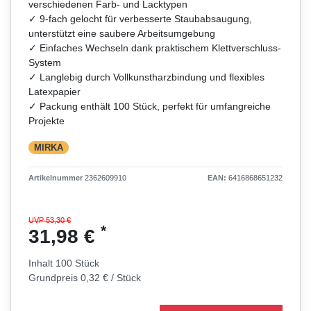
verschiedenen Farb- und Lacktypen
✓ 9-fach gelocht für verbesserte Staubabsaugung,
unterstützt eine saubere Arbeitsumgebung
✓ Einfaches Wechseln dank praktischem Klettverschluss-
System
✓ Langlebig durch Vollkunstharzbindung und flexibles
Latexpapier
✓ Packung enthält 100 Stück, perfekt für umfangreiche
Projekte
MIRKA
Artikelnummer
2362609910
EAN:
6416868651232
UVP 53,30 €
*
31,98 €
Inhalt
100
Stück
Grundpreis
0,32 € / Stück