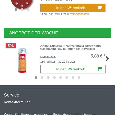
50
Stück
| 0,45 € / Stück
In den Warenkorb
*
zzgl. ges. MwSt.
zzgl.
Versandkosten
ANGEBOT DER WOCHE
-50%
AKEMI Kunststoff-Haftvermittler-Spray Farbe:
transparent (150 ml) nur noch Abverkauf
5,88 € *
UVP 11,76 €
150
Milliliter
| 39,22 € / Liter
In den Warenkorb
Service
Kontaktformular
Wenn Sie Fragen zu unseren Produkten und Leistungen