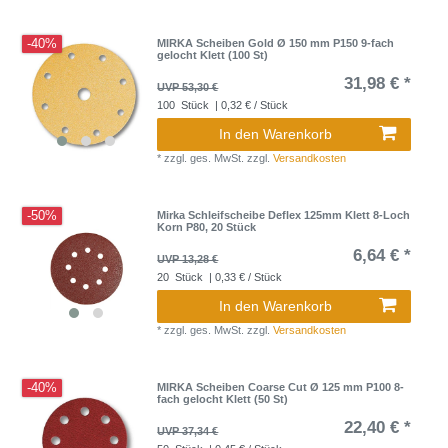
-40%
MIRKA Scheiben Gold Ø 150 mm P150 9-fach
gelocht Klett (100 St)
31,98 € *
UVP 53,30 €
100
Stück
| 0,32 € / Stück
In den Warenkorb
*
zzgl. ges. MwSt.
zzgl.
Versandkosten
-50%
Mirka Schleifscheibe Deflex 125mm Klett 8-Loch
Korn P80, 20 Stück
6,64 € *
UVP 13,28 €
20
Stück
| 0,33 € / Stück
In den Warenkorb
*
zzgl. ges. MwSt.
zzgl.
Versandkosten
-40%
MIRKA Scheiben Coarse Cut Ø 125 mm P100 8-
fach gelocht Klett (50 St)
22,40 € *
UVP 37,34 €