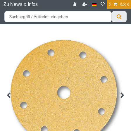
Zu News & Infos
0
0,00 €
☰
Für bessere Preise HIER registrieren!
Zum Privatkunden Shop bitte hier klicken