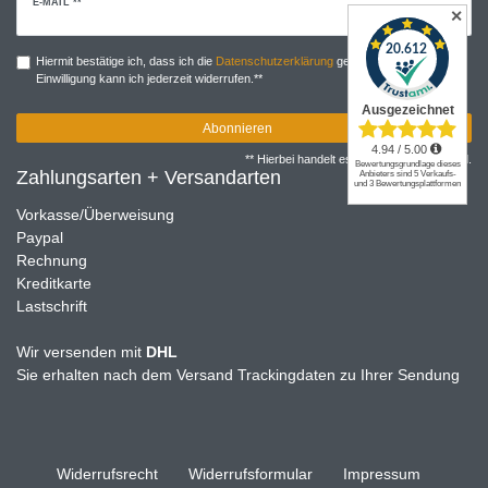
Newsletter
E-MAIL **
✕
Honig
Hiermit bestätige ich, dass ich die
Daten­schutz­erklärung
gelesen habe. Meine
Einwilligung kann ich jederzeit widerrufen.**
Abonnieren
** Hierbei handelt es sich um ein Pflichtfeld.
Zahlungsarten + Versandarten
Vorkasse/Überweisung
Paypal
Rechnung
Kreditkarte
Lastschrift
Wir versenden mit
DHL
Sie erhalten nach dem Versand Trackingdaten zu Ihrer Sendung
Widerrufs­recht
Widerrufs­formular
Impressum