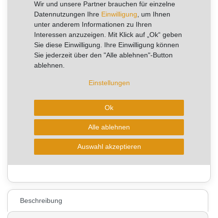
Wir und unsere Partner brauchen für einzelne
RABATT -40%
Datennutzungen Ihre
Einwilligung
, um Ihnen
unter anderem Informationen zu Ihren
Sie sparen 18,57 €
Interessen anzuzeigen. Mit Klick auf „Ok“ geben
Sie diese Einwilligung. Ihre Einwilligung können
Artikel mit rel. kurzer Lieferzeit.
Sie jederzeit über den "Alle ablehnen"-Button
Sofort versandfertig, Lieferzeit 1-2 Arbeitstage
ablehnen.
aktuell kann die Lieferzeit 2-4 Arbeitstage betragen!
Einstellungen
Ok
In den Warenkorb
Alle ablehnen
* zzgl. ges. MwSt. zzgl.
Auswahl akzeptieren
Wunschliste
Versandkosten
0
Beschreibung