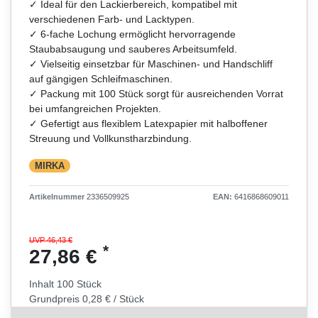
✓ Ideal für den Lackierbereich, kompatibel mit
verschiedenen Farb- und Lacktypen.
✓ 6-fache Lochung ermöglicht hervorragende
Staubabsaugung und sauberes Arbeitsumfeld.
✓ Vielseitig einsetzbar für Maschinen- und Handschliff
auf gängigen Schleifmaschinen.
✓ Packung mit 100 Stück sorgt für ausreichenden Vorrat
bei umfangreichen Projekten.
✓ Gefertigt aus flexiblem Latexpapier mit halboffener
Streuung und Vollkunstharzbindung.
MIRKA
Artikelnummer
2336509925
EAN:
6416868609011
UVP 46,43 €
*
27,86 €
Inhalt
100
Stück
Grundpreis
0,28 € / Stück