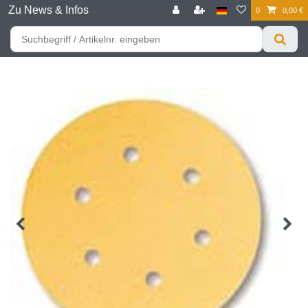
Zu News & Infos
0
0,00 €
☰
Für bessere Preise HIER registrieren!
Zum Privatkunden Shop bitte hier klicken