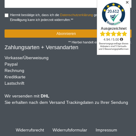
✕
Honig
Hiermit bestätige ich, dass ich die
Daten­schutz­erklärung
gelesen habe. Meine
Einwilligung kann ich jederzeit widerrufen.**
Abonnieren
** Hierbei handelt es sich um ein Pflichtfeld.
Zahlungsarten + Versandarten
Vorkasse/Überweisung
Paypal
Rechnung
Kreditkarte
Lastschrift
Wir versenden mit
DHL
Sie erhalten nach dem Versand Trackingdaten zu Ihrer Sendung
Widerrufs­recht
Widerrufs­formular
Impressum