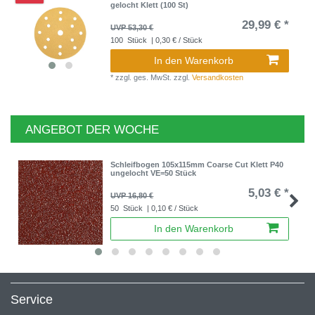
gelocht Klett (100 St)
29,99 € *
UVP 53,30 €
100
Stück
| 0,30 € / Stück
In den Warenkorb
*
zzgl. ges. MwSt.
zzgl.
Versandkosten
ANGEBOT DER WOCHE
Schleifbogen 105x115mm Coarse Cut Klett P40
ungelocht VE=50 Stück
5,03 € *
UVP 16,80 €
50
Stück
| 0,10 € / Stück
In den Warenkorb
Service