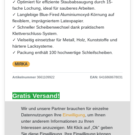
✓ Optimiert für effiziente Staubabsaugung durch 15-
fache Lochung, ideal für sauberes Arbeiten.
✓ Langlebige Blue-Fired Aluminiumoxyd-Körnung auf
flexiblem, imprägniertem Latexpapier.
✓ Schneller Scheibenwechsel dank praktischem
Klettverschluss-System.
✓ Vielseitig einsetzbar für Metall, Holz, Kunststoffe und
härtere Lacksysteme.
✓ Packung enthält 100 hochwertige Schleifscheiben.
MIRKA
Artikelnummer
3661109922
EAN:
6416868678031
Gratis Versand!
UVP 87,57 €
*
Wir und unsere Partner brauchen für einzelne
52,54 €
Datennutzungen Ihre
Einwilligung
, um Ihnen
unter anderem Informationen zu Ihren
Inhalt
100
Stück
Interessen anzuzeigen. Mit Klick auf „Ok“ geben
Grundpreis
0,53 € / Stück
Sie diese Einwilligung. Ihre Einwilligung können