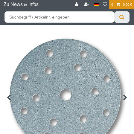
Zu News & Infos
0
0,00 €
☰
Für bessere Preise HIER registrieren!
Zum Privatkunden Shop bitte hier klicken