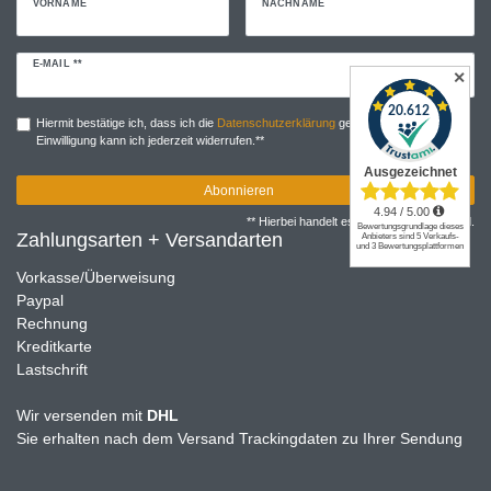
VORNAME
NACHNAME
Newsletter
E-MAIL **
✕
Honig
Hiermit bestätige ich, dass ich die
Daten­schutz­erklärung
gelesen habe. Meine
Einwilligung kann ich jederzeit widerrufen.**
Abonnieren
** Hierbei handelt es sich um ein Pflichtfeld.
Zahlungsarten + Versandarten
Vorkasse/Überweisung
Paypal
Rechnung
Kreditkarte
Lastschrift
Wir versenden mit
DHL
Sie erhalten nach dem Versand Trackingdaten zu Ihrer Sendung