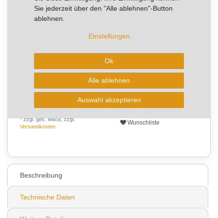
Sie jederzeit über den "Alle ablehnen"-Button
RABATT -40%
ablehnen.
Sie sparen 35,03 €
Einstellungen
Artikel mit rel. kurzer Lieferzeit.
Kurzfristig verfügbar, Lieferzeit 2-4 Arbeitstage
Ok
Alle ablehnen
In den Warenkorb
Auswahl akzeptieren
* zzgl. ges. MwSt. zzgl.
Wunschliste
Versandkosten
0
Beschreibung
Technische Daten