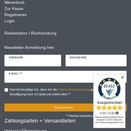
Warenkorb
Zur Kasse
Registrieren
Login
.
Reklamation / Rücksendung
Newsletter Anmeldung hier:
VORNAME
NACHNAME
Newsletter
E-MAIL **
✕
Honig
Hiermit bestätige ich, dass ich die
Daten­schutz­erklärung
gelesen habe. Meine
Einwilligung kann ich jederzeit widerrufen.**
Abonnieren
** Hierbei handelt es sich um ein Pflichtfeld.
Zahlungsarten + Versandarten
Vorkasse/Überweisung