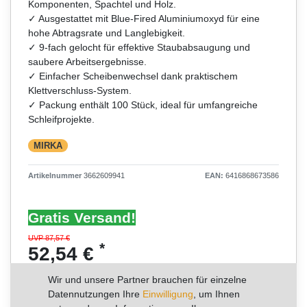
Komponenten, Spachtel und Holz.
✓ Ausgestattet mit Blue-Fired Aluminiumoxyd für eine
hohe Abtragsrate und Langlebigkeit.
✓ 9-fach gelocht für effektive Staubabsaugung und
saubere Arbeitsergebnisse.
✓ Einfacher Scheibenwechsel dank praktischem
Klettverschluss-System.
✓ Packung enthält 100 Stück, ideal für umfangreiche
Schleifprojekte.
MIRKA
Artikelnummer
3662609941
EAN:
6416868673586
Gratis Versand!
UVP 87,57 €
*
52,54 €
Wir und unsere Partner brauchen für einzelne
Inhalt
100
Stück
Datennutzungen Ihre
Einwilligung
, um Ihnen
Grundpreis
0,53 € / Stück