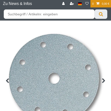
Zu News & Infos
0
0,00 €
☰
Für bessere Preise HIER registrieren!
Zum Privatkunden Shop bitte hier klicken