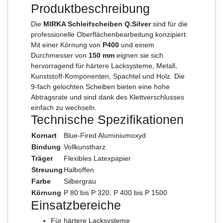
Produktbeschreibung
Die
MIRKA Schleifscheiben Q.Silver
sind für die
professionelle Oberflächenbearbeitung konzipiert.
Mit einer Körnung von
P400
und einem
Durchmesser von
150 mm
eignen sie sich
hervorragend für härtere Lacksysteme, Metall,
Kunststoff-Komponenten, Spachtel und Holz. Die
9-fach gelochten Scheiben bieten eine hohe
Abtragsrate und sind dank des Klettverschlusses
einfach zu wechseln.
Technische Spezifikationen
Kornart
Blue-Fired Aluminiumoxyd
Bindung
Vollkunstharz
Träger
Flexibles Latexpapier
Streuung
Halboffen
Farbe
Silbergrau
Körnung
P 80 bis P 320, P 400 bis P 1500
Einsatzbereiche
Für härtere Lacksysteme