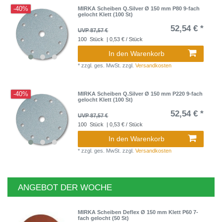
-40%
MIRKA Scheiben Q.Silver Ø 150 mm P80 9-fach
gelocht Klett (100 St)
52,54 € *
UVP 87,57 €
100
Stück
| 0,53 € / Stück
In den Warenkorb
*
zzgl. ges. MwSt.
zzgl.
Versandkosten
-40%
MIRKA Scheiben Q.Silver Ø 150 mm P220 9-fach
gelocht Klett (100 St)
52,54 € *
UVP 87,57 €
100
Stück
| 0,53 € / Stück
In den Warenkorb
*
zzgl. ges. MwSt.
zzgl.
Versandkosten
ANGEBOT DER WOCHE
MIRKA Scheiben Deflex Ø 150 mm Klett P60 7-
fach gelocht (50 St)