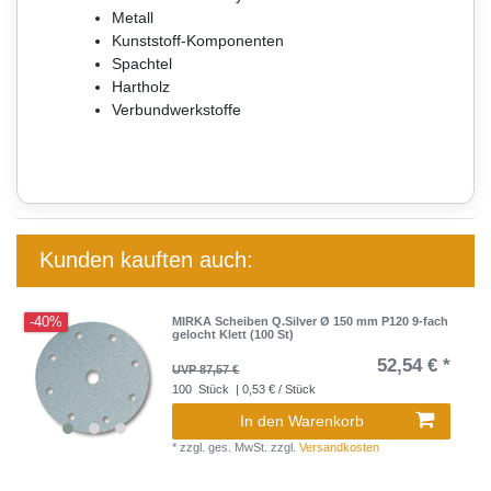
Metall
Kunststoff-Komponenten
Spachtel
Hartholz
Verbundwerkstoffe
Kunden kauften auch:
-40%
MIRKA Scheiben Q.Silver Ø 150 mm P120 9-fach
gelocht Klett (100 St)
52,54 € *
UVP 87,57 €
100
Stück
| 0,53 € / Stück
In den Warenkorb
*
zzgl. ges. MwSt.
zzgl.
Versandkosten