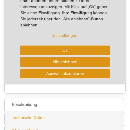
unter anderem Informationen zu Ihren
Interessen anzuzeigen. Mit Klick auf „Ok“ geben
RABATT -40%
Sie diese Einwilligung. Ihre Einwilligung können
Sie jederzeit über den "Alle ablehnen"-Button
Sie sparen 35,03 €
ablehnen.
Artikel mit rel. kurzer Lieferzeit.
Einstellungen
Kurzfristig verfügbar, Lieferzeit 2-4 Arbeitstage
Ok
In den Warenkorb
Alle ablehnen
* zzgl. ges. MwSt. zzgl.
Wunschliste
Auswahl akzeptieren
Versandkosten
0
Beschreibung
Technische Daten