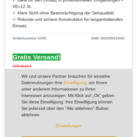
VE=12 St.
✓ Klare Sicht ohne Beeinträchtigung der Sehqualität.
✓ Robuste und sichere Konstruktion für langanhaltenden
Einsatz.
Artikelnummer
42495
EAN:
9002588424958
Gratis Versand!
UVP 83,52 €
*
56,38 €
Wir und unsere Partner brauchen für einzelne
Datennutzungen Ihre
Einwilligung
, um Ihnen
Inhalt
12
Stück
unter anderem Informationen zu Ihren
Grundpreis
4,70 € / Stück
Interessen anzuzeigen. Mit Klick auf „Ok“ geben
Sie diese Einwilligung. Ihre Einwilligung können
RABATT -32%
Sie jederzeit über den "Alle ablehnen"-Button
ablehnen.
Sie sparen 27,14 €
Einstellungen
Artikel mit rel. kurzer Lieferzeit.
Kurzfristig verfügbar, Lieferzeit 3-5 Arbeitstage