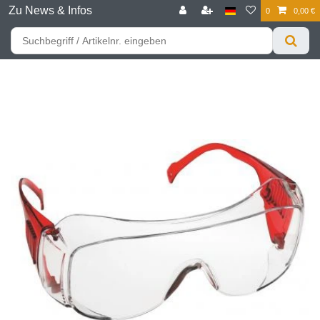
Zu News & Infos
0
0,00 €
☰
Für bessere Preise HIER registrieren!
Zum Privatkunden Shop bitte hier klicken