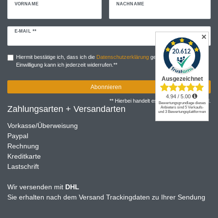
VORNAME
NACHNAME
Newsletter
E-MAIL **
✕
Honig
Hiermit bestätige ich, dass ich die
Daten­schutz­erklärung
gelesen habe. Meine
Einwilligung kann ich jederzeit widerrufen.**
Abonnieren
** Hierbei handelt es sich um ein Pflichtfeld.
Zahlungsarten + Versandarten
Vorkasse/Überweisung
Paypal
Rechnung
Kreditkarte
Lastschrift
Wir versenden mit
DHL
Sie erhalten nach dem Versand Trackingdaten zu Ihrer Sendung