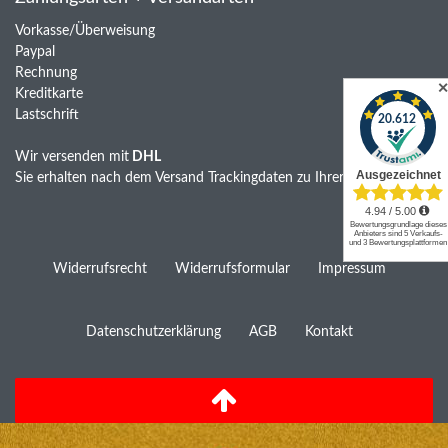
Vorkasse/Überweisung
Paypal
Rechnung
Kreditkarte
Lastschrift
Wir versenden mit
DHL
Sie erhalten nach dem Versand Trackingdaten zu Ihrer Sendung
Widerrufs­recht
Widerrufs­formular
Impressum
Daten­schutz­erklärung
AGB
Kontakt