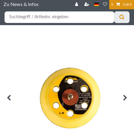
Zu News & Infos
0
0,00 €
☰
Für bessere Preise HIER registrieren!
Zum Privatkunden Shop bitte hier klicken