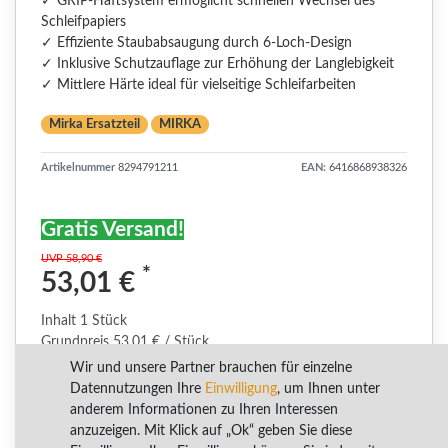
✓ GRIP-Haftsystem ermöglicht schnellen Wechsel des
Schleifpapiers
✓ Effiziente Staubabsaugung durch 6-Loch-Design
✓ Inklusive Schutzauflage zur Erhöhung der Langlebigkeit
✓ Mittlere Härte ideal für vielseitige Schleifarbeiten
Mirka Ersatzteil
MIRKA
Artikelnummer
8294791211
EAN:
6416868938326
Gratis Versand!
UVP 58,90 €
*
53,01 €
Inhalt
1
Stück
Grundpreis
53,01 € / Stück
Wir und unsere Partner brauchen für einzelne
Datennutzungen Ihre
Einwilligung
, um Ihnen unter
RABATT -10%
anderem Informationen zu Ihren Interessen
Sie sparen 5,89 €
anzuzeigen. Mit Klick auf „Ok“ geben Sie diese