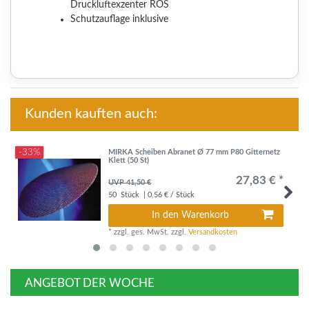
Druckluftexzenter ROS
Schutzauflage inklusive
Kunden kauften auch:
-33%
MIRKA Scheiben Abranet Ø 77 mm P80 Gitternetz
Klett (50 St)
27,83 € *
UVP 41,50 €
50
Stück
| 0,56 € / Stück
In den Warenkorb
*
zzgl. ges. MwSt.
zzgl.
Versandkosten
ANGEBOT DER WOCHE