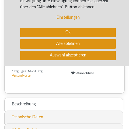
Einwilligung. Ihre Einwilligung können Sie jederzeit
Artikel mit rel. kurzer Lieferzeit.
über den "Alle ablehnen"-Button ablehnen.
Kurzfristig verfügbar, Lieferzeit 2-4 Arbeitstage
Einstellungen
✨
✨
⭐
✨
Ok
10+
✨
✨
✨
Verkäufe pro Woche
Alle ablehnen
Auswahl akzeptieren
In den Warenkorb
* zzgl. ges. MwSt. zzgl.
Wunschliste
Versandkosten
0
Beschreibung
Technische Daten