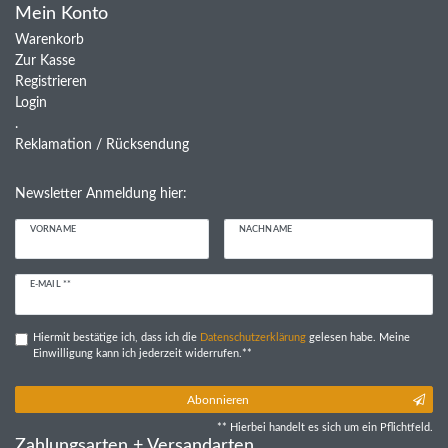
Mein Konto
Warenkorb
Zur Kasse
Registrieren
Login
.
Reklamation / Rücksendung
Newsletter Anmeldung hier:
VORNAME
NACHNAME
Newsletter
E-MAIL **
Honig
Hiermit bestätige ich, dass ich die
Daten­schutz­erklärung
gelesen habe. Meine
Einwilligung kann ich jederzeit widerrufen.**
Abonnieren
** Hierbei handelt es sich um ein Pflichtfeld.
Zahlungsarten + Versandarten