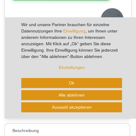
✨
⭐
✨
✨
5+
✨
✨
Wir und unsere Partner brauchen für einzelne
✨
Datennutzungen Ihre
Einwilligung
, um Ihnen unter
Verkäufe pro Woche
anderem Informationen zu Ihren Interessen
anzuzeigen. Mit Klick auf „Ok“ geben Sie diese
🔥 Begrenzte Stückzahl
Einwilligung. Ihre Einwilligung können Sie jederzeit
lagernd - jetzt sichern 🔥
über den "Alle ablehnen"-Button ablehnen.
Einstellungen
In den Warenkorb
Ok
Alle ablehnen
* zzgl. ges. MwSt. zzgl.
Wunschliste
Versandkosten
24
Auswahl akzeptieren
Beschreibung