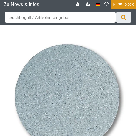
Zu News & Infos
0
0,00 €
☰
Für bessere Preise HIER registrieren!
Zum Privatkunden Shop bitte hier klicken