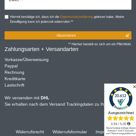
Newsletter
E-MAIL **
Honig
Hiermit bestätige ich, dass ich die
Daten­schutz­erklärung
gelesen habe. Meine
Einwilligung kann ich jederzeit widerrufen.**
Abonnieren
** Hierbei handelt es sich um ein Pflichtfeld.
Zahlungsarten + Versandarten
Vorkasse/Überweisung
Paypal
Rechnung
Kreditkarte
Lastschrift
Wir versenden mit
DHL
Sie erhalten nach dem Versand Trackingdaten zu Ihrer Sendung
Widerrufs­recht
Widerrufs­formular
Impressum