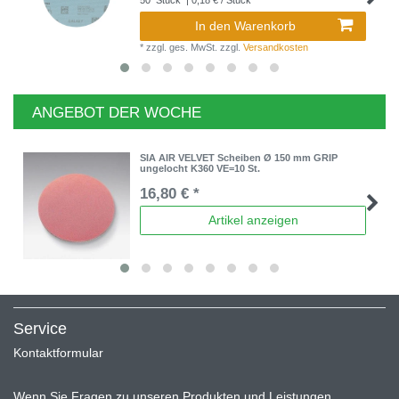
In den Warenkorb
*
zzgl. ges. MwSt.
zzgl.
Versandkosten
ANGEBOT DER WOCHE
SIA AIR VELVET Scheiben Ø 150 mm GRIP
ungelocht K360 VE=10 St.
16,80 € *
Artikel anzeigen
Service
Kontaktformular
Wenn Sie Fragen zu unseren Produkten und Leistungen