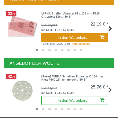
-33%
MIRKA Streifen Abranet 81 x 133 mm P120
Gitternetz Klett (50 St)
22,19 € *
UVP 33,09 €
50
Stück
| 0,44 € / Stück
In den Warenkorb
*
zzgl. ges. MwSt.
zzgl.
Versandkosten
ANGEBOT DER WOCHE
-42%
[Paket] MIRKA Scheiben Polarstar Ø 150 mm
Klett P360 15-fach gelocht (50 St)
25,76 € *
UVP 44,11 €
50
Stück
| 0,52 € / Stück
In den Warenkorb