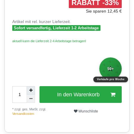
RABATT -33%
Sie sparen 12,45 €
Artikel mit rel. kurzer Lieferzeit.
Sofort versandfertig, Lieferzeit 1-2 Arbeitstage
aktuell kann die Lieferzeit 2-4 Arbeitstage betragen!
✨
✨
⭐
✨
50+
✨
✨
✨
Verkäufe pro Woche
In den Warenkorb
* zzgl. ges. MwSt. zzgl.
Wunschliste
Versandkosten
0