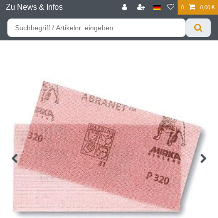
Zu News & Infos
0
0,00 €
☰
Für bessere Preise HIER registrieren!
Zum Privatkunden Shop bitte hier klicken