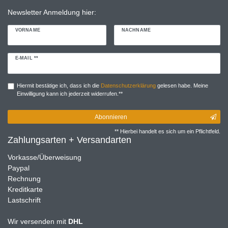
Newsletter Anmeldung hier:
VORNAME
NACHNAME
Newsletter
E-MAIL **
Honig
Hiermit bestätige ich, dass ich die
Daten­schutz­erklärung
gelesen habe. Meine
Einwilligung kann ich jederzeit widerrufen.**
Abonnieren
** Hierbei handelt es sich um ein Pflichtfeld.
Zahlungsarten + Versandarten
Vorkasse/Überweisung
Paypal
Rechnung
Kreditkarte
Lastschrift
Wir versenden mit
DHL