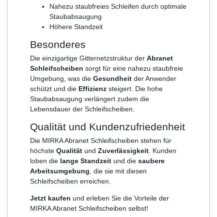
Nahezu staubfreies Schleifen durch optimale
Staubabsaugung
Höhere Standzeit
Besonderes
Die einzigartige Gitternetzstruktur der
Abranet
Schleifscheiben
sorgt für eine nahezu staubfreie
Umgebung, was die
Gesundheit
der Anwender
schützt und die
Effizienz
steigert. Die hohe
Staubabsaugung verlängert zudem die
Lebensdauer der Schleifscheiben.
Qualität und Kundenzufriedenheit
Die MIRKA Abranet Schleifscheiben stehen für
höchste
Qualität
und
Zuverlässigkeit
. Kunden
loben die
lange Standzeit
und die
saubere
Arbeitsumgebung
, die sie mit diesen
Schleifscheiben erreichen.
Jetzt kaufen
und erleben Sie die Vorteile der
MIRKA Abranet Schleifscheiben selbst!