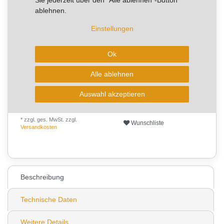
ablehnen.
RABATT -33%
Einstellungen
Sie sparen 25,48 €
Artikel mit rel. kurzer Lieferzeit.
Ok
Kurzfristig verfügbar, Lieferzeit 2-4 Arbeitstage
Alle ablehnen
In den Warenkorb
Auswahl akzeptieren
* zzgl. ges. MwSt. zzgl.
Wunschliste
Versandkosten
0
Beschreibung
Technische Daten
Weitere Details