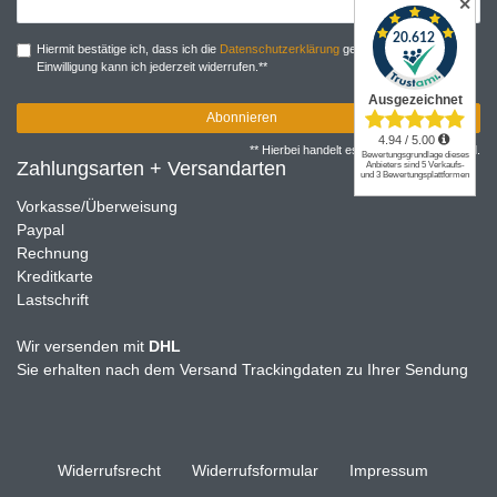
✕
Honig
Hiermit bestätige ich, dass ich die
Daten­schutz­erklärung
gelesen habe. Meine
Einwilligung kann ich jederzeit widerrufen.**
Abonnieren
** Hierbei handelt es sich um ein Pflichtfeld.
Zahlungsarten + Versandarten
Vorkasse/Überweisung
Paypal
Rechnung
Kreditkarte
Lastschrift
Wir versenden mit
DHL
Sie erhalten nach dem Versand Trackingdaten zu Ihrer Sendung
Widerrufs­recht
Widerrufs­formular
Impressum