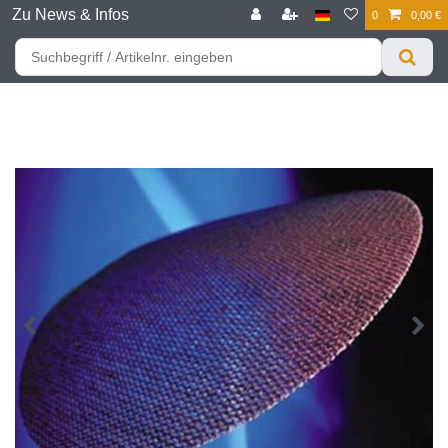
Zu News & Infos
0
0,00 €
☰
Für bessere Preise HIER registrieren!
Zum Privatkunden Shop bitte hier klicken