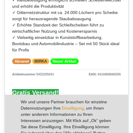
und erhöht die Produktivität
✓ Gitternetzstruktur mit ca. 24.000 Löchern pro Scheibe
sorgt für herausragende Staubabsaugung
✓ Erhöhte Standzeit der Schleifscheiben führt zu
wirtschaftlicher Nutzung und Kostenersparnis
✓ Vielseitig einsetzbar in Kunststoffbearbeitung,
Bootsbau und Automobilindustrie – Set mit 50 Stück ideal
für Profis
Abranet
MIRKA
Neuer Artikel
Artikelnummer
5425205041
EAN:
6416868666595
Gratis Versand!
UVP 77,39 €
Wir und unsere Partner brauchen für einzelne
*
51,91 €
Datennutzungen Ihre
Einwilligung
, um Ihnen
unter anderem Informationen zu Ihren
Inhalt
50
Stück
Interessen anzuzeigen. Mit Klick auf „Ok“ geben
Grundpreis
1,04 € / Stück
Sie diese Einwilligung. Ihre Einwilligung können
Sie jederzeit über den "Alle ablehnen"-Button