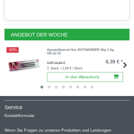
ANGEBOT DER WOCHE
-50%
Aquarellpinsel-Set, ROTMARDER 3tlg 3 tlg
VE=12 St
8,39 € *
UVP 16,80 €
3
Stück
| 2,80 € / Stück
In den Warenkorb
Service
Kontaktformular
Wenn Sie Fragen zu unseren Produkten und Leistungen